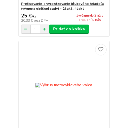
Prelisovanie + vycentrovanie kľukového hriadeľa
(výmena ojničnej sady) - 2takt, 4takt
25 €
Zvyčajne do 2 až 5
/
ks
prac. dní u nás
20,33 €
bez DPH
Pridať do košíka