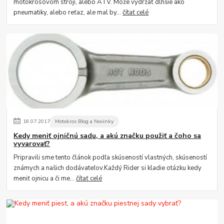
motokrosovom stroji, alebo ATV. Môže vydržať dlhšie ako
pneumatiky, alebo reťaz, ale mal by...
čítať celé
18
.
07
.
2017
Motokros Blog a Novinky
Kedy meniť ojničnú sadu, a akú značku použiť a čoho sa
vyvarovať?
Pripravili sme tento článok podľa skúseností vlastných, skúseností
známych a našich dodávateľov.Každý Rider si kladie otázku kedy
meniť ojnicu a či me...
čítať celé