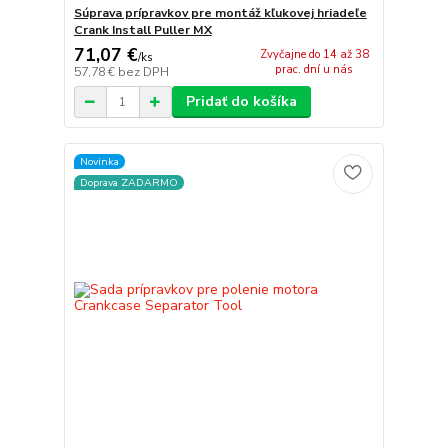
Súprava prípravkov pre montáž kľukovej hriadeľe
Crank Install Puller MX
71,07 €
Zvyčajne do 14 až 38
/
ks
prac. dní u nás
57,78 €
bez DPH
Pridať do košíka
Novinka
Doprava ZADARMO