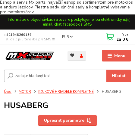
Eshop a servis Mx parts, najväčší eshop so sortimentom pre motokros
a enduro jazdcov. Piestna sady, ojničné sady a kompletné vybavenie
pre motokrosárov.
Informácie o objednávkach a tovare poskytujeme iba elektronicky na
email, chat, facebook a SMS.
0
ks
+421948260186
EUR
za
0 €
Tel. číslo je určené iba pre SMS !!!
Menu
Hľadať
Úvod
MOTOR
KĽUKOVÉ HRIADELE KOMPLETNÉ
HUSABERG
HUSABERG
Upresniť parametre