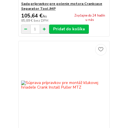
Sada prípravkov pre polenie motora Crankcase
Separator Tool JMP
105,64 €
Zvyčajne do 24 hodín
/
ks
u nás
85,89 €
bez DPH
Pridať do košíka