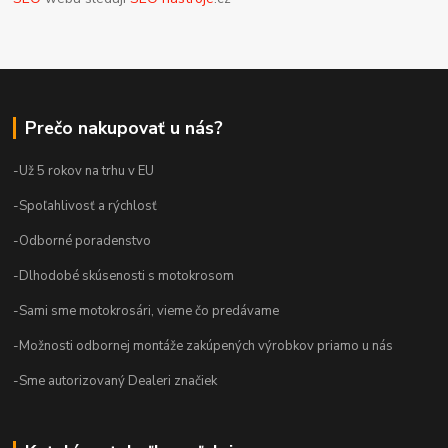
Prečo nakupovať u nás?
-Už 5 rokov na trhu v EU
-Spoľahlivosť a rýchlosť
-Odborné poradenstvo
-Dlhodobé skúsenosti s motokrosom
-Sami sme motokrosári, vieme čo predávame
-Možnosti odbornej montáže zakúpených výrobkov priamo u nás
-Sme autorizovaný Dealeri značiek