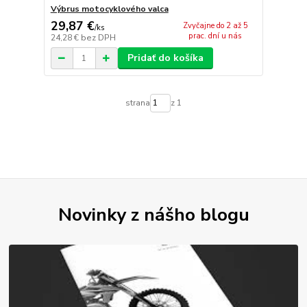
Výbrus motocyklového valca
29,87 €
Zvyčajne do 2 až 5
/
ks
prac. dní u nás
24,28 €
bez DPH
Pridať do košíka
strana
z 1
Novinky z nášho blogu