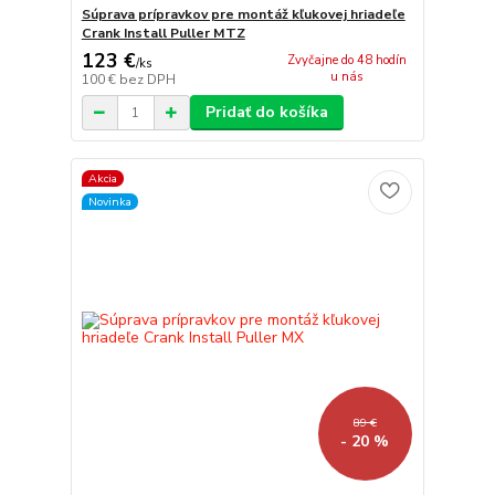
Súprava prípravkov pre montáž kľukovej hriadeľe
Crank Install Puller MTZ
123 €
Zvyčajne do 48 hodín
/
ks
u nás
100 €
bez DPH
Pridať do košíka
Akcia
Novinka
89 €
- 20 %