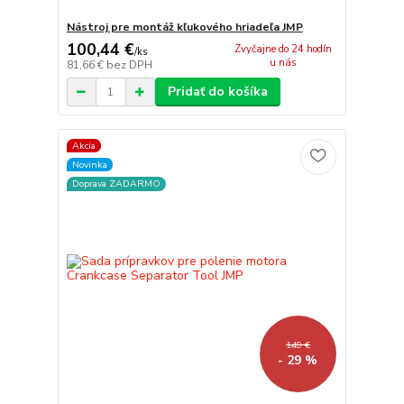
Nástroj pre montáž kľukového hriadeľa JMP
100,44 €
Zvyčajne do 24 hodín
/
ks
u nás
81,66 €
bez DPH
Pridať do košíka
Akcia
Novinka
Doprava ZADARMO
149 €
- 29 %