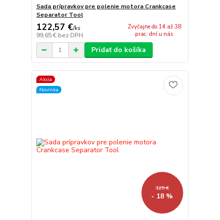
Sada prípravkov pre polenie motora Crankcase
Separator Tool
122,57 €
Zvyčajne do 14 až 38
/
ks
prac. dní u nás
99,65 €
bez DPH
Pridať do košíka
Akcia
Novinka
125 €
- 18 %