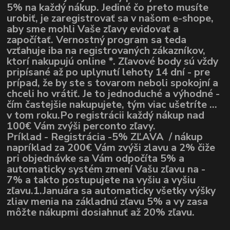
5% na každý nákup. Jediné čo preto musíte
urobiť, je zaregistrovať sa v našom e-shope,
aby sme mohli Vaše zľavy evidovať a
započítať. Vernostný program sa teda
vzťahuje iba na registrovaných zákazníkov,
ktorí nakupujú online *. Zľavové body sú vždy
pripísané až po uplynutí lehoty 14 dní - pre
prípad, že by ste s tovarom neboli spokojní a
chceli ho vrátiť. Je to jednoduché a výhodné -
čím častejšie nakupujete, tým viac ušetríte ...
v tom roku.Po registrácii každý nákup nad
100€ Vám zvýši perconto zľavy.
Príklad - Registrácia -5% ZĽAVA / nákup
napríklad za 200€ Vám zvýši zlavu a 2% čiže
pri objednávke sa Vám odpočíta 5% a
automaticky systém zmení Vašu zľavu na -
7% a takto postupujete na vyšiu a vyšiu
zľavu.1.Januára sa automaticky všetky výšky
zliav menia na základnú zľavu 5% a vy zasa
môžte nákupmi dosiahnuť až 20% zľavu.