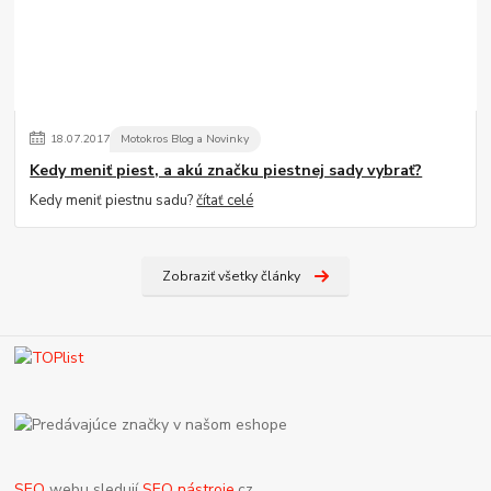
18
.
07
.
2017
Motokros Blog a Novinky
Kedy meniť piest, a akú značku piestnej sady vybrať?
Kedy meniť piestnu sadu?
čítať celé
Zobraziť všetky články
SEO
webu sledují
SEO nástroje
.cz