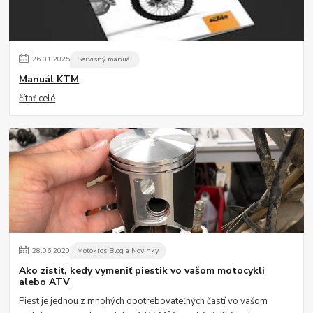
26
.
01
.
2025
Servisný manuál
Manuál KTM
čítať celé
28
.
06
.
2020
Motokros Blog a Novinky
Ako zistiť, kedy vymeniť piestik vo vašom motocykli
alebo ATV
Piest je jednou z mnohých opotrebovateľných častí vo vašom