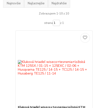
Najnovšie
Najlacnejšie
Najdrahšie
Zobrazujem 1-10 z 10
strana
z 1
Kľuková hriaďeľ wiseco+tesnenia+ložiská KTM