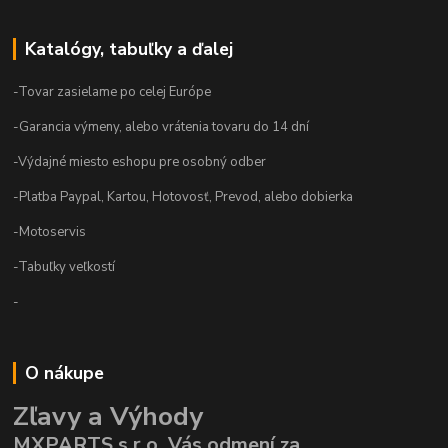
Katalógy, tabuľky a ďalej
-Tovar zasielame po celej Európe
-Garancia výmeny, alebo vrátenia tovaru do 14 dní
-Výdajné miesto eshopu pre osobný odber
-Platba Paypal, Kartou, Hotovosť, Prevod, alebo dobierka
-Motoservis
-Tabuľky veľkostí
-
O nákupe
Zľavy a Výhody
MXPARTS s.r.o. Vás odmení za