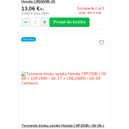
Honda CR500/85-01
13,06 €
Zvyčajne do 2 až 5
/
ks
prac. dní u nás
10,62 €
bez DPH
Pridať do košíka
Novinka
Tesnenie bloku spojky Honda CRF250R / 04-09 +