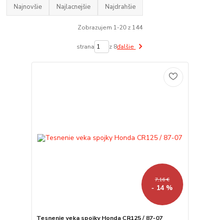
Najnovšie
Najlacnejšie
Najdrahšie
Zobrazujem 1-20 z 144
strana
z 8
ďalšie
7,16 €
- 14 %
Tesnenie veka spojky Honda CR125 / 87-07