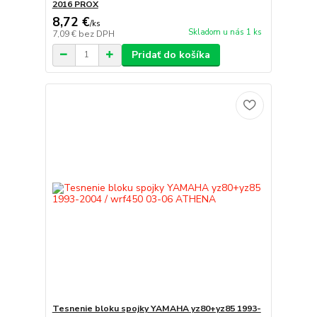
2016 PROX
8,72 €
/
ks
Skladom u nás 1 ks
7,09 €
bez DPH
Pridať do košíka
Tesnenie bloku spojky YAMAHA yz80+yz85 1993-