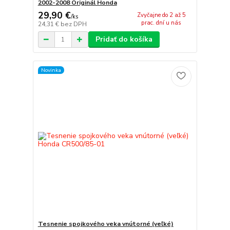
2002-2008 Originál Honda
29,90 €
Zvyčajne do 2 až 5
/
ks
prac. dní u nás
24,31 €
bez DPH
Pridať do košíka
Novinka
Tesnenie spojkového veka vnútorné (veľké)