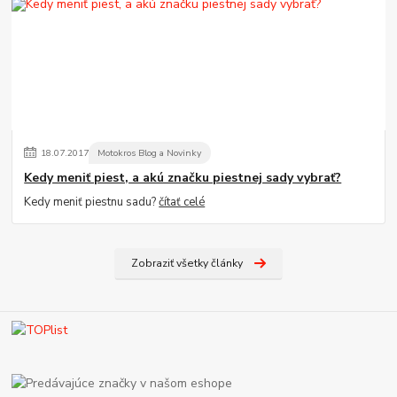
18
.
07
.
2017
Motokros Blog a Novinky
Kedy meniť piest, a akú značku piestnej sady vybrať?
Kedy meniť piestnu sadu?
čítať celé
Zobraziť všetky články