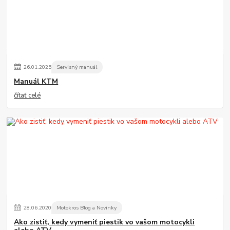
26
.
01
.
2025
Servisný manuál
Manuál KTM
čítať celé
28
.
06
.
2020
Motokros Blog a Novinky
Ako zistiť, kedy vymeniť piestik vo vašom motocykli