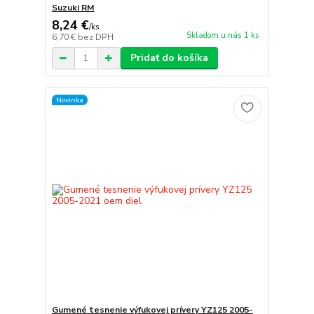
Suzuki RM
8,24 €
/
ks
Skladom u nás 1 ks
6,70 €
bez DPH
Pridať do košíka
Novinka
Gumené tesnenie výfukovej prívery YZ125 2005-