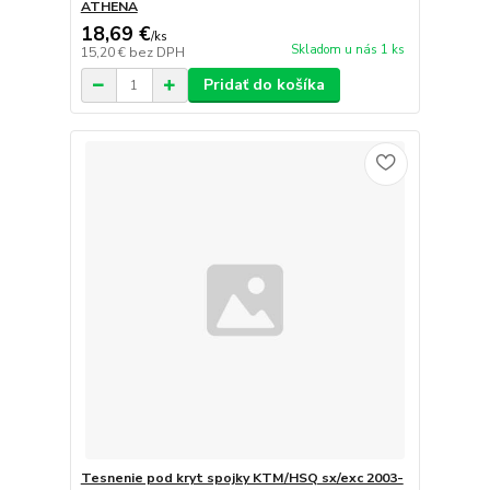
ATHENA
18,69 €
/
ks
Skladom u nás 1 ks
15,20 €
bez DPH
Pridať do košíka
Tesnenie pod kryt spojky KTM/HSQ sx/exc 2003-