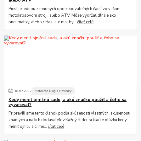
alebo ATV
Piest je jednou z mnohých opotrebovateľných častí vo vašom
motokrosovom stroji, alebo ATV. Môže vydržať dlhšie ako
pneumatiky, alebo reťaz, ale mal by...
čítať celé
18
.
07
.
2017
Motokros Blog a Novinky
Kedy meniť ojničnú sadu, a akú značku použiť a čoho sa
vyvarovať?
Pripravili sme tento článok podľa skúseností vlastných, skúseností
známych a našich dodávateľov.Každý Rider si kladie otázku kedy
meniť ojnicu a či me...
čítať celé