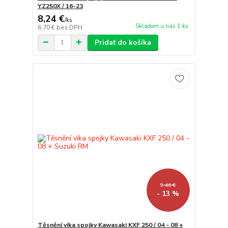
YZ250X / 16-23
8,24 €
/
ks
Skladom u nás 1 ks
6,70 €
bez DPH
Pridať do košíka
9,46 €
- 13 %
Těsnění víka spojky Kawasaki KXF 250 / 04 - 08 +