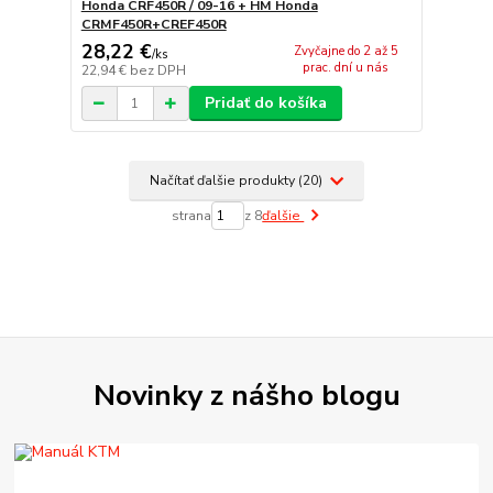
Honda CRF450R / 09-16 + HM Honda
CRMF450R+CREF450R
28,22 €
Zvyčajne do 2 až 5
/
ks
prac. dní u nás
22,94 €
bez DPH
Pridať do košíka
Načítať ďalšie produkty (20)
strana
z 8
ďalšie
Novinky z nášho blogu