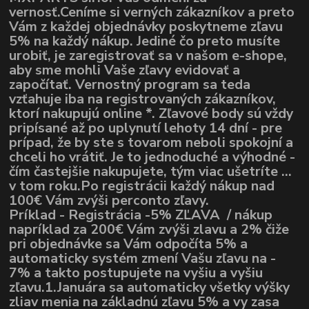
vernosť.Ceníme si verných zákazníkov a preto
Vám z každej objednávky poskytneme zľavu
5% na každý nákup. Jediné čo preto musíte
urobiť, je zaregistrovať sa v našom e-shope,
aby sme mohli Vaše zľavy evidovať a
započítať. Vernostný program sa teda
vzťahuje iba na registrovaných zákazníkov,
ktorí nakupujú online *. Zľavové body sú vždy
pripísané až po uplynutí lehoty 14 dní - pre
prípad, že by ste s tovarom neboli spokojní a
chceli ho vrátiť. Je to jednoduché a výhodné -
čím častejšie nakupujete, tým viac ušetríte ...
v tom roku.Po registrácii každý nákup nad
100€ Vám zvýši perconto zľavy.
Príklad - Registrácia -5% ZĽAVA / nákup
napríklad za 200€ Vám zvýši zlavu a 2% čiže
pri objednávke sa Vám odpočíta 5% a
automaticky systém zmení Vašu zľavu na -
7% a takto postupujete na vyšiu a vyšiu
zľavu.1.Januára sa automaticky všetky výšky
zliav menia na základnú zľavu 5% a vy zasa