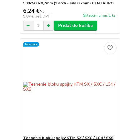
500x500x0,7mm (1 arch - sila 0,7mm) CENTAURO
6,24 €
/
ks
Skladom u nás 1 ks
5,07 €
bez DPH
Pridať do košíka
Novinka
Tesnenie bloku spojky KTM SX / SXC / LC4 / SXS