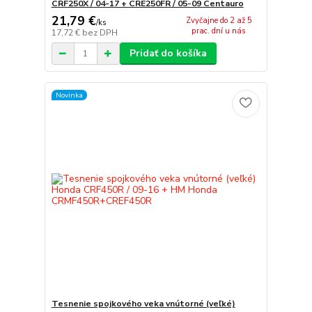
CRF250X / 04-17 + CRE250FR / 05-09 Centauro
21,79 €
Zvyčajne do 2 až 5
/
ks
prac. dní u nás
17,72 €
bez DPH
Pridať do košíka
Novinka
Tesnenie spojkového veka vnútorné (veľké)