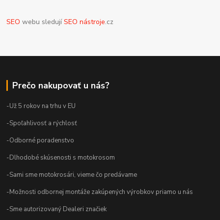
SEO
webu sledují
SEO nástroje
.cz
Prečo nakupovať u nás?
-Už 5 rokov na trhu v EU
-Spoľahlivosť a rýchlosť
-Odborné poradenstvo
-Dlhodobé skúsenosti s motokrosom
-Sami sme motokrosári, vieme čo predávame
-Možnosti odbornej montáže zakúpených výrobkov priamo u nás
-Sme autorizovaný Dealeri značiek