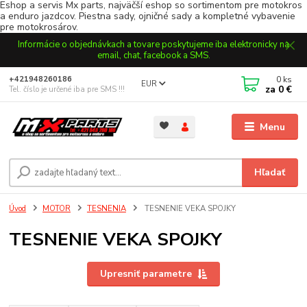
Eshop a servis Mx parts, najväčší eshop so sortimentom pre motokros
a enduro jazdcov. Piestna sady, ojničné sady a kompletné vybavenie
pre motokrosárov.
Informácie o objednávkach a tovare poskytujeme iba elektronicky na
email, chat, facebook a SMS.
0
ks
+421948260186
EUR
za
0 €
Tel. číslo je určené iba pre SMS !!!
Menu
Hľadať
Úvod
MOTOR
TESNENIA
TESNENIE VEKA SPOJKY
TESNENIE VEKA SPOJKY
Upresniť parametre