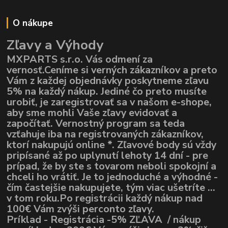
O nákupe
Zľavy a Výhody
MXPARTS s.r.o. Vás odmení za
vernosť.Ceníme si verných zákazníkov a preto
Vám z každej objednávky poskytneme zľavu
5% na každý nákup. Jediné čo preto musíte
urobiť, je zaregistrovať sa v našom e-shope,
aby sme mohli Vaše zľavy evidovať a
započítať. Vernostný program sa teda
vzťahuje iba na registrovaných zákazníkov,
ktorí nakupujú online *. Zľavové body sú vždy
pripísané až po uplynutí lehoty 14 dní - pre
prípad, že by ste s tovarom neboli spokojní a
chceli ho vrátiť. Je to jednoduché a výhodné -
čím častejšie nakupujete, tým viac ušetríte ...
v tom roku.Po registrácii každý nákup nad
100€ Vám zvýši perconto zľavy.
Príklad - Registrácia -5% ZĽAVA / nákup