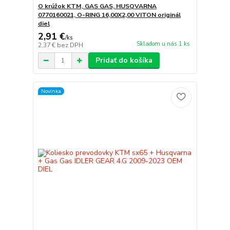
O krúžok KTM, GAS GAS, HUSQVARNA
0770160021, O-RING 16,00X2,00 VITON originál
diel
2,91 €
/
ks
Skladom u nás 1 ks
2,37 €
bez DPH
Pridať do košíka
Novinka