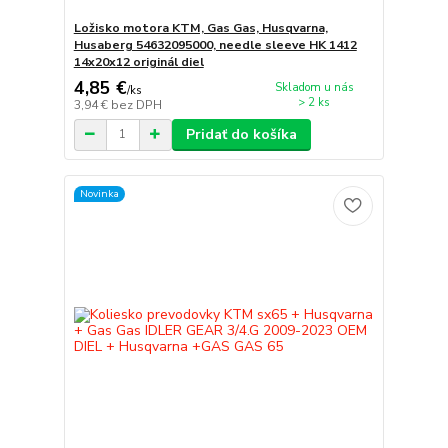
Ložisko motora KTM, Gas Gas, Husqvarna,
Husaberg 54632095000, needle sleeve HK 1412
14x20x12 originál diel
4,85 €
Skladom u nás
/
ks
> 2 ks
3,94 €
bez DPH
Pridať do košíka
Novinka