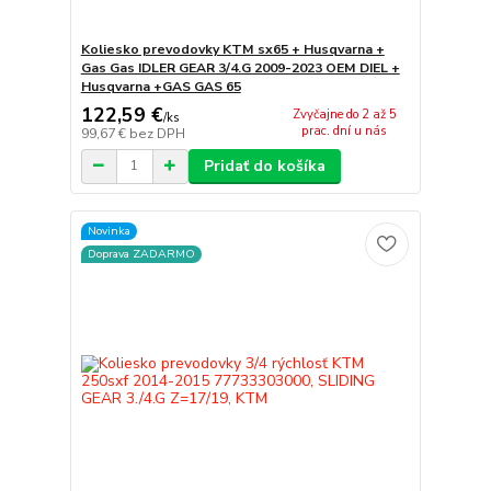
Koliesko prevodovky KTM sx65 + Husqvarna +
Gas Gas IDLER GEAR 3/4.G 2009-2023 OEM DIEL +
Husqvarna +GAS GAS 65
122,59 €
Zvyčajne do 2 až 5
/
ks
prac. dní u nás
99,67 €
bez DPH
Pridať do košíka
Novinka
Doprava ZADARMO