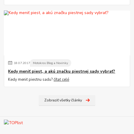
18
.
07
.
2017
Motokros Blog a Novinky
Kedy meniť piest, a akú značku piestnej sady vybrať?
Kedy meniť piestnu sadu?
čítať celé
Zobraziť všetky články