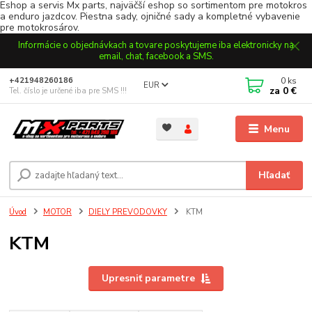
Eshop a servis Mx parts, najväčší eshop so sortimentom pre motokros
a enduro jazdcov. Piestna sady, ojničné sady a kompletné vybavenie
pre motokrosárov.
Informácie o objednávkach a tovare poskytujeme iba elektronicky na
email, chat, facebook a SMS.
0
ks
+421948260186
EUR
za
0 €
Tel. číslo je určené iba pre SMS !!!
Menu
Hľadať
Úvod
MOTOR
DIELY PREVODOVKY
KTM
KTM
Upresniť parametre