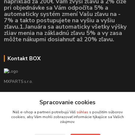
napríklad za 200€ Vám zvýši zlavu a 2% čiže
pri objednávke sa Vám odpočíta 5% a
automaticky systém zmení Vašu zľavu na -
7% a takto postupujete na vyšiu a vyšiu
zľavu.1.Januára sa automaticky všetky výšky
zliav menia na základnú zľavu 5% a vy zasa
môžte nákupmi dosiahnuť až 20% zľavu.
Kontakt BOX
MXPARTS s.r.o.
Lukáš Mráz
+421948260186
Spracovanie cookies
Tel. číslo je určené iba pre SMS !!!
Náš e-shop a partneri potrebujú Váš
súhlas
s použitím súborov
cookies, aby Vám mohli zobrazovať informácie týkajúce sa Vašich
motokrossk@gmail.com
záujmov.