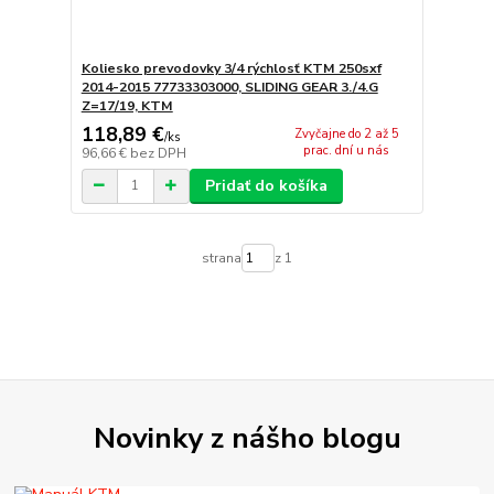
Koliesko prevodovky 3/4 rýchlosť KTM 250sxf
2014-2015 77733303000, SLIDING GEAR 3./4.G
Z=17/19, KTM
118,89 €
Zvyčajne do 2 až 5
/
ks
prac. dní u nás
96,66 €
bez DPH
Pridať do košíka
strana
z 1
Novinky z nášho blogu