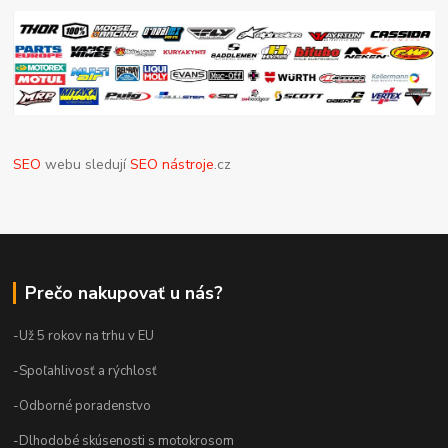
SEO
webu sledují
SEO nástroje
.cz
Prečo nakupovať u nás?
-Už 5 rokov na trhu v EU
-Spoľahlivosť a rýchlosť
-Odborné poradenstvo
-Dlhodobé skúsenosti s motokrosom