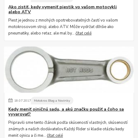
Ako zistiť, kedy vymeniť piestik vo vašom motocykli
alebo ATV
Piest je jednou z mnohých opotrebovateľných častí vo vašom
motokrosovom stroji, alebo ATV. Môže vydržať dlhšie ako
pneumatiky, alebo reťaz, ale mal by...
čítať celé
18
.
07
.
2017
Motokros Blog a Novinky
Kedy meniť ojničnú sadu, a akú značku použiť a čoho sa
vyvarovať?
Pripravili sme tento článok podľa skúseností vlastných, skúseností
známych a našich dodávateľov.Každý Rider si kladie otázku kedy
meniť ojnicu a či me...
čítať celé