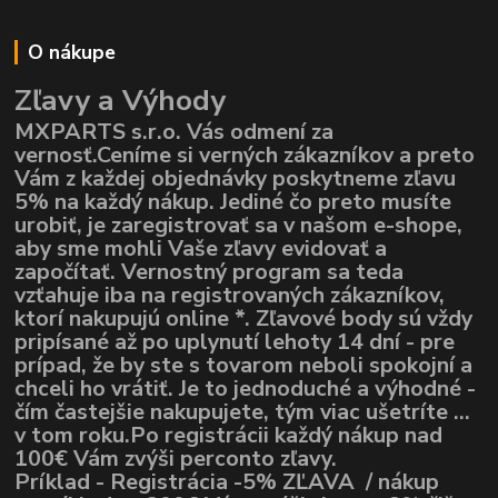
O nákupe
Zľavy a Výhody
MXPARTS s.r.o. Vás odmení za
vernosť.Ceníme si verných zákazníkov a preto
Vám z každej objednávky poskytneme zľavu
5% na každý nákup. Jediné čo preto musíte
urobiť, je zaregistrovať sa v našom e-shope,
aby sme mohli Vaše zľavy evidovať a
započítať. Vernostný program sa teda
vzťahuje iba na registrovaných zákazníkov,
ktorí nakupujú online *. Zľavové body sú vždy
pripísané až po uplynutí lehoty 14 dní - pre
prípad, že by ste s tovarom neboli spokojní a
chceli ho vrátiť. Je to jednoduché a výhodné -
čím častejšie nakupujete, tým viac ušetríte ...
v tom roku.Po registrácii každý nákup nad
100€ Vám zvýši perconto zľavy.
Príklad - Registrácia -5% ZĽAVA / nákup