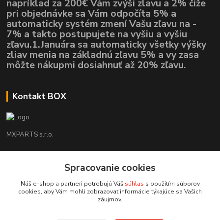
napríklad za 200€ Vám zvýši zlavu a 2% čiže
pri objednávke sa Vám odpočíta 5% a
automaticky systém zmení Vašu zľavu na -
7% a takto postupujete na vyšiu a vyšiu
zľavu.1.Januára sa automaticky všetky výšky
zliav menia na základnú zľavu 5% a vy zasa
môžte nákupmi dosiahnuť až 20% zľavu.
Kontakt BOX
MXPARTS s.r.o.
Lukáš Mráz
+421948260186
Spracovanie cookies
Tel. číslo je určené iba pre SMS !!!
Náš e-shop a partneri potrebujú Váš
súhlas
s použitím súborov
cookies, aby Vám mohli zobrazovať informácie týkajúce sa Vašich
motokrossk@gmail.com
záujmov.