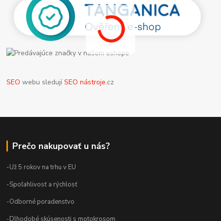
SEO
webu sledují
SEO nástroje
.cz
Prečo nakupovať u nás?
-Už 5 rokov na trhu v EU
-Spoľahlivosť a rýchlosť
-Odborné poradenstvo
-Dlhodobé skúsenosti s motokrosom