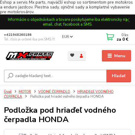
Eshop a servis Mx parts, najväčší eshop so sortimentom pre motokros
a enduro jazdcov. Piestna sady, ojničné sady a kompletné vybavenie
pre motokrosárov.
Informácie o objednávkach a tovare poskytujeme iba elektronicky na
email, chat, facebook a SMS.
0
ks
+421948260186
EUR
za
0 €
Tel. číslo je určené iba pre SMS !!!
Menu
Hľadať
Úvod
MOTOR
VODNÉ ČERPADLO
HRIADEĽE VODNÉHO
ČERPADLA
Podložka pod hriaďeľ vodného čerpadla HONDA
Podložka pod hriaďeľ vodného
čerpadla HONDA