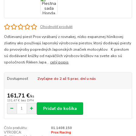
Ohodnotiť produkt
Odlievaný piest Prox vyrábaný z rovnakej, nízko expanznej hliníkovej
zliatiny ako používajú Japonský výrobcovia piestov, ktorý dodávajú piesty
do prvovýroby popredných Japonských značiek motocyklov. K piestom
sú dodávané krúžky od najväčších výrobcov krúžkov na svete ako sú
spoločnosti Rikken Japa...
celý popis
Dostupnosť
Zvyčajne do 2 až 5 prac. dní u nás
161,71 €
/
ks
131,47 €
bez DPH
Pridať do košíka
Číslo produktu:
01.1408.150
VÝROBCA:
Prox Racing