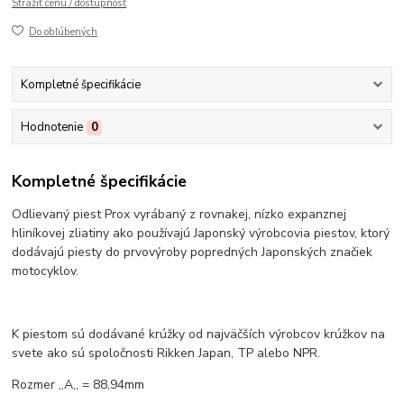
Strážiť cenu / dostupnosť
Do obľúbených
Kompletné špecifikácie
Hodnotenie
0
Kompletné špecifikácie
Odlievaný piest Prox vyrábaný z rovnakej, nízko expanznej
hliníkovej zliatiny ako používajú Japonský výrobcovia piestov, ktorý
dodávajú piesty do prvovýroby popredných Japonských značiek
motocyklov.
K piestom sú dodávané krúžky od najväčších výrobcov krúžkov na
svete ako sú spoločnosti Rikken Japan, TP alebo NPR.
Rozmer ,,A,, = 88,94mm