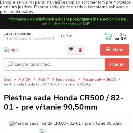
Eshop a servis Mx parts, najväčší eshop so sortimentom pre motokros
a enduro jazdcov. Piestna sady, ojničné sady a kompletné vybavenie
pre motokrosárov.
Informácie o objednávkach a tovare poskytujeme iba elektronicky na
email, chat, facebook a SMS.
0
ks
+421948260186
EUR
za
0 €
Tel. číslo je určené iba pre SMS !!!
Menu
Hľadať
Úvod
MOTOR
PIESTY
Piestne sady
Piestne sady HONDA
Piestna sada Honda CR500 / 82-01 - pre vŕtanie 90,50mm
Piestna sada Honda CR500 / 82-
01 - pre vŕtanie 90,50mm