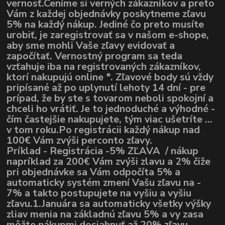
vernosť.Ceníme si verných zákazníkov a preto
Vám z každej objednávky poskytneme zľavu
5% na každý nákup. Jediné čo preto musíte
urobiť, je zaregistrovať sa v našom e-shope,
aby sme mohli Vaše zľavy evidovať a
započítať. Vernostný program sa teda
vzťahuje iba na registrovaných zákazníkov,
ktorí nakupujú online *. Zľavové body sú vždy
pripísané až po uplynutí lehoty 14 dní - pre
prípad, že by ste s tovarom neboli spokojní a
chceli ho vrátiť. Je to jednoduché a výhodné -
čím častejšie nakupujete, tým viac ušetríte ...
v tom roku.Po registrácii každý nákup nad
100€ Vám zvýši perconto zľavy.
Príklad - Registrácia -5% ZĽAVA / nákup
napríklad za 200€ Vám zvýši zlavu a 2% čiže
pri objednávke sa Vám odpočíta 5% a
automaticky systém zmení Vašu zľavu na -
7% a takto postupujete na vyšiu a vyšiu
zľavu.1.Januára sa automaticky všetky výšky
zliav menia na základnú zľavu 5% a vy zasa
môžte nákupmi dosiahnuť až 20% zľavu.