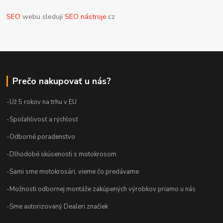
SEO
webu sledují
SEO nástroje
.cz
Prečo nakupovať u nás?
-Už 5 rokov na trhu v EU
-Spoľahlivosť a rýchlosť
-Odborné poradenstvo
-Dlhodobé skúsenosti s motokrosom
-Sami sme motokrosári, vieme čo predávame
-Možnosti odbornej montáže zakúpených výrobkov priamo u nás
-Sme autorizovaný Dealeri značiek