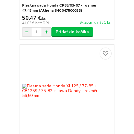
Piestna sada Honda CR85/03-07 - rozmer
47,45mm (Athena S4C04750002B)
50,47 €
/
ks
Skladom u nás 1 ks
41,03 €
bez DPH
Pridať do košíka