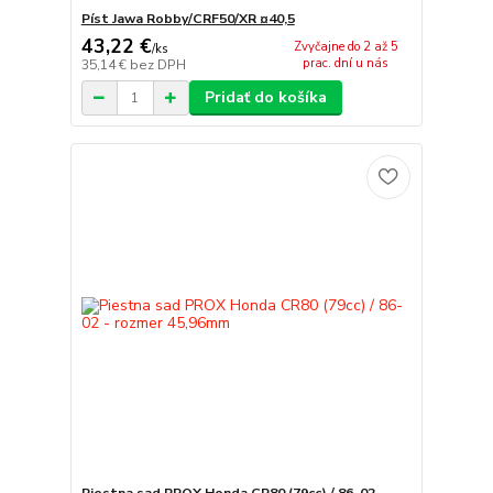
Píst Jawa Robby/CRF50/XR ¤40,5
43,22 €
Zvyčajne do 2 až 5
/
ks
prac. dní u nás
35,14 €
bez DPH
Pridať do košíka
Piestna sad PROX Honda CR80 (79cc) / 86-02 -