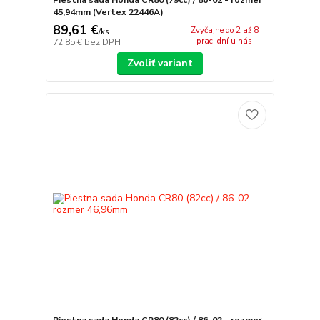
45,94mm (Vertex 22446A)
89,61 €
Zvyčajne do 2 až 8
/
ks
prac. dní u nás
72,85 €
bez DPH
Zvoliť variant
Piestna sada Honda CR80 (82cc) / 86-02 - rozmer