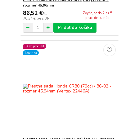
rozmer 45,96mm
86,52 €
Zvyčajne do 2 až 5
/
ks
prac. dní u nás
70,34 €
bez DPH
Pridať do košíka
TOP produkt
Novinka
Piestna sada Honda CR80 (79cc) / 86-02 - rozmer