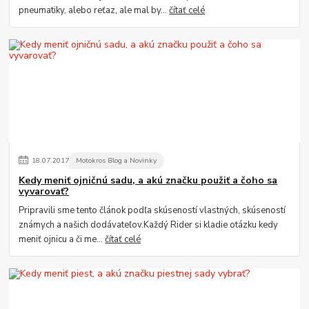
pneumatiky, alebo reťaz, ale mal by...
čítať celé
18
.
07
.
2017
Motokros Blog a Novinky
Kedy meniť ojničnú sadu, a akú značku použiť a čoho sa
vyvarovať?
Pripravili sme tento článok podľa skúseností vlastných, skúseností
známych a našich dodávateľov.Každý Rider si kladie otázku kedy
meniť ojnicu a či me...
čítať celé