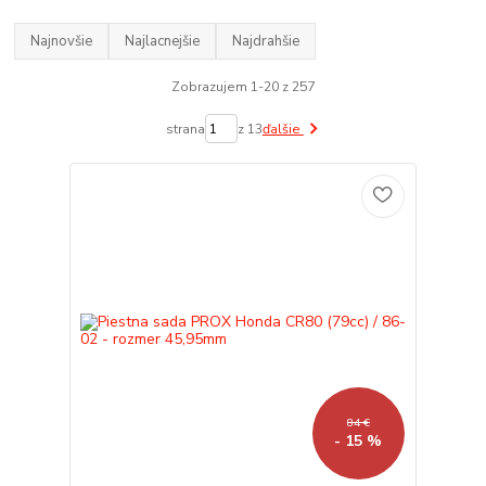
Najnovšie
Najlacnejšie
Najdrahšie
Zobrazujem 1-20 z 257
strana
z 13
ďalšie
84 €
- 15 %