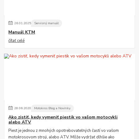
26
.
01
.
2025
Servisný manuál
Manuál KTM
čítať celé
28
.
06
.
2020
Motokros Blog a Novinky
Ako zistiť, kedy vymeniť piestik vo vašom motocykli
alebo ATV
Piest je jednou z mnohých opotrebovateľných častí vo vašom
motokrosovom stroji, alebo ATV. Môže vydržať dlhšie ako