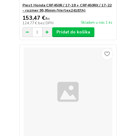
Piest Honda CRF450R / 17-18 + CRF450RX / 17-22
- rozmer 95,95mm (Vertex24187A)
153,47 €
/
ks
Skladom u nás 1 ks
124,77 €
bez DPH
Pridať do košíka