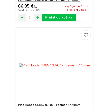
66,95 €
Zvyčajne do 2 až 5
/
ks
prac. dní u nás
54,43 €
bez DPH
Pridať do košíka
Píst Honda CR85 / 03-07 - rozměr 47,46mm