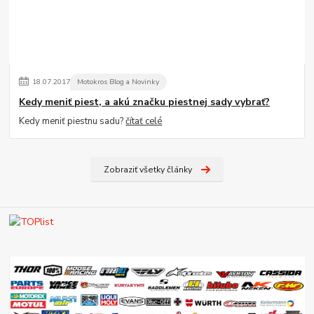
18
.
07
.
2017
Motokros Blog a Novinky
Kedy meniť piest, a akú značku piestnej sady vybrať?
Kedy meniť piestnu sadu?
čítať celé
Zobraziť všetky články