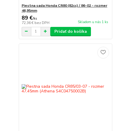
Piestna sada Honda CR80 (82cc) / 86-02 - rozmer
46,95mm
89 €
/
ks
Skladom u nás 1 ks
72,36 €
bez DPH
Pridať do košíka