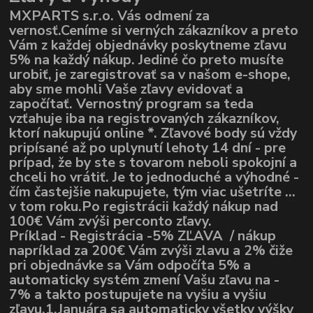
MXPARTS s.r.o. Vás odmení za
vernosť.Ceníme si verných zákazníkov a preto
Vám z každej objednávky poskytneme zľavu
5% na každý nákup. Jediné čo preto musíte
urobiť, je zaregistrovať sa v našom e-shope,
aby sme mohli Vaše zľavy evidovať a
započítať. Vernostný program sa teda
vzťahuje iba na registrovaných zákazníkov,
ktorí nakupujú online *. Zľavové body sú vždy
pripísané až po uplynutí lehoty 14 dní - pre
prípad, že by ste s tovarom neboli spokojní a
chceli ho vrátiť. Je to jednoduché a výhodné -
čím častejšie nakupujete, tým viac ušetríte ...
v tom roku.Po registrácii každý nákup nad
100€ Vám zvýši perconto zľavy.
Príklad - Registrácia -5% ZĽAVA / nákup
napríklad za 200€ Vám zvýši zlavu a 2% čiže
pri objednávke sa Vám odpočíta 5% a
automaticky systém zmení Vašu zľavu na -
7% a takto postupujete na vyšiu a vyšiu
zľavu.1.Januára sa automaticky všetky výšky