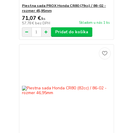
Piestna sada PROX Honda CR80 (79cc) / 86-02 -
rozmer 45,95mm
71,07 €
/
ks
Skladom u nás 1 ks
57,78 €
bez DPH
Pridať do košíka