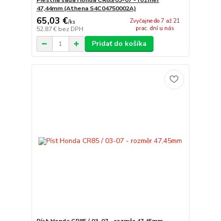
47,44mm (Athena S4C04750002A)
65,03 €
Zvyčajne do 7 až 21
/
ks
prac. dní u nás
52,87 €
bez DPH
Pridať do košíka
Píst Honda CR85 / 03-07 - rozměr 47,45mm