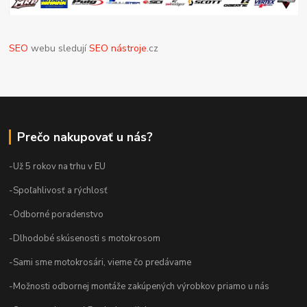
SEO
webu sledují
SEO nástroje
.cz
Prečo nakupovať u nás?
-Už 5 rokov na trhu v EU
-Spoľahlivosť a rýchlosť
-Odborné poradenstvo
-Dlhodobé skúsenosti s motokrosom
-Sami sme motokrosári, vieme čo predávame
-Možnosti odbornej montáže zakúpených výrobkov priamo u nás