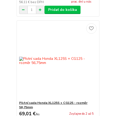
prac. dní u nás
56,11 €
bez DPH
Pridať do košíka
Pístní sada Honda XL125S + CG125 - rozměr
56,75mm
69,01 €
Zvyčajne do 2 až 5
/
ks