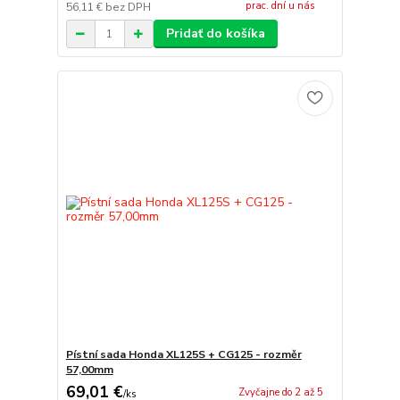
prac. dní u nás
56,11 €
bez DPH
Pridať do košíka
Pístní sada Honda XL125S + CG125 - rozměr
57,00mm
69,01 €
Zvyčajne do 2 až 5
/
ks