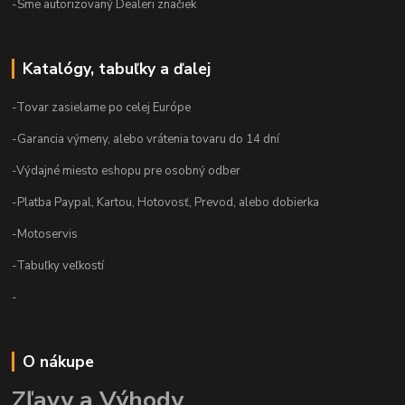
-Sme autorizovaný Dealeri značiek
Katalógy, tabuľky a ďalej
-Tovar zasielame po celej Európe
-Garancia výmeny, alebo vrátenia tovaru do 14 dní
-Výdajné miesto eshopu pre osobný odber
-Platba Paypal, Kartou, Hotovosť, Prevod, alebo dobierka
-Motoservis
-Tabuľky veľkostí
-
O nákupe
Zľavy a Výhody