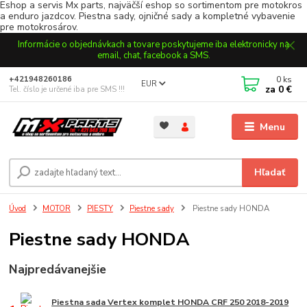
Eshop a servis Mx parts, najväčší eshop so sortimentom pre motokros
a enduro jazdcov. Piestna sady, ojničné sady a kompletné vybavenie
pre motokrosárov.
Informácie o objednávkach a tovare poskytujeme iba elektronicky na
email, chat, facebook a SMS.
0
ks
+421948260186
EUR
za
0 €
Tel. číslo je určené iba pre SMS !!!
Menu
Hľadať
Úvod
MOTOR
PIESTY
Piestne sady
Piestne sady HONDA
Piestne sady HONDA
Najpredávanejšie
Piestna sada Vertex komplet HONDA CRF 250 2018-2019