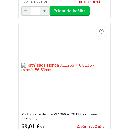
prac. dní u nás
67,48 €
bez DPH
Pridať do košíka
Pístní sada Honda XL125S + CG125 - rozměr
56,50mm
69,01 €
Zvyčajne do 2 až 5
/
ks