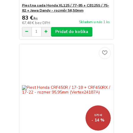
Piestna sada Honda XL125 / 77-85 + CB125S / 75-
82 + Jawa Dandy - rozměr 56,50mm
83 €
/
ks
Skladom u nás 1 ks
67,48 €
bez DPH
Pridať do košíka
179 €
- 14 %