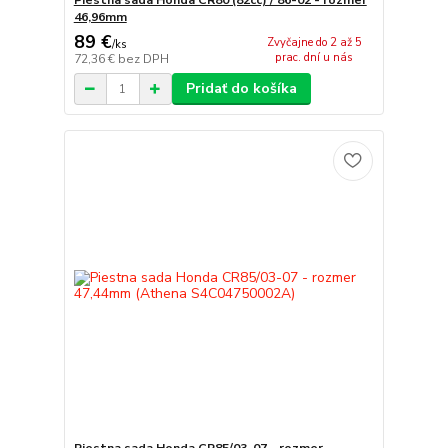
46,96mm
89 €
Zvyčajne do 2 až 5
/
ks
prac. dní u nás
72,36 €
bez DPH
Pridať do košíka
Piestna sada Honda CR85/03-07 - rozmer