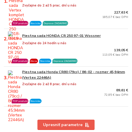
1.
Zvyčajne do 2 až 5 prac. dní u nás
227,63 €
185,07 € bez DPH
TOP produkt
Novinka
Doprava ZADARMO
Piestna sada HONDA CR 250 97-01 Wossner
2.
Zvyčajne do 24 hodín u nás
139,05 €
113,05 € bez DPH
TOP produkt
Akcia
Novinka
Doprava ZADARMO
Piestna sada Honda CR80 (79cc) / 86-02 - rozmer 45,94mm
3.
(Vertex 22446A)
Zvyčajne do 2 až 8 prac. dní u nás
89,61 €
72,85 € bez DPH
TOP produkt
Novinka
Upresniť parametre