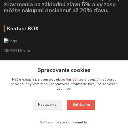
zliav menia na základnú zľavu 5% a vy zasa
môžte nákupmi dosiahnuť až 20% zľavu.
Kontakt BOX
MXPARTS s.r.o.
Lukáš Mráz
+421948260186
Spracovanie cookies
Tel. číslo je určené iba pre SMS !!!
Náš e-shop a partneri potrebujú Váš
súhlas
s použitím súborov
cookies, aby Vám mohli zobrazovať informácie týkajúce sa Vašich
motokrossk@gmail.com
záujmov.
Súhlasím
Nastavenia
Súhlas môžete odmietnuť
tu
.
Vytvorené na
Eshop-rychlo.sk