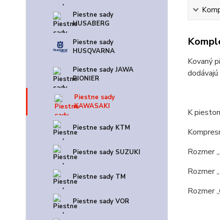
Kompl
Piestne sady
HUSABERG
Komple
Piestne sady
HUSQVARNA
Kovaný pi
Piestne sady JAWA
dodávajú
PIONIER
Piestne sady
KAWASAKI
K piestom
Piestne sady KTM
Kompresn
Rozmer ,
Piestne sady SUZUKI
Rozmer ,
Piestne sady TM
Rozmer ,
Piestne sady VOR