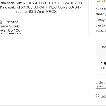
Kovaný
zliati
piesty
piesto
svete a
Dos
16
131
Číslo p
Strážiť
Do 