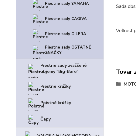
Piestne sady YAMAHA
Sada obsa
Piestne sady CAGIVA
Veľkosť p
Piestne sady GILERA
Piestne sady OSTATNÉ
ZNAČKY
Piestne sady zväčšené
Tovar 
objemy "Big-Bore"
MOT
Piestne krúžky
Poistné krúžky
Čapy
VALCE A HLAVY MOTORA