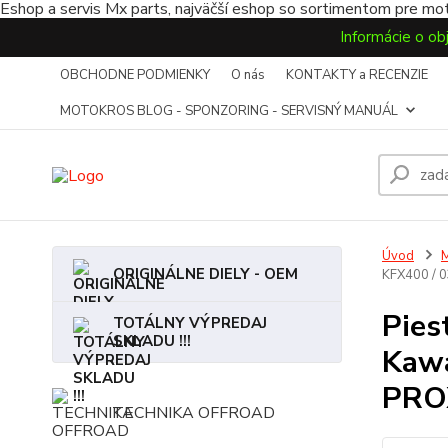
Eshop a servis Mx parts, najväčší eshop so sortimentom pre mot
Informácie o ob
OBCHODNE PODMIENKY
O nás
KONTAKTY a RECENZIE
MOTOKROS BLOG - SPONZORING - SERVISNÝ MANUÁL
Úvod
ORIGINÁLNE DIELY - OEM
KFX400 / 
Pies
TOTÁLNY VÝPREDAJ
SKLADU !!!
Kawa
PRO
TECHNIKA OFFROAD