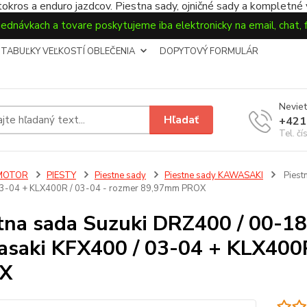
okros a enduro jazdcov. Piestna sady, ojničné sady a kompletné
jednávkach a tovare poskytujeme iba elektronicky na email, chat,
TABUĽKY VEĽKOSTÍ OBLEČENIA
DOPYTOVÝ FORMULÁR
Neviet
Hľadať
+421
Tel. čí
MOTOR
PIESTY
Piestne sady
Piestne sady KAWASAKI
Piest
03-04 + KLX400R / 03-04 - rozmer 89,97mm PROX
tna sada Suzuki DRZ400 / 00-18
saki KFX400 / 03-04 + KLX400
X