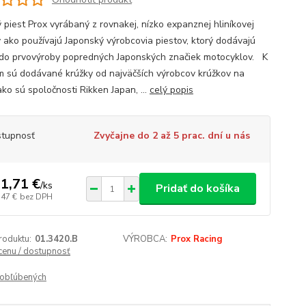
 piest Prox vyrábaný z rovnakej, nízko expanznej hliníkovej
ny ako používajú Japonský výrobcovia piestov, ktorý dodávajú
 do prvovýroby popredných Japonských značiek motocyklov. K
m sú dodávané krúžky od najväčších výrobcov krúžkov na
ko sú spoločnosti Rikken Japan, ...
celý popis
tupnosť
Zvyčajne do 2 až 5 prac. dní u nás
1,71 €
/
ks
Pridať do košíka
,47 €
bez DPH
roduktu:
01.3420.B
VÝROBCA:
Prox Racing
 cenu / dostupnosť
obľúbených