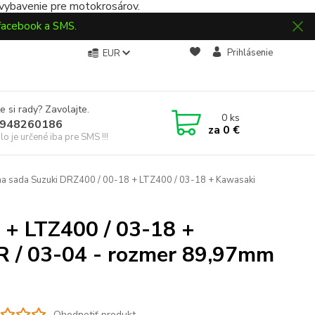
 vybavenie pre motokrosárov.
 facebook a SMS.
Prihlásenie
EUR
e si rady? Zavolajte.
0
ks
948260186
za
0 €
slo je určené iba pre SMS !!!
na sada Suzuki DRZ400 / 00-18 + LTZ400 / 03-18 + Kawasaki
 + LTZ400 / 03-18 +
R / 03-04 - rozmer 89,97mm
Ohodnotiť produkt