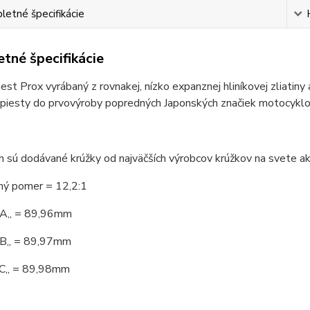
etné špecifikácie
tné špecifikácie
est Prox vyrábaný z rovnakej, nízko expanznej hliníkovej zliatiny
 piesty do prvovýroby popredných Japonských značiek motocyklo
 sú dodávané krúžky od najväčších výrobcov krúžkov na svete a
ý pomer = 12,2:1
,A,, = 89,96mm
,B,, = 89,97mm
,C,, = 89,98mm