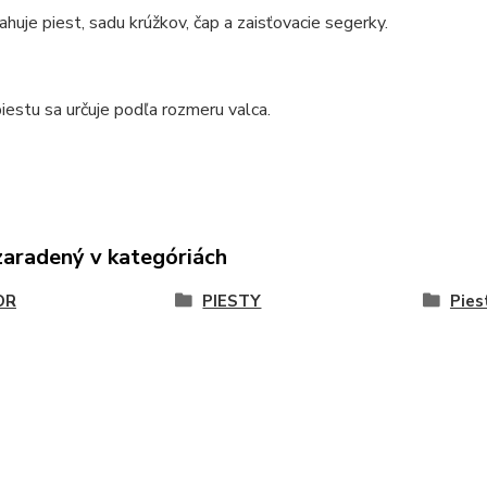
huje piest, sadu krúžkov, čap a zaisťovacie segerky.
iestu sa určuje podľa rozmeru valca.
zaradený v kategóriách
OR
PIESTY
Pies