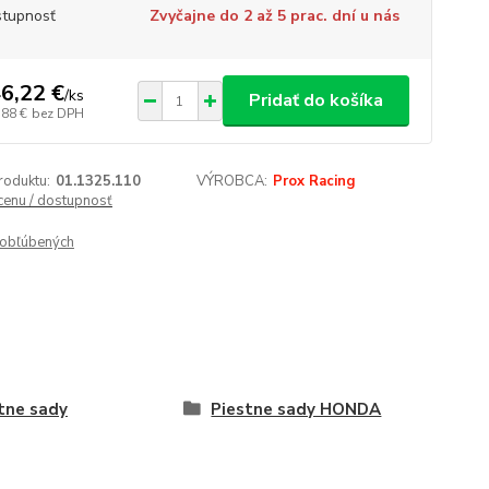
tupnosť
Zvyčajne do 2 až 5 prac. dní u nás
6,22 €
/
ks
Pridať do košíka
,88 €
bez DPH
roduktu:
01.1325.110
VÝROBCA:
Prox Racing
 cenu / dostupnosť
obľúbených
tne sady
Piestne sady HONDA