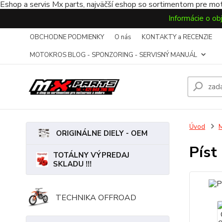
Eshop a servis Mx parts, najväčší eshop so sortimentom pre mot
Informácie o ob
OBCHODNE PODMIENKY
O nás
KONTAKTY a RECENZIE
MOTOKROS BLOG - SPONZORING - SERVISNÝ MANUÁL
Úvod
ORIGINÁLNE DIELY - OEM
Píst
TOTÁLNY VÝPREDAJ
SKLADU !!!
TECHNIKA OFFROAD