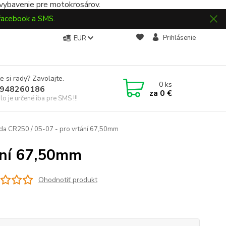
 vybavenie pre motokrosárov.
 facebook a SMS.
Prihlásenie
EUR
e si rady? Zavolajte.
0
ks
948260186
za
0 €
slo je určené iba pre SMS !!!
da CR250 / 05-07 - pro vrtání 67,50mm
ání 67,50mm
Ohodnotiť produkt