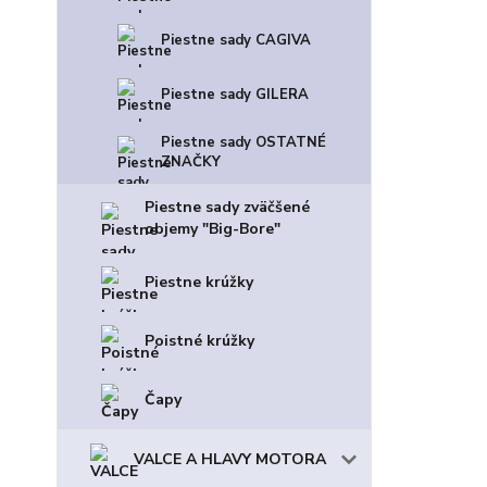
Piestne sady CAGIVA
Piestne sady GILERA
Piestne sady OSTATNÉ
ZNAČKY
Piestne sady zväčšené
objemy "Big-Bore"
Piestne krúžky
Poistné krúžky
Čapy
VALCE A HLAVY MOTORA