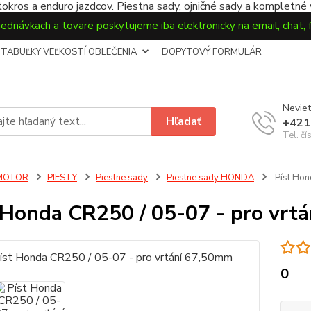
okros a enduro jazdcov. Piestna sady, ojničné sady a kompletné
jednávkach a tovare poskytujeme iba elektronicky na email, chat,
TABUĽKY VEĽKOSTÍ OBLEČENIA
DOPYTOVÝ FORMULÁR
Neviet
Hľadať
+421
Tel. čí
MOTOR
PIESTY
Piestne sady
Piestne sady HONDA
Píst Hon
 Honda CR250 / 05-07 - pro vrt
0