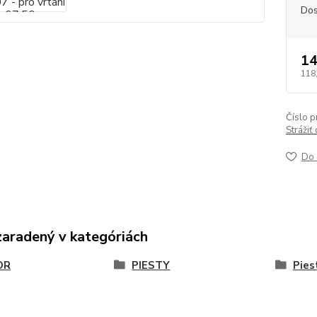
Dos
14
118
Číslo p
Strážiť
Do 
zaradený v kategóriách
OR
PIESTY
Pies