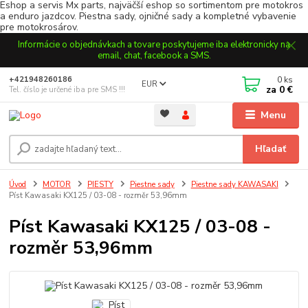
Eshop a servis Mx parts, najväčší eshop so sortimentom pre motokros
a enduro jazdcov. Piestna sady, ojničné sady a kompletné vybavenie
pre motokrosárov.
Informácie o objednávkach a tovare poskytujeme iba elektronicky na
email, chat, facebook a SMS.
0
ks
+421948260186
EUR
za
0 €
Tel. číslo je určené iba pre SMS !!!
Menu
Hľadať
Úvod
MOTOR
PIESTY
Piestne sady
Piestne sady KAWASAKI
Píst Kawasaki KX125 / 03-08 - rozměr 53,96mm
Píst Kawasaki KX125 / 03-08 -
rozměr 53,96mm