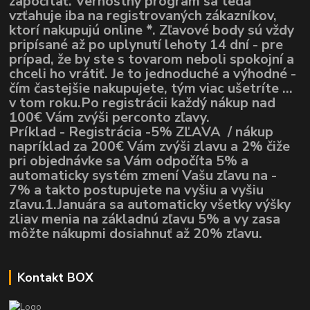
započítať. Vernostný program sa teda
vzťahuje iba na registrovaných zákazníkov,
ktorí nakupujú online *. Zľavové body sú vždy
pripísané až po uplynutí lehoty 14 dní - pre
prípad, že by ste s tovarom neboli spokojní a
chceli ho vrátiť. Je to jednoduché a výhodné -
čím častejšie nakupujete, tým viac ušetríte ...
v tom roku.Po registrácii každý nákup nad
100€ Vám zvýši perconto zľavy.
Príklad - Registrácia -5% ZĽAVA / nákup
napríklad za 200€ Vám zvýši zlavu a 2% čiže
pri objednávke sa Vám odpočíta 5% a
automaticky systém zmení Vašu zľavu na -
7% a takto postupujete na vyšiu a vyšiu
zľavu.1.Januára sa automaticky všetky výšky
zliav menia na základnú zľavu 5% a vy zasa
môžte nákupmi dosiahnuť až 20% zľavu.
Kontakt BOX