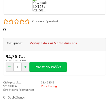
Ohodnotiť produkt
0
Dostupnosť
Zvyčajne do 2 až 5 prac. dní u nás
94,76 €
/
ks
77,04 €
bez DPH
Pridať do košíka
Číslo produktu:
01.4223.B
VÝROBCA:
Prox Racing
Strážiť cenu / dostupnosť
Do obľúbených