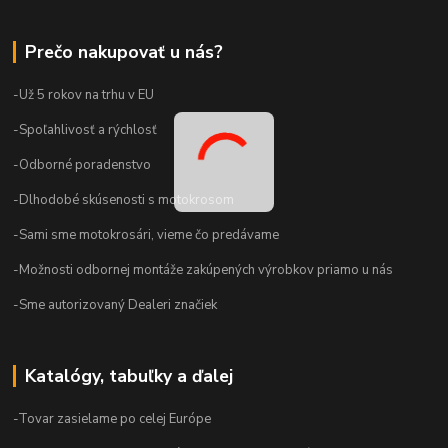
Prečo nakupovať u nás?
-Už 5 rokov na trhu v EU
-Spoľahlivosť a rýchlosť
-Odborné poradenstvo
-Dlhodobé skúsenosti s motokrosom
-Sami sme motokrosári, vieme čo predávame
-Možnosti odbornej montáže zakúpených výrobkov priamo u nás
-Sme autorizovaný Dealeri značiek
Katalógy, tabuľky a ďalej
-Tovar zasielame po celej Európe