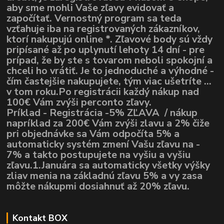
aby sme mohli Vaše zľavy evidovať a
započítať. Vernostný program sa teda
vzťahuje iba na registrovaných zákazníkov,
ktorí nakupujú online *. Zľavové body sú vždy
pripísané až po uplynutí lehoty 14 dní - pre
prípad, že by ste s tovarom neboli spokojní a
chceli ho vrátiť. Je to jednoduché a výhodné -
čím častejšie nakupujete, tým viac ušetríte ...
v tom roku.Po registrácii každý nákup nad
100€ Vám zvýši perconto zľavy.
Príklad - Registrácia -5% ZĽAVA / nákup
napríklad za 200€ Vám zvýši zlavu a 2% čiže
pri objednávke sa Vám odpočíta 5% a
automaticky systém zmení Vašu zľavu na -
7% a takto postupujete na vyšiu a vyšiu
zľavu.1.Januára sa automaticky všetky výšky
zliav menia na základnú zľavu 5% a vy zasa
môžte nákupmi dosiahnuť až 20% zľavu.
Kontakt BOX