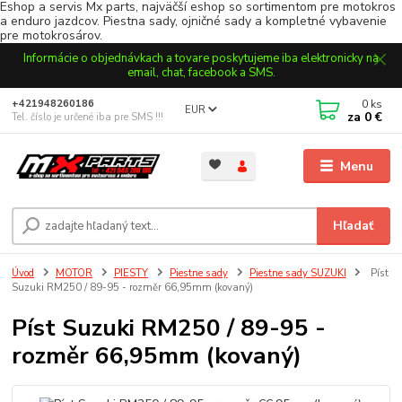
Eshop a servis Mx parts, najväčší eshop so sortimentom pre motokros
a enduro jazdcov. Piestna sady, ojničné sady a kompletné vybavenie
pre motokrosárov.
Informácie o objednávkach a tovare poskytujeme iba elektronicky na
email, chat, facebook a SMS.
0
ks
+421948260186
EUR
za
0 €
Tel. číslo je určené iba pre SMS !!!
Menu
Hľadať
Úvod
MOTOR
PIESTY
Piestne sady
Piestne sady SUZUKI
Píst
Suzuki RM250 / 89-95 - rozměr 66,95mm (kovaný)
Píst Suzuki RM250 / 89-95 -
rozměr 66,95mm (kovaný)