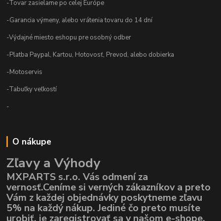
-Tovar zasielame po celej Európe
-Garancia výmeny, alebo vrátenia tovaru do 14 dní
-Výdajné miesto eshopu pre osobný odber
-Platba Paypal, Kartou, Hotovosť, Prevod, alebo dobierka
-Motoservis
-Tabuľky veľkostí
-
O nákupe
Zľavy a Výhody
MXPARTS s.r.o. Vás odmení za
vernosť.Ceníme si verných zákazníkov a preto
Vám z každej objednávky poskytneme zľavu
5% na každý nákup. Jediné čo preto musíte
urobiť, je zaregistrovať sa v našom e-shope,