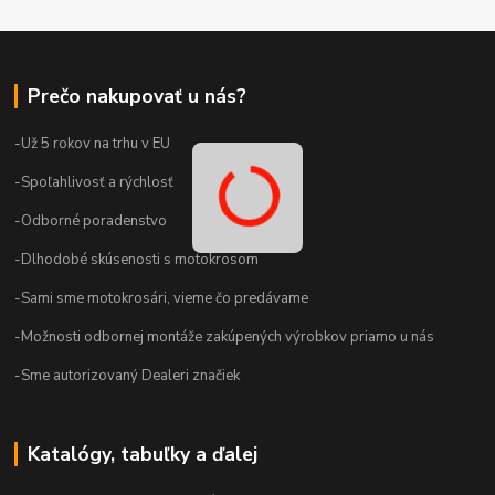
Prečo nakupovať u nás?
-Už 5 rokov na trhu v EU
-Spoľahlivosť a rýchlosť
-Odborné poradenstvo
-Dlhodobé skúsenosti s motokrosom
-Sami sme motokrosári, vieme čo predávame
-Možnosti odbornej montáže zakúpených výrobkov priamo u nás
-Sme autorizovaný Dealeri značiek
Katalógy, tabuľky a ďalej