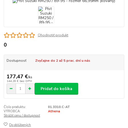
Ohodnotiť produkt
0
Dostupnosť
Zvyčajne do 2 až 5 prac. dní u nás
177,47 €
/
ks
144,28 €
bez DPH
Pridať do košíka
Číslo produktu:
01.3310.C-AT
VÝROBCA:
Athena
Strážiť cenu / dostupnosť
Do obľúbených