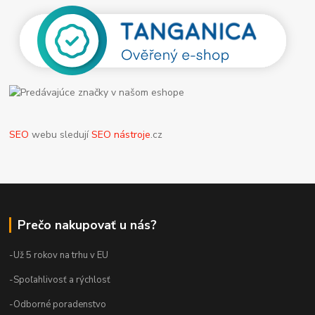
SEO
webu sledují
SEO nástroje
.cz
Prečo nakupovať u nás?
-Už 5 rokov na trhu v EU
-Spoľahlivosť a rýchlosť
-Odborné poradenstvo