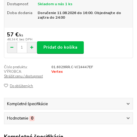
Dostupnosť
Skladom u nás 1 ks
Doba dodania
Doručenie 11.08.2026 do 16:00. Objednajte do
zajtra do 24:00
57 €
/
ks
46,34 €
bez DPH
Pridať do košíka
Číslo produktu:
01.6029RR.C-V/24447EF
VÝROBCA:
Vertex
Strážiť cenu / dostupnosť
Do obľúbených
Kompletné špecifikácie
Hodnotenie
0
Kompletné špecifikácie