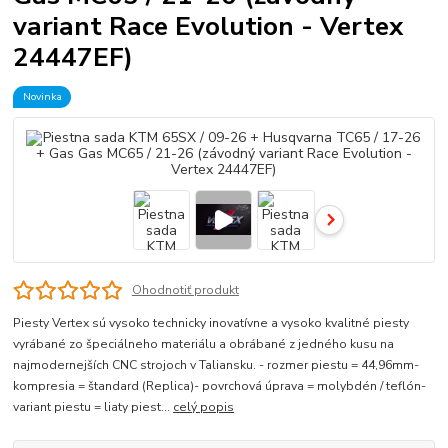
variant Race Evolution - Vertex
24447EF)
Novinka
Ohodnotiť produkt
Piesty Vertex sú vysoko technicky inovatívne a vysoko kvalitné piesty
vyrábané zo špeciálneho materiálu a obrábané z jedného kusu na
najmodernejších CNC strojoch v Taliansku. - rozmer piestu = 44,96mm-
kompresia = štandard (Replica)- povrchová úprava = molybdén / teflón-
variant piestu = liaty piest...
celý popis