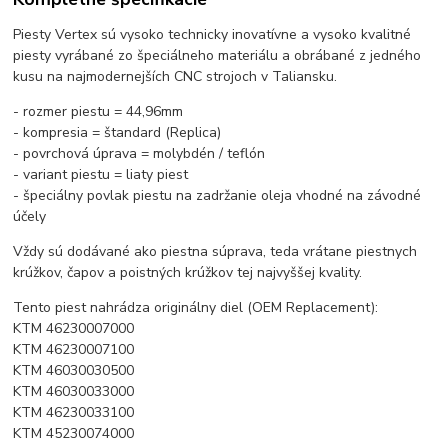
Piesty Vertex sú vysoko technicky inovatívne a vysoko kvalitné
piesty vyrábané zo špeciálneho materiálu a obrábané z jedného
kusu na najmodernejších CNC strojoch v Taliansku.
- rozmer piestu = 44,96mm
- kompresia = štandard (Replica)
- povrchová úprava = molybdén / teflón
- variant piestu = liaty piest
- špeciálny povlak piestu na zadržanie oleja vhodné na závodné
účely
Vždy sú dodávané ako piestna súprava, teda vrátane piestnych
krúžkov, čapov a poistných krúžkov tej najvyššej kvality.
Tento piest nahrádza originálny diel (OEM Replacement):
KTM 46230007000
KTM 46230007100
KTM 46030030500
KTM 46030033000
KTM 46230033100
KTM 45230074000