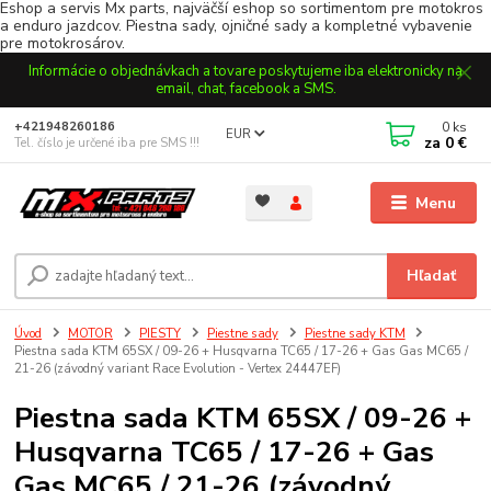
Eshop a servis Mx parts, najväčší eshop so sortimentom pre motokros
a enduro jazdcov. Piestna sady, ojničné sady a kompletné vybavenie
pre motokrosárov.
Informácie o objednávkach a tovare poskytujeme iba elektronicky na
email, chat, facebook a SMS.
0
ks
+421948260186
EUR
za
0 €
Tel. číslo je určené iba pre SMS !!!
Menu
Hľadať
Úvod
MOTOR
PIESTY
Piestne sady
Piestne sady KTM
Piestna sada KTM 65SX / 09-26 + Husqvarna TC65 / 17-26 + Gas Gas MC65 /
21-26 (závodný variant Race Evolution - Vertex 24447EF)
Piestna sada KTM 65SX / 09-26 +
Husqvarna TC65 / 17-26 + Gas
Gas MC65 / 21-26 (závodný