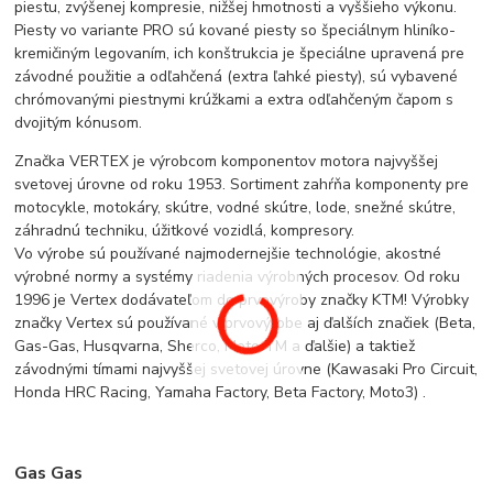
piestu, zvýšenej kompresie, nižšej hmotnosti a vyššieho výkonu.
Piesty vo variante PRO sú kované piesty so špeciálnym hliníko-
kremičiným legovaním, ich konštrukcia je špeciálne upravená pre
závodné použitie a odľahčená (extra ľahké piesty), sú vybavené
chrómovanými piestnymi krúžkami a extra odľahčeným čapom s
dvojitým kónusom.
Značka VERTEX je výrobcom komponentov motora najvyššej
svetovej úrovne od roku 1953. Sortiment zahŕňa komponenty pre
motocykle, motokáry, skútre, vodné skútre, lode, snežné skútre,
záhradnú techniku, úžitkové vozidlá, kompresory.
Vo výrobe sú používané najmodernejšie technológie, akostné
výrobné normy a systémy riadenia výrobných procesov. Od roku
1996 je Vertex dodávateľom do prvovýroby značky KTM! Výrobky
značky Vertex sú používané v prvovýrobe aj ďalších značiek (Beta,
Gas-Gas, Husqvarna, Sherco, Moto TM a ďalšie) a taktiež
závodnými tímami najvyššej svetovej úrovne (Kawasaki Pro Circuit,
Honda HRC Racing, Yamaha Factory, Beta Factory, Moto3) .
Gas Gas