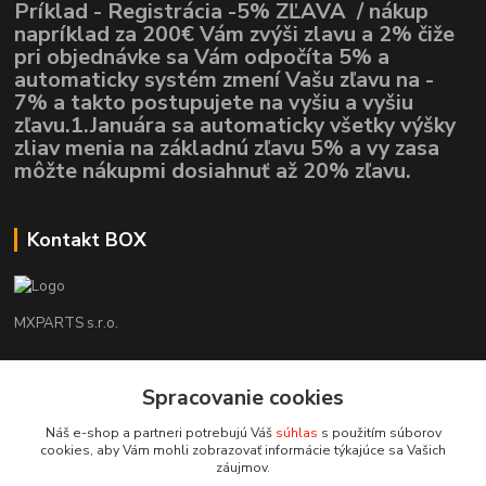
Príklad - Registrácia -5% ZĽAVA / nákup
napríklad za 200€ Vám zvýši zlavu a 2% čiže
pri objednávke sa Vám odpočíta 5% a
automaticky systém zmení Vašu zľavu na -
7% a takto postupujete na vyšiu a vyšiu
zľavu.1.Januára sa automaticky všetky výšky
zliav menia na základnú zľavu 5% a vy zasa
môžte nákupmi dosiahnuť až 20% zľavu.
Kontakt BOX
MXPARTS s.r.o.
Lukáš Mráz
+421948260186
Spracovanie cookies
Tel. číslo je určené iba pre SMS !!!
Náš e-shop a partneri potrebujú Váš
súhlas
s použitím súborov
cookies, aby Vám mohli zobrazovať informácie týkajúce sa Vašich
motokrossk@gmail.com
záujmov.