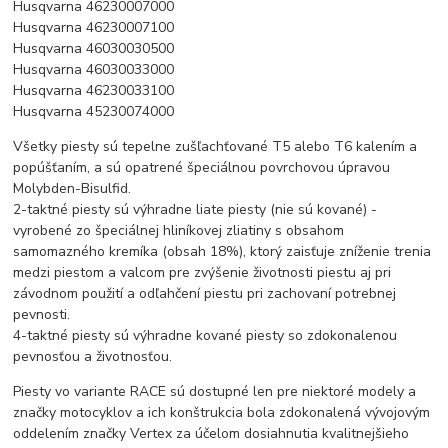
Husqvarna 46230007000
Husqvarna 46230007100
Husqvarna 46030030500
Husqvarna 46030033000
Husqvarna 46230033100
Husqvarna 45230074000
Všetky piesty sú tepelne zušľachťované T5 alebo T6 kalením a
popúšťaním, a sú opatrené špeciálnou povrchovou úpravou
Molybden-Bisulfid.
2-taktné piesty sú výhradne liate piesty (nie sú kované) -
vyrobené zo špeciálnej hliníkovej zliatiny s obsahom
samomazného kremíka (obsah 18%), ktorý zaisťuje zníženie trenia
medzi piestom a valcom pre zvýšenie životnosti piestu aj pri
závodnom použití a odľahčení piestu pri zachovaní potrebnej
pevnosti.
4-taktné piesty sú výhradne kované piesty so zdokonalenou
pevnosťou a životnosťou.
Piesty vo variante RACE sú dostupné len pre niektoré modely a
značky motocyklov a ich konštrukcia bola zdokonalená vývojovým
oddelením značky Vertex za účelom dosiahnutia kvalitnejšieho