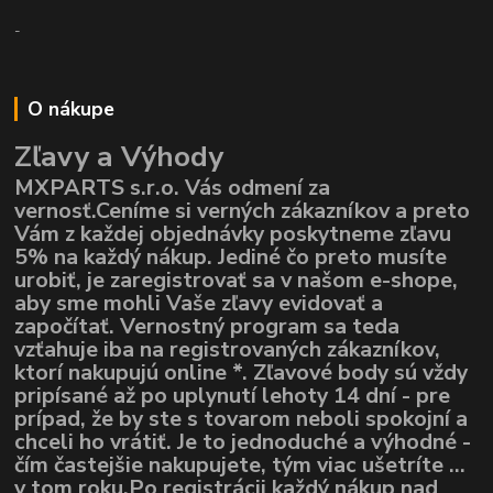
-
O nákupe
Zľavy a Výhody
MXPARTS s.r.o. Vás odmení za
vernosť.Ceníme si verných zákazníkov a preto
Vám z každej objednávky poskytneme zľavu
5% na každý nákup. Jediné čo preto musíte
urobiť, je zaregistrovať sa v našom e-shope,
aby sme mohli Vaše zľavy evidovať a
započítať. Vernostný program sa teda
vzťahuje iba na registrovaných zákazníkov,
ktorí nakupujú online *. Zľavové body sú vždy
pripísané až po uplynutí lehoty 14 dní - pre
prípad, že by ste s tovarom neboli spokojní a
chceli ho vrátiť. Je to jednoduché a výhodné -
čím častejšie nakupujete, tým viac ušetríte ...
v tom roku.Po registrácii každý nákup nad