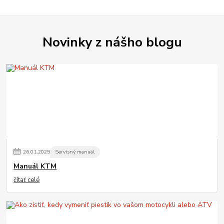
Novinky z nášho blogu
26
.
01
.
2025
Servisný manuál
Manuál KTM
čítať celé