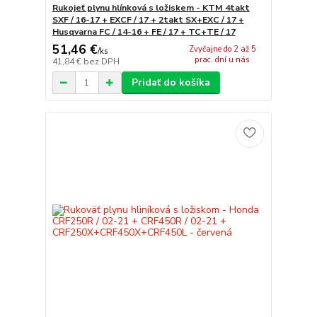
Rukojeť plynu hlínková s ložiskem - KTM 4takt
SXF / 16-17 + EXCF / 17 + 2takt SX+EXC / 17 +
Husqvarna FC / 14-16 + FE / 17 + TC+TE / 17
51,46 €
Zvyčajne do 2 až 5
/
ks
prac. dní u nás
41,84 €
bez DPH
Pridať do košíka