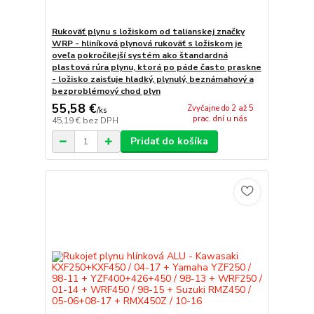
Rukoväť plynu s ložiskom od talianskej značky
WRP - hliníková plynová rukoväť s ložiskom je
oveľa pokročilejší systém ako štandardná
plastová rúra plynu, ktorá po páde často praskne
- ložisko zaisťuje hladký, plynulý, beznámahový a
bezproblémový chod plyn
55,58 €
Zvyčajne do 2 až 5
/
ks
prac. dní u nás
45,19 €
bez DPH
Pridať do košíka