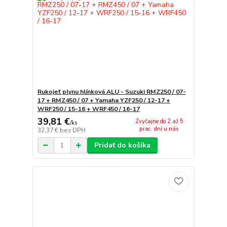
Rukojeť plynu hlínková ALU - Suzuki RMZ250 / 07-
17 + RMZ450 / 07 + Yamaha YZF250 / 12-17 +
WRF250 / 15-16 + WRF450 / 16-17
39,81 €
Zvyčajne do 2 až 5
/
ks
prac. dní u nás
32,37 €
bez DPH
Pridať do košíka