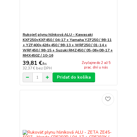
Rukojeť plynu hlínková ALU - Kawasaki
KXF250+KXF450 / 04-17 + Yamaha YZF250 / 98-11
+ YZF400+426+450 / 98-13 + WRF250 / 01-14 +
WRF450 / 98-15 + Suzuki RMZ450 / 05-06+08-17 +
RMX450Z / 10-16
39,81 €
Zvyčajne do 2 až 5
/
ks
prac. dní u nás
32,37 €
bez DPH
Pridať do košíka