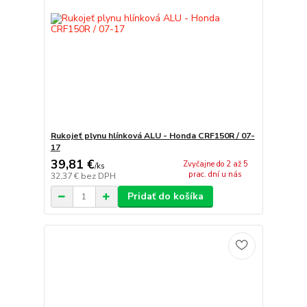
Rukojeť plynu hlínková ALU - Honda CRF150R / 07-
17
39,81 €
Zvyčajne do 2 až 5
/
ks
prac. dní u nás
32,37 €
bez DPH
Pridať do košíka