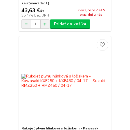
zaisťovací drôt)
43,63 €
Zvyčajne do 2 až 5
/
ks
prac. dní u nás
35,47 €
bez DPH
Pridať do košíka
Rukojeť plynu hlínková s ložiskem - Kawasaki