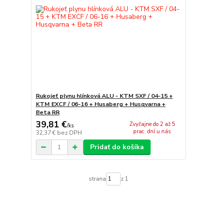
Rukojeť plynu hlínková ALU - KTM SXF / 04-15 +
KTM EXCF / 06-16 + Husaberg + Husqvarna +
Beta RR
39,81 €
Zvyčajne do 2 až 5
/
ks
prac. dní u nás
32,37 €
bez DPH
Pridať do košíka
strana
z 1