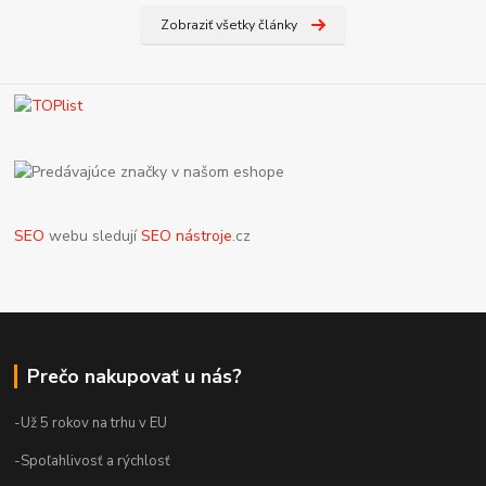
Zobraziť všetky články
SEO
webu sledují
SEO nástroje
.cz
Prečo nakupovať u nás?
-Už 5 rokov na trhu v EU
-Spoľahlivosť a rýchlosť