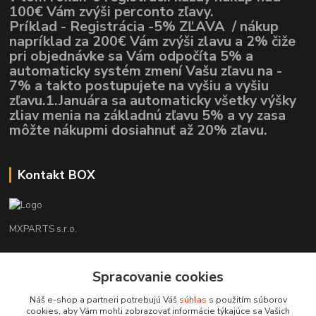
100€ Vám zvýši perconto zľavy.
Príklad - Registrácia -5% ZĽAVA / nákup
napríklad za 200€ Vám zvýši zlavu a 2% čiže
pri objednávke sa Vám odpočíta 5% a
automaticky systém zmení Vašu zľavu na -
7% a takto postupujete na vyšiu a vyšiu
zľavu.1.Januára sa automaticky všetky výšky
zliav menia na základnú zľavu 5% a vy zasa
môžte nákupmi dosiahnuť až 20% zľavu.
Kontakt BOX
MXPARTS s.r.o.
Lukáš Mráz
Spracovanie cookies
+421948260186
Tel. číslo je určené iba pre SMS !!!
Náš e-shop a partneri potrebujú Váš
súhlas
s použitím súborov
cookies, aby Vám mohli zobrazovať informácie týkajúce sa Vašich