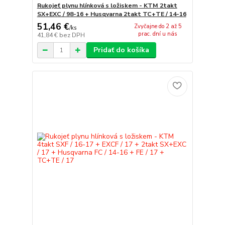
Rukojeť plynu hlínková s ložiskem - KTM 2takt
SX+EXC / 98-16 + Husqvarna 2takt TC+TE / 14-16
51,46 €
Zvyčajne do 2 až 5
/
ks
prac. dní u nás
41,84 €
bez DPH
Pridať do košíka