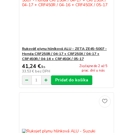
Rukoväť plynu hliníková ALU - ZETA ZE45-5007 -
Honda CRF250R / 04-17 + CRF250X / 04-17 +
CRF450R / 04-16 + CRF450X / 05-17
41,24 €
Zvyčajne do 2 až 5
/
ks
prac. dní u nás
33,53 €
bez DPH
Pridať do košíka