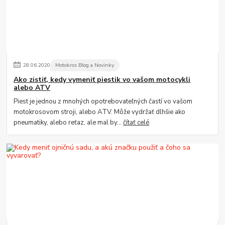
28
.
06
.
2020
Motokros Blog a Novinky
Ako zistiť, kedy vymeniť piestik vo vašom motocykli
alebo ATV
Piest je jednou z mnohých opotrebovateľných častí vo vašom
motokrosovom stroji, alebo ATV. Môže vydržať dlhšie ako
pneumatiky, alebo reťaz, ale mal by...
čítať celé