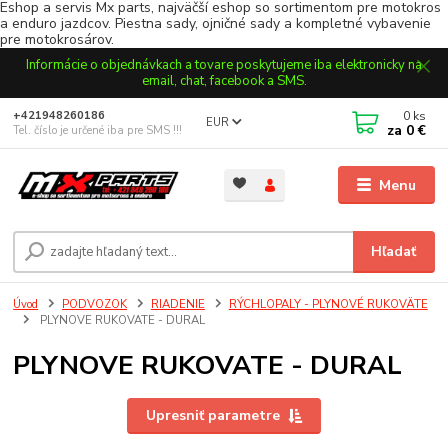
Eshop a servis Mx parts, najväčší eshop so sortimentom pre motokros
a enduro jazdcov. Piestna sady, ojničné sady a kompletné vybavenie
pre motokrosárov.
Informácie o objednávkach a tovare poskytujeme iba elektronicky na
email, chat, facebook a SMS.
0
ks
+421948260186
EUR
za
0 €
Tel. číslo je určené iba pre SMS !!!
Menu
Hľadať
Úvod
PODVOZOK
RIADENIE
RÝCHLOPALY - PLYNOVÉ RUKOVÄTE
PLYNOVE RUKOVATE - DURAL
PLYNOVE RUKOVATE - DURAL
Upresniť parametre