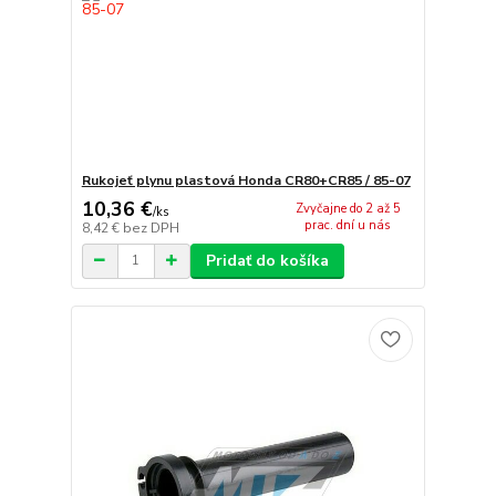
Rukojeť plynu plastová Honda CR80+CR85 / 85-07
10,36 €
Zvyčajne do 2 až 5
/
ks
prac. dní u nás
8,42 €
bez DPH
Pridať do košíka