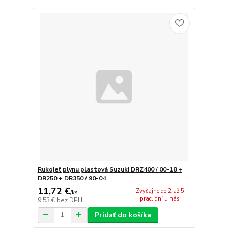
Rukojeť plynu plastová Suzuki DRZ400 / 00-18 +
DR250 + DR350 / 90-04
11,72 €
Zvyčajne do 2 až 5
/
ks
prac. dní u nás
9,53 €
bez DPH
Pridať do košíka