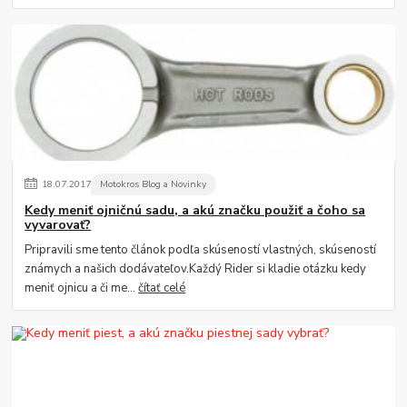
18
.
07
.
2017
Motokros Blog a Novinky
Kedy meniť ojničnú sadu, a akú značku použiť a čoho sa
vyvarovať?
Pripravili sme tento článok podľa skúseností vlastných, skúseností
známych a našich dodávateľov.Každý Rider si kladie otázku kedy
meniť ojnicu a či me...
čítať celé