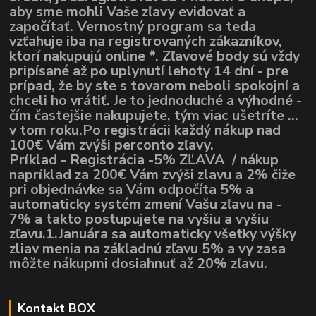
aby sme mohli Vaše zľavy evidovať a
započítať. Vernostný program sa teda
vzťahuje iba na registrovaných zákazníkov,
ktorí nakupujú online *. Zľavové body sú vždy
pripísané až po uplynutí lehoty 14 dní - pre
prípad, že by ste s tovarom neboli spokojní a
chceli ho vrátiť. Je to jednoduché a výhodné -
čím častejšie nakupujete, tým viac ušetríte ...
v tom roku.Po registrácii každý nákup nad
100€ Vám zvýši perconto zľavy.
Príklad - Registrácia -5% ZĽAVA / nákup
napríklad za 200€ Vám zvýši zlavu a 2% čiže
pri objednávke sa Vám odpočíta 5% a
automaticky systém zmení Vašu zľavu na -
7% a takto postupujete na vyšiu a vyšiu
zľavu.1.Januára sa automaticky všetky výšky
zliav menia na základnú zľavu 5% a vy zasa
môžte nákupmi dosiahnuť až 20% zľavu.
Kontakt BOX