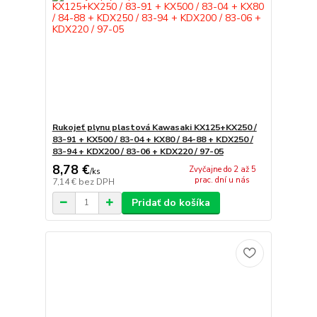
Rukojeť plynu plastová Kawasaki KX125+KX250 /
83-91 + KX500 / 83-04 + KX80 / 84-88 + KDX250 /
83-94 + KDX200 / 83-06 + KDX220 / 97-05
8,78 €
Zvyčajne do 2 až 5
/
ks
prac. dní u nás
7,14 €
bez DPH
Pridať do košíka