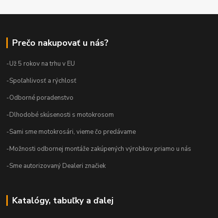
Prečo nakupovať u nás?
-Už 5 rokov na trhu v EU
-Spoľahlivosť a rýchlosť
-Odborné poradenstvo
-Dlhodobé skúsenosti s motokrosom
-Sami sme motokrosári, vieme čo predávame
-Možnosti odbornej montáže zakúpených výrobkov priamo u nás
-Sme autorizovaný Dealeri značiek
Katalógy, tabuľky a ďalej