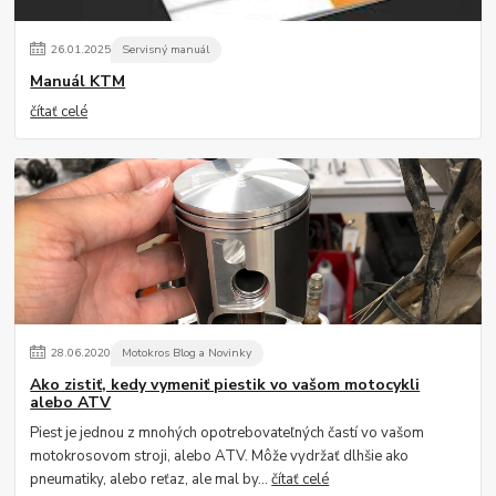
26
.
01
.
2025
Servisný manuál
Manuál KTM
čítať celé
28
.
06
.
2020
Motokros Blog a Novinky
Ako zistiť, kedy vymeniť piestik vo vašom motocykli
alebo ATV
Piest je jednou z mnohých opotrebovateľných častí vo vašom
motokrosovom stroji, alebo ATV. Môže vydržať dlhšie ako
pneumatiky, alebo reťaz, ale mal by...
čítať celé