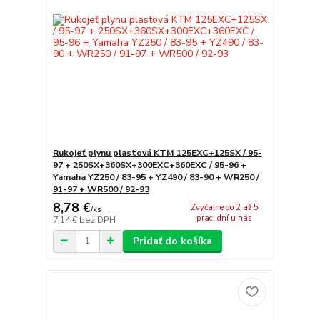
Rukojeť plynu plastová KTM 125EXC+125SX / 95-
97 + 250SX+360SX+300EXC+360EXC / 95-96 +
Yamaha YZ250 / 83-95 + YZ490 / 83-90 + WR250 /
91-97 + WR500 / 92-93
8,78 €
Zvyčajne do 2 až 5
/
ks
prac. dní u nás
7,14 €
bez DPH
Pridať do košíka