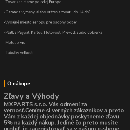
-Tovar zasielame po celej Európe
-Garancia výmeny, alebo vrátenia tovaru do 14 dní
-Výdajné miesto eshopu pre osobný odber
-Platba Paypal, Kartou, Hotovosť, Prevod, alebo dobierka
-Motoservis
-Tabuľky veľkostí
-
O nákupe
Zľavy a Výhody
MXPARTS s.r.o. Vás odmení za
vernosť.Ceníme si verných zákazníkov a preto
Vám z každej objednávky poskytneme zľavu
5% na každý nákup. Jediné čo preto musíte
urobiť, je zaregistrovať sa v našom e-shope,