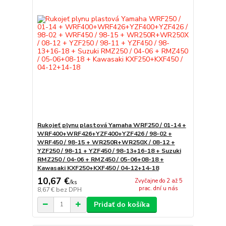
Rukojeť plynu plastová Yamaha WRF250 / 01-14 +
WRF400+WRF426+YZF400+YZF426 / 98-02 +
WRF450 / 98-15 + WR250R+WR250X / 08-12 +
YZF250 / 98-11 + YZF450 / 98-13+16-18 + Suzuki
RMZ250 / 04-06 + RMZ450 / 05-06+08-18 +
Kawasaki KXF250+KXF450 / 04-12+14-18
10,67 €
Zvyčajne do 2 až 5
/
ks
prac. dní u nás
8,67 €
bez DPH
Pridať do košíka