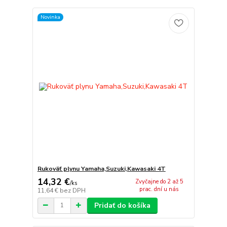
Novinka
Rukoväť plynu Yamaha,Suzuki,Kawasaki 4T
14,32 €
Zvyčajne do 2 až 5
/
ks
prac. dní u nás
11,64 €
bez DPH
Pridať do košíka