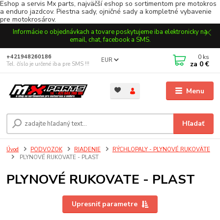
Eshop a servis Mx parts, najväčší eshop so sortimentom pre motokros
a enduro jazdcov. Piestna sady, ojničné sady a kompletné vybavenie
pre motokrosárov.
Informácie o objednávkach a tovare poskytujeme iba elektronicky na
email, chat, facebook a SMS.
0
ks
+421948260186
EUR
za
0 €
Tel. číslo je určené iba pre SMS !!!
Menu
Hľadať
Úvod
PODVOZOK
RIADENIE
RÝCHLOPALY - PLYNOVÉ RUKOVÄTE
PLYNOVÉ RUKOVATE - PLAST
PLYNOVÉ RUKOVATE - PLAST
Upresniť parametre