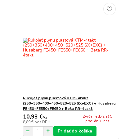
Rukojeť plynu plastová KTM-4takt
(250+350+400+450+520+525 SX+EXC) + Husaberg
FE450+FE550+FE650 + Beta RR-4takt
10,93 €
Zvyčajne do 2 až 5
/
ks
prac. dní u nás
8,89 €
bez DPH
Pridať do košíka