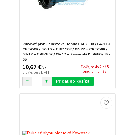
Rukoväť plynu plastová Honda CRF250R / 04-17 +
CRF450R / 02-16 + CRF150R / 07-22 + CRF250X /
04-17 + CRF450X / 05-17 + Kawasaki KLR650 / 87-
05
10,67 €
Zvyčajne do 2 až 5
/
ks
prac. dní u nás
8,67 €
bez DPH
Pridať do košíka