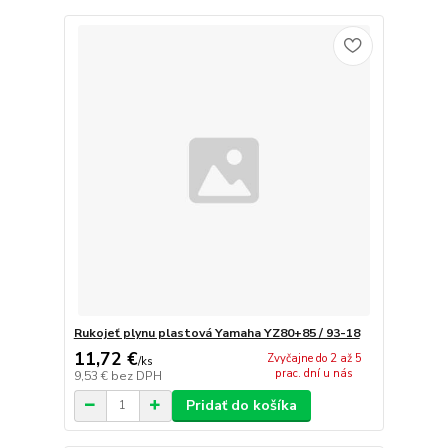
Rukojeť plynu plastová Yamaha YZ80+85 / 93-18
11,72 €
Zvyčajne do 2 až 5
/
ks
prac. dní u nás
9,53 €
bez DPH
Pridať do košíka