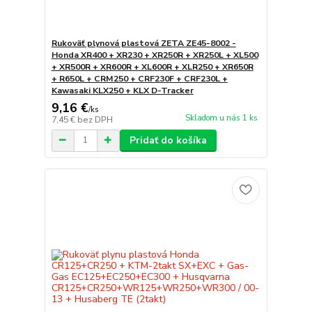
Rukoväť plynová plastová ZETA ZE45-8002 -
Honda XR400 + XR230 + XR250R + XR250L + XL500
+ XR500R + XR600R + XL600R + XLR250 + XR650R
+ R650L + CRM250 + CRF230F + CRF230L +
Kawasaki KLX250 + KLX D-Tracker
9,16 €
/
ks
Skladom u nás 1 ks
7,45 €
bez DPH
Pridať do košíka