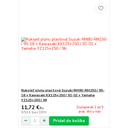
Rukojeť plynu plastová Suzuki RM80-RM250 / 95-
18 + Kawasaki KX125+250 / 92-02 + Yamaha
YZ125+250 / 96
11,72 €
Zvyčajne do 2 až 5
/
ks
prac. dní u nás
9,53 €
bez DPH
Pridať do košíka