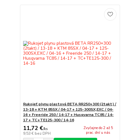
Rukojeť plynu plastová BETA RR250+300 (2takt) /
13-18 + KTM 85SX / 04-17 + 125-300SX,EXC / 04-
16 + Freeride 250 / 14-17 + Husqvarna TC85 / 14-
17 + TC+TE125-300 / 14-16
11,72 €
Zvyčajne do 2 až 5
/
ks
prac. dní u nás
9,53 €
bez DPH