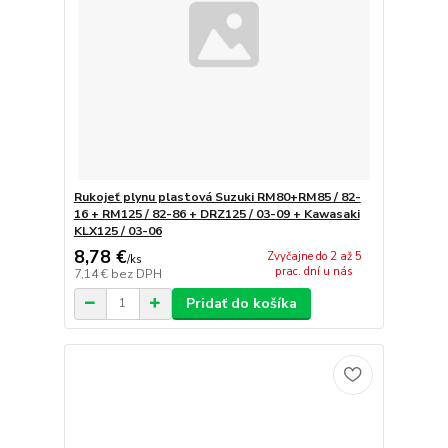
Rukojeť plynu plastová Suzuki RM80+RM85 / 82-
16 + RM125 / 82-86 + DRZ125 / 03-09 + Kawasaki
KLX125 / 03-06
8,78 €
Zvyčajne do 2 až 5
/
ks
prac. dní u nás
7,14 €
bez DPH
Pridať do košíka