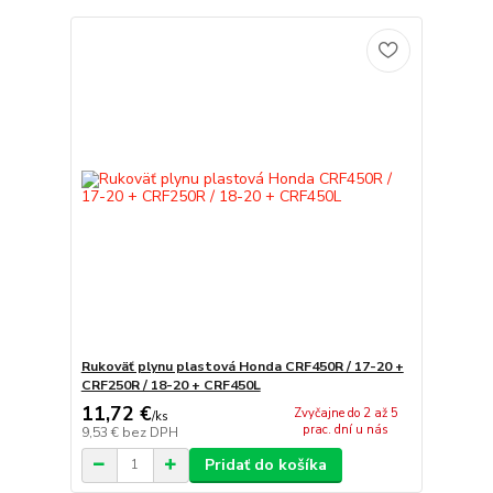
Rukoväť plynu plastová Honda CRF450R / 17-20 +
CRF250R / 18-20 + CRF450L
11,72 €
Zvyčajne do 2 až 5
/
ks
prac. dní u nás
9,53 €
bez DPH
Pridať do košíka