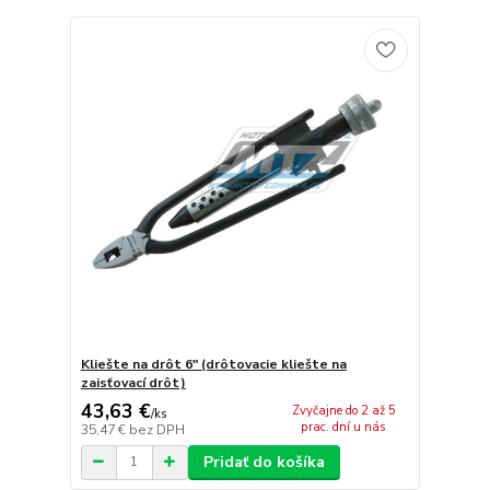
Kliešte na drôt 6" (drôtovacie kliešte na
zaisťovací drôt)
43,63 €
Zvyčajne do 2 až 5
/
ks
prac. dní u nás
35,47 €
bez DPH
Pridať do košíka