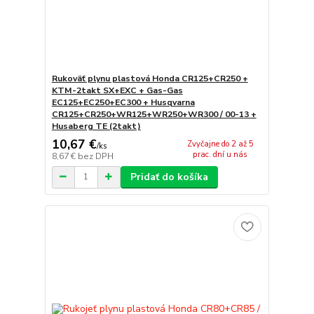
Rukoväť plynu plastová Honda CR125+CR250 +
KTM-2takt SX+EXC + Gas-Gas
EC125+EC250+EC300 + Husqvarna
CR125+CR250+WR125+WR250+WR300 / 00-13 +
Husaberg TE (2takt)
10,67 €
Zvyčajne do 2 až 5
/
ks
prac. dní u nás
8,67 €
bez DPH
Pridať do košíka