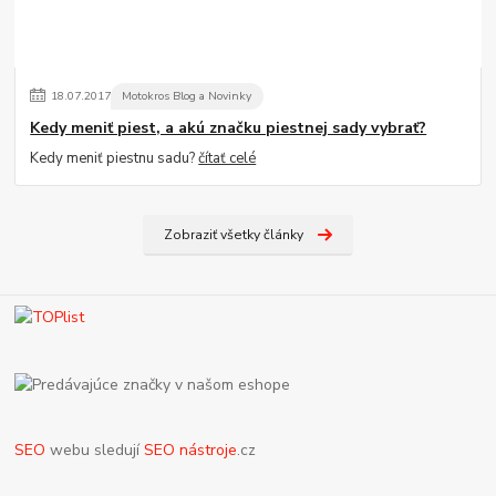
18
.
07
.
2017
Motokros Blog a Novinky
Kedy meniť piest, a akú značku piestnej sady vybrať?
Kedy meniť piestnu sadu?
čítať celé
Zobraziť všetky články
SEO
webu sledují
SEO nástroje
.cz