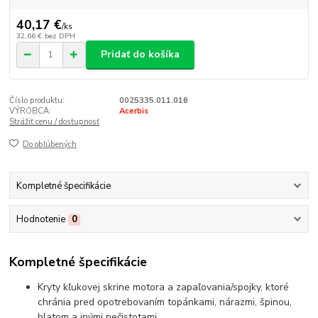
40,17 €
/
ks
32,66 €
bez DPH
Pridať do košíka
Číslo produktu:
0025335.011.016
VÝROBCA:
Acerbis
Strážiť cenu / dostupnosť
Do obľúbených
Kompletné špecifikácie
Hodnotenie
0
Kompletné špecifikácie
Kryty kľukovej skrine motora a zapaľovania/spojky, ktoré
chránia pred opotrebovaním topánkami, nárazmi, špinou,
blatom a inými nečistotami