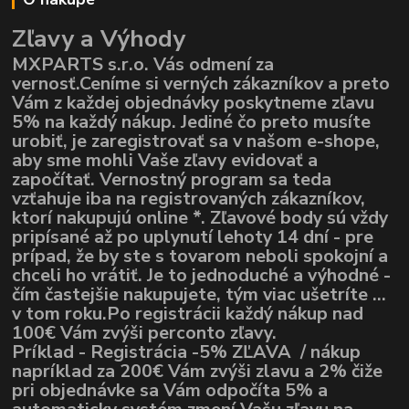
Zľavy a Výhody
MXPARTS s.r.o. Vás odmení za
vernosť.Ceníme si verných zákazníkov a preto
Vám z každej objednávky poskytneme zľavu
5% na každý nákup. Jediné čo preto musíte
urobiť, je zaregistrovať sa v našom e-shope,
aby sme mohli Vaše zľavy evidovať a
započítať. Vernostný program sa teda
vzťahuje iba na registrovaných zákazníkov,
ktorí nakupujú online *. Zľavové body sú vždy
pripísané až po uplynutí lehoty 14 dní - pre
prípad, že by ste s tovarom neboli spokojní a
chceli ho vrátiť. Je to jednoduché a výhodné -
čím častejšie nakupujete, tým viac ušetríte ...
v tom roku.Po registrácii každý nákup nad
100€ Vám zvýši perconto zľavy.
Príklad - Registrácia -5% ZĽAVA / nákup
napríklad za 200€ Vám zvýši zlavu a 2% čiže
pri objednávke sa Vám odpočíta 5% a