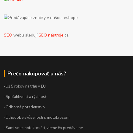
SEO
webu sledují
SEO nástroje
.cz
Prečo nakupovať u nás?
-Už 5 rokov na trhu v EU
-Spoľahlivosť a rýchlosť
-Odborné poradenstvo
-Dlhodobé skúsenosti s motokrosom
-Sami sme motokrosári, vieme čo predávame