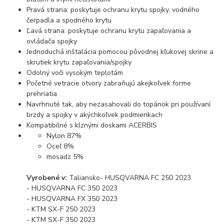
Pravá strana: poskytuje ochranu krytu spojky, vodného
čerpadla a spodného krytu
Ľavá strana: poskytuje ochranu krytu zapaľovania a
ovládača spojky
Jednoduchá inštalácia pomocou pôvodnej kľukovej skrine a
skrutiek krytu zapaľovania/spojky
Odolný voči vysokým teplotám
Početné vetracie otvory zabraňujú akejkoľvek forme
prehriatia
Navrhnuté tak, aby nezasahovali do topánok pri používaní
brzdy a spojky v akýchkoľvek podmienkach
Kompatibilné s klznými doskami ACERBIS
Nylon 87%
Oceľ 8%
mosadz 5%
Vyrobené v:
Taliansko- HUSQVARNA FC 250 2023
- HUSQVARNA FC 350 2023
- HUSQVARNA FX 350 2023
- KTM SX-F 250 2023
- KTM SX-F 350 2023