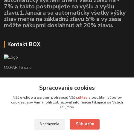
automaticky systém zmení Vašu zľavu na -
7% a takto postupujete na vyšiu a vyšiu
zľavu.1.Januára sa automaticky všetky výšky
zliav menia na základnú zľavu 5% a vy zasa
môžte nákupmi dosiahnuť až 20% zľavu.
Kontakt BOX
MXPARTS s.r.o.
Lukáš Mráz
+421948260186
Spracovanie cookies
Tel. číslo je určené iba pre SMS !!!
Náš e-shop a partneri potrebujú Váš
súhlas
s použitím súborov
cookies, aby Vám mohli zobrazovať informácie týkajúce sa Vašich
motokrossk@gmail.com
záujmov.
Súhlasím
Nastavenia