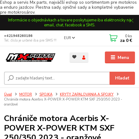
Eshop a servis Mx parts, najväčší eshop so sortimentom pre motokros
a enduro jazdcov. Piestna sady, ojničné sady a kompletné vybavenie
pre motokrosárov.
Informácie o objednávkach a tovare poskytujeme iba elektronicky na
email, chat, facebook a SMS.
0
ks
+421948260186
EUR
za
0 €
Tel. číslo je určené iba pre SMS !!!
Menu
Hľadať
Úvod
MOTOR
SPOJKA
KRYTY ZAPALOVANIA A SPOJKY
Chrániče motora Acerbis X-POWER X-POWER KTM SXF 250/350 2023 -
oranžové
Chrániče motora Acerbis X-
POWER X-POWER KTM SXF
250/350 2023 - oranžové