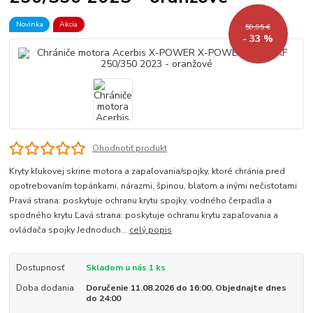
Novinka
Akcia
59,95 €
- 33 %
Ohodnotiť produkt
Kryty kľukovej skrine motora a zapaľovania/spojky, ktoré chránia pred
opotrebovaním topánkami, nárazmi, špinou, blatom a inými nečistotami
Pravá strana: poskytuje ochranu krytu spojky, vodného čerpadla a
spodného krytu Ľavá strana: poskytuje ochranu krytu zapaľovania a
ovládača spojky Jednoduch...
celý popis
Dostupnosť
Skladom u nás 1 ks
Doba dodania
Doručenie 11.08.2026 do 16:00. Objednajte dnes
do 24:00