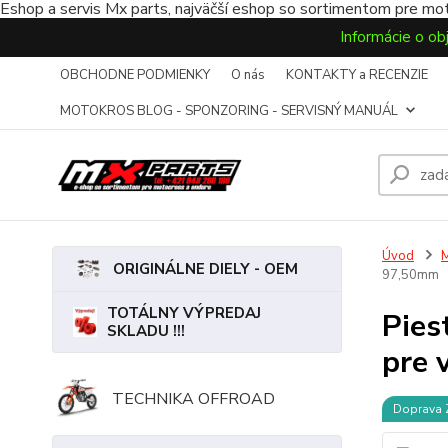
Eshop a servis Mx parts, najväčší eshop so sortimentom pre mot
Informácie o ob
OBCHODNE PODMIENKY
O nás
KONTAKTY a RECENZIE
MOTOKROS BLOG - SPONZORING - SERVISNÝ MANUÁL
Úvod
ORIGINÁLNE DIELY - OEM
97,50mm
TOTÁLNY VÝPREDAJ
Pies
SKLADU !!!
pre 
TECHNIKA OFFROAD
Doprava