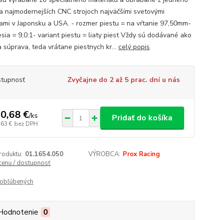
a najmodernejších CNC strojoch najväčšími svetovými
ami v Japonsku a USA. - rozmer piestu = na vŕtanie 97,50mm-
sia = 9,0:1- variant piestu = liaty piest Vždy sú dodávané ako
a súprava, teda vrátane piestnych kr...
celý popis
tupnosť
Zvyčajne do 2 až 5 prac. dní u nás
0,68 €
/
ks
Pridať do košíka
,63 €
bez DPH
roduktu:
01.1654.050
VÝROBCA:
Prox Racing
 cenu / dostupnosť
obľúbených
Hodnotenie
0