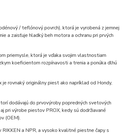
dénový / teflónový povrch), ktorá je vyrobená z jemnej
nie a zaisťuje hladký beh motora a ochranu pri prvých
ckom priemysle, ktorá je vďaka svojim vlastnostiam
zkym koeficientom rozpínavosti a trenia a ponúka dlhú
e rovnaký originálny piest ako napríklad od Hondy,
 ktorí dodávajú do prvovýroby popredných svetových
 aj pri výrobe piestov PROX, kedy sú dodržiavané
lov (OEM).
v RIKKEN a NPR, a vysoko kvalitné piestne čapy s