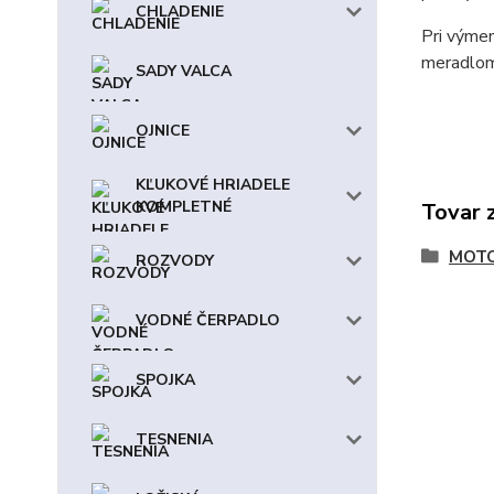
CHLADENIE
Pri výmen
meradlom
SADY VALCA
OJNICE
KĽUKOVÉ HRIADELE
KOMPLETNÉ
Tovar 
MOT
ROZVODY
VODNÉ ČERPADLO
SPOJKA
TESNENIA