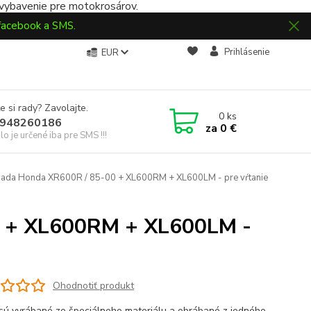
 vybavenie pre motokrosárov.
 facebook a SMS.
Prihlásenie
EUR
e si rady? Zavolajte.
0
ks
948260186
za
0 €
slo je určené iba pre SMS !!!
sada Honda XR600R / 85-00 + XL600RM + XL600LM - pre vŕtanie
0 + XL600RM + XL600LM -
Ohodnotiť produkt
 sú vyrábané zo špeciálneho materiálu a obrábané z jedného