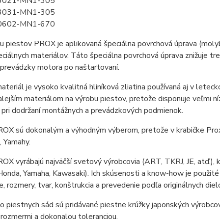
3021-MN1-305
3031-MN1-305
0602-MN1-670
u piestov PROX je aplikovaná špeciálna povrchová úprava (molyb
ciálnych materiálov. Táto špeciálna povrchová úprava znižuje tre
 prevádzky motora po naštartovaní.
ateriál je vysoko kvalitná hliníková zliatina používaná aj v lete
lejším materiálom na výrobu piestov, pretože disponuje veľmi ní
 pri dodržaní montážnych a prevádzkových podmienok.
OX sú dokonalým a výhodným výberom, pretože v krabičke Prox j
, Yamahy.
OX vyrábajú najväčší svetový výrobcovia (ART, TKRJ, JE, atď.),
Honda, Yamaha, Kawasaki). Ich skúsenosti a know-how je použité
, rozmery, tvar, konštrukcia a prevedenie podľa originálnych die
 piestnych sád sú pridávané piestne krúžky japonských výrobco
rozmermi a dokonalou toleranciou.