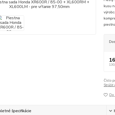
kusu n
výrobc
kompre
piestn
Dos
16
130
Číslo p
Strážiť
Do 
etné špecifikácie