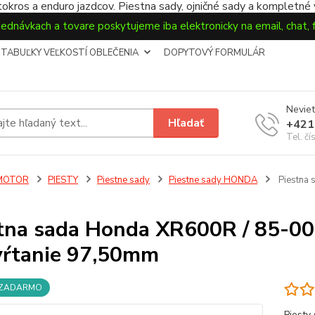
okros a enduro jazdcov. Piestna sady, ojničné sady a kompletné
jednávkach a tovare poskytujeme iba elektronicky na email, chat,
TABUĽKY VEĽKOSTÍ OBLEČENIA
DOPYTOVÝ FORMULÁR
Neviet
Hľadať
+421
Tel. čí
MOTOR
PIESTY
Piestne sady
Piestne sady HONDA
Piestna 
tna sada Honda XR600R / 85-0
vŕtanie 97,50mm
 ZADARMO
Piesty