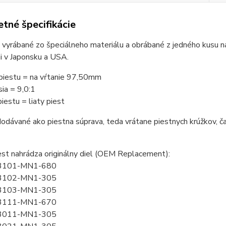
tné špecifikácie
 vyrábané zo špeciálneho materiálu a obrábané z jedného kusu n
i v Japonsku a USA.
 piestu = na vŕtanie 97,50mm
ia = 9,0:1
piestu = liaty piest
odávané ako piestna súprava, teda vrátane piestnych krúžkov, čap
st nahrádza originálny diel (OEM Replacement):
3101-MN1-680
3102-MN1-305
3103-MN1-305
3111-MN1-670
3011-MN1-305