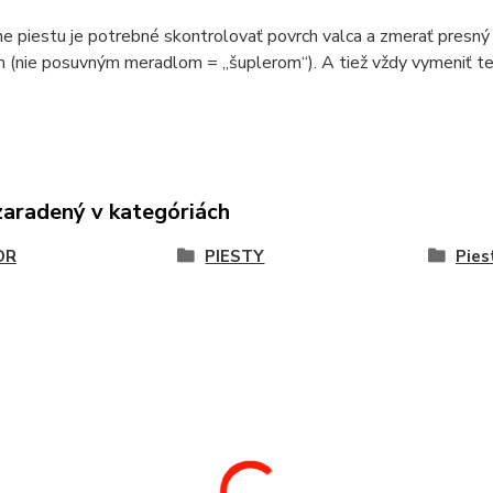
e piestu je potrebné skontrolovať povrch valca a zmerať presný
 (nie posuvným meradlom = „šuplerom“). A tiež vždy vymeniť t
zaradený v kategóriách
OR
PIESTY
Pies