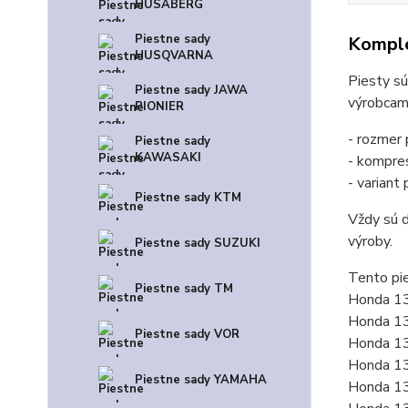
HUSABERG
Piestne sady
Komple
HUSQVARNA
Piesty sú
Piestne sady JAWA
výrobcam
PIONIER
- rozmer
Piestne sady
KAWASAKI
- kompres
- variant 
Piestne sady KTM
Vždy sú d
výroby.
Piestne sady SUZUKI
Tento pie
Piestne sady TM
Honda 1
Honda 1
Piestne sady VOR
Honda 1
Honda 1
Piestne sady YAMAHA
Honda 1