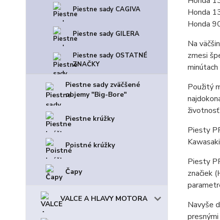
Honda 1
Piestne sady CAGIVA
Honda 1
Honda 9
Piestne sady GILERA
Na väčšin
zmesi špe
Piestne sady OSTATNÉ
ZNAČKY
minútach
Piestne sady zväčšené
Použitý m
objemy "Big-Bore"
najdokona
životnosť
Piestne krúžky
Piesty PR
Kawasaki
Poistné krúžky
Piesty PR
Čapy
značiek (
parametre
VALCE A HLAVY MOTORA
Navyše do
presnými 