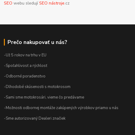
SEO
webu sledují
SEO nástroje
.cz
Prečo nakupovať u nás?
-Už 5 rokov na trhu v EU
-Spoľahlivosť a rýchlosť
-Odborné poradenstvo
-Dlhodobé skúsenosti s motokrosom
-Sami sme motokrosári, vieme čo predávame
-Možnosti odbornej montáže zakúpených výrobkov priamo u nás
-Sme autorizovaný Dealeri značiek