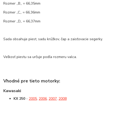
Rozmer ,,B,, = 66,35mm
Rozmer ,,C,, = 66,36mm
Rozmer ,,D,, = 66,37mm
Sada obsahuje piest, sadu krúžkov, čap a zaisťovacie segerky.
Veľkosť piestu sa určuje podľa rozmeru valca.
Vhodné pre tieto motorky:
Kawasaki
KX 250
-
2005
,
2006
,
2007
,
2008