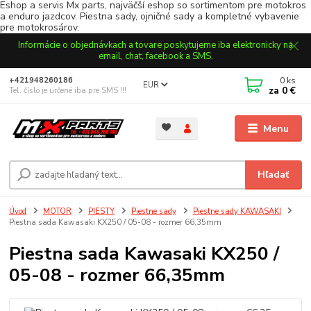
Eshop a servis Mx parts, najväčší eshop so sortimentom pre motokros
a enduro jazdcov. Piestna sady, ojničné sady a kompletné vybavenie
pre motokrosárov.
Informácie o objednávkach a tovare poskytujeme iba elektronicky na
email, chat, facebook a SMS.
0
ks
+421948260186
EUR
za
0 €
Tel. číslo je určené iba pre SMS !!!
Menu
Hľadať
Úvod
MOTOR
PIESTY
Piestne sady
Piestne sady KAWASAKI
Piestna sada Kawasaki KX250 / 05-08 - rozmer 66,35mm
Piestna sada Kawasaki KX250 /
05-08 - rozmer 66,35mm