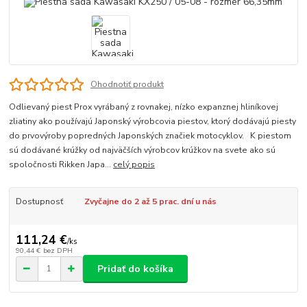
Ohodnotiť produkt
Odlievaný piest Prox vyrábaný z rovnakej, nízko expanznej hliníkovej
zliatiny ako používajú Japonský výrobcovia piestov, ktorý dodávajú piesty
do prvovýroby popredných Japonských značiek motocyklov. K piestom
sú dodávané krúžky od najväčších výrobcov krúžkov na svete ako sú
spoločnosti Rikken Japa...
celý popis
Dostupnosť
Zvyčajne do 2 až 5 prac. dní u nás
111,24 €
/
ks
90,44 €
bez DPH
Pridať do košíka