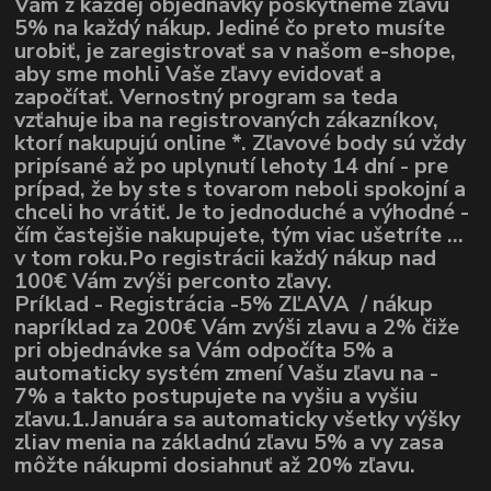
Vám z každej objednávky poskytneme zľavu
5% na každý nákup. Jediné čo preto musíte
urobiť, je zaregistrovať sa v našom e-shope,
aby sme mohli Vaše zľavy evidovať a
započítať. Vernostný program sa teda
vzťahuje iba na registrovaných zákazníkov,
ktorí nakupujú online *. Zľavové body sú vždy
pripísané až po uplynutí lehoty 14 dní - pre
prípad, že by ste s tovarom neboli spokojní a
chceli ho vrátiť. Je to jednoduché a výhodné -
čím častejšie nakupujete, tým viac ušetríte ...
v tom roku.Po registrácii každý nákup nad
100€ Vám zvýši perconto zľavy.
Príklad - Registrácia -5% ZĽAVA / nákup
napríklad za 200€ Vám zvýši zlavu a 2% čiže
pri objednávke sa Vám odpočíta 5% a
automaticky systém zmení Vašu zľavu na -
7% a takto postupujete na vyšiu a vyšiu
zľavu.1.Januára sa automaticky všetky výšky
zliav menia na základnú zľavu 5% a vy zasa
môžte nákupmi dosiahnuť až 20% zľavu.