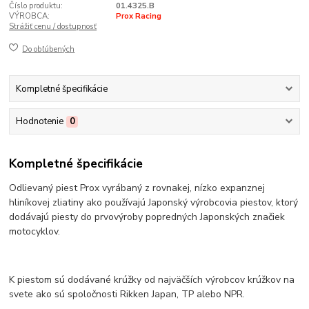
Číslo produktu:
01.4325.B
VÝROBCA:
Prox Racing
Strážiť cenu / dostupnosť
Do obľúbených
Kompletné špecifikácie
Hodnotenie
0
Kompletné špecifikácie
Odlievaný piest Prox vyrábaný z rovnakej, nízko expanznej
hliníkovej zliatiny ako používajú Japonský výrobcovia piestov, ktorý
dodávajú piesty do prvovýroby popredných Japonských značiek
motocyklov.
K piestom sú dodávané krúžky od najväčších výrobcov krúžkov na
svete ako sú spoločnosti Rikken Japan, TP alebo NPR.