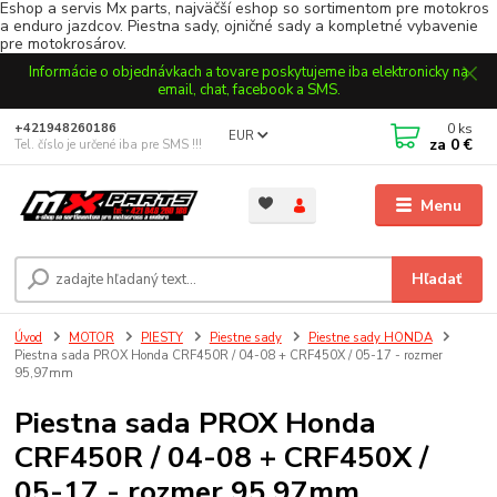
Eshop a servis Mx parts, najväčší eshop so sortimentom pre motokros
a enduro jazdcov. Piestna sady, ojničné sady a kompletné vybavenie
pre motokrosárov.
Informácie o objednávkach a tovare poskytujeme iba elektronicky na
email, chat, facebook a SMS.
0
ks
+421948260186
EUR
za
0 €
Tel. číslo je určené iba pre SMS !!!
Menu
Hľadať
Úvod
MOTOR
PIESTY
Piestne sady
Piestne sady HONDA
Piestna sada PROX Honda CRF450R / 04-08 + CRF450X / 05-17 - rozmer
95,97mm
Piestna sada PROX Honda
CRF450R / 04-08 + CRF450X /
05-17 - rozmer 95,97mm