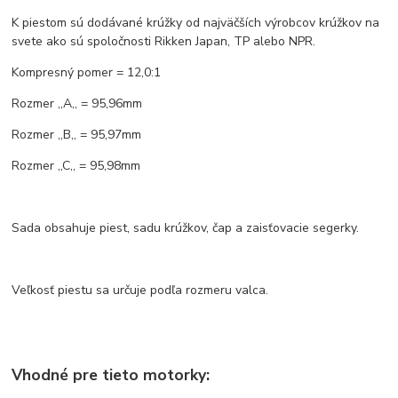
K piestom sú dodávané krúžky od najväčších výrobcov krúžkov na
svete ako sú spoločnosti Rikken Japan, TP alebo NPR.
Kompresný pomer = 12,0:1
Rozmer ,,A,, = 95,96mm
Rozmer ,,B,, = 95,97mm
Rozmer ,,C,, = 95,98mm
Sada obsahuje piest, sadu krúžkov, čap a zaisťovacie segerky.
Veľkosť piestu sa určuje podľa rozmeru valca.
Vhodné pre tieto motorky: