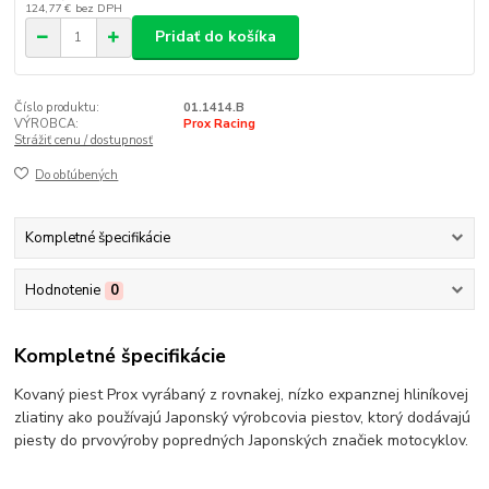
124,77 €
bez DPH
Pridať do košíka
Číslo produktu:
01.1414.B
VÝROBCA:
Prox Racing
Strážiť cenu / dostupnosť
Do obľúbených
Kompletné špecifikácie
Hodnotenie
0
Kompletné špecifikácie
Kovaný piest Prox vyrábaný z rovnakej, nízko expanznej hliníkovej
zliatiny ako používajú Japonský výrobcovia piestov, ktorý dodávajú
piesty do prvovýroby popredných Japonských značiek motocyklov.