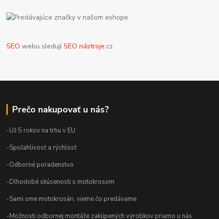
SEO
webu sledují
SEO nástroje
.cz
Prečo nakupovať u nás?
-Už 5 rokov na trhu v EU
-Spoľahlivosť a rýchlosť
-Odborné poradenstvo
-Dlhodobé skúsenosti s motokrosom
-Sami sme motokrosári, vieme čo predávame
-Možnosti odbornej montáže zakúpených výrobkov priamo u nás