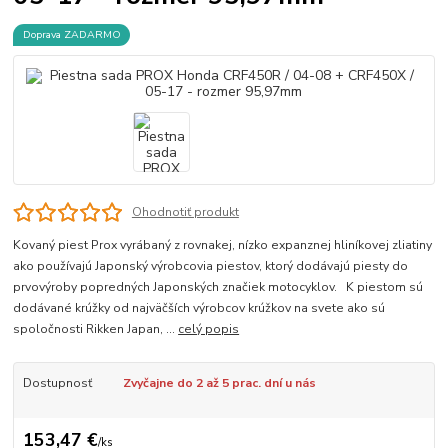
Doprava ZADARMO
Ohodnotiť produkt
Kovaný piest Prox vyrábaný z rovnakej, nízko expanznej hliníkovej zliatiny
ako používajú Japonský výrobcovia piestov, ktorý dodávajú piesty do
prvovýroby popredných Japonských značiek motocyklov. K piestom sú
dodávané krúžky od najväčších výrobcov krúžkov na svete ako sú
spoločnosti Rikken Japan, ...
celý popis
Dostupnosť
Zvyčajne do 2 až 5 prac. dní u nás
153,47 €
/
ks