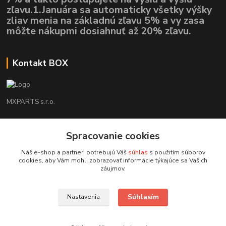
zľavu.1.Januára sa automaticky všetky výšky
zliav menia na základnú zľavu 5% a vy zasa
môžte nákupmi dosiahnuť až 20% zľavu.
Kontakt BOX
MXPARTS s.r.o.
Lukáš Mráz
Spracovanie cookies
+421948260186
Tel. číslo je určené iba pre SMS !!!
Náš e-shop a partneri potrebujú Váš
súhlas
s použitím súborov
cookies, aby Vám mohli zobrazovať informácie týkajúce sa Vašich
motokrossk@gmail.com
záujmov.
Súhlasím
Nastavenia