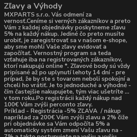
Zľavy a Výhody
MXPARTS s.r.o. Vás odmení za
vernosť.Ceníme si verných zákazníkov a preto
Vám z každej objednávky poskytneme zľavu
5% na každý nákup. Jediné čo preto musíte
urobiť, je zaregistrovať sa v našom e-shope,
aby sme mohli Vaše zľavy evidovať a
započítať. Vernostný program sa teda
vzťahuje iba na registrovaných zákazníkov,
ktorí nakupujú online *. Zľavové body sú vždy
pripísané až po uplynutí lehoty 14 dní - pre
prípad, že by ste s tovarom neboli spokojní a
chceli ho vrátiť. Je to jednoduché a výhodné -
čím častejšie nakupujete, tým viac ušetríte ...
v tom roku.Po registrácii každý nákup nad
100€ Vám zvýši perconto zľavy.
Príklad - Registrácia -5% ZĽAVA / nákup
napríklad za 200€ Vám zvýši zlavu a 2% čiže
pri objednávke sa Vám odpočíta 5% a
automaticky systém zmení Vašu zľavu na -
7% a takto postupujete na vyšiu a vyšiu