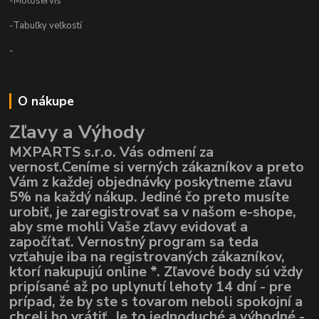
-Motoservis
-Tabuľky veľkostí
-
O nákupe
Zľavy a Výhody
MXPARTS s.r.o. Vás odmení za
vernosť.Ceníme si verných zákazníkov a preto
Vám z každej objednávky poskytneme zľavu
5% na každý nákup. Jediné čo preto musíte
urobiť, je zaregistrovať sa v našom e-shope,
aby sme mohli Vaše zľavy evidovať a
započítať. Vernostný program sa teda
vzťahuje iba na registrovaných zákazníkov,
ktorí nakupujú online *. Zľavové body sú vždy
pripísané až po uplynutí lehoty 14 dní - pre
prípad, že by ste s tovarom neboli spokojní a
chceli ho vrátiť. Je to jednoduché a výhodné -