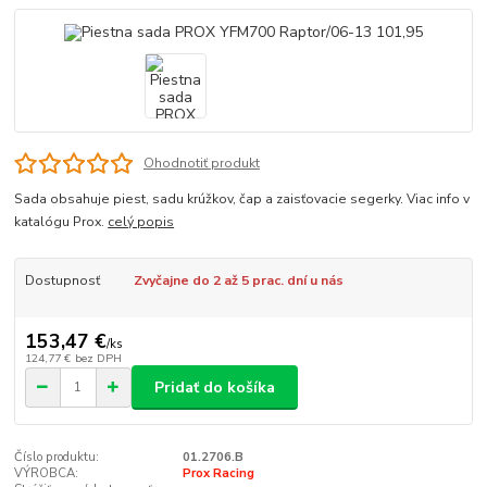
Ohodnotiť produkt
Sada obsahuje piest, sadu krúžkov, čap a zaisťovacie segerky. Viac info v
katalógu Prox.
celý popis
Dostupnosť
Zvyčajne do 2 až 5 prac. dní u nás
153,47 €
/
ks
124,77 €
bez DPH
Pridať do košíka
Číslo produktu:
01.2706.B
VÝROBCA:
Prox Racing