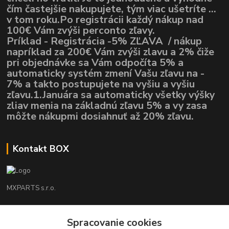
čím častejšie nakupujete, tým viac ušetríte ...
v tom roku.Po registrácii každý nákup nad
100€ Vám zvýši perconto zľavy.
Príklad - Registrácia -5% ZĽAVA / nákup
napríklad za 200€ Vám zvýši zlavu a 2% čiže
pri objednávke sa Vám odpočíta 5% a
automaticky systém zmení Vašu zľavu na -
7% a takto postupujete na vyšiu a vyšiu
zľavu.1.Januára sa automaticky všetky výšky
zliav menia na základnú zľavu 5% a vy zasa
môžte nákupmi dosiahnuť až 20% zľavu.
Kontakt BOX
MXPARTS s.r.o.
Lukáš Mráz
Spracovanie cookies
+421948260186