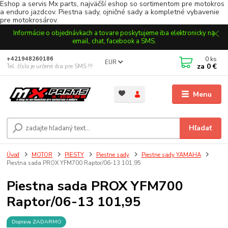
Eshop a servis Mx parts, najväčší eshop so sortimentom pre motokros
a enduro jazdcov. Piestna sady, ojničné sady a kompletné vybavenie
pre motokrosárov.
Informácie o objednávkach a tovare poskytujeme iba elektronicky na
email, chat, facebook a SMS.
0
ks
+421948260186
EUR
za
0 €
Tel. číslo je určené iba pre SMS !!!
Menu
Hľadať
Úvod
MOTOR
PIESTY
Piestne sady
Piestne sady YAMAHA
Piestna sada PROX YFM700 Raptor/06-13 101,95
Piestna sada PROX YFM700
Raptor/06-13 101,95
Doprava ZADARMO