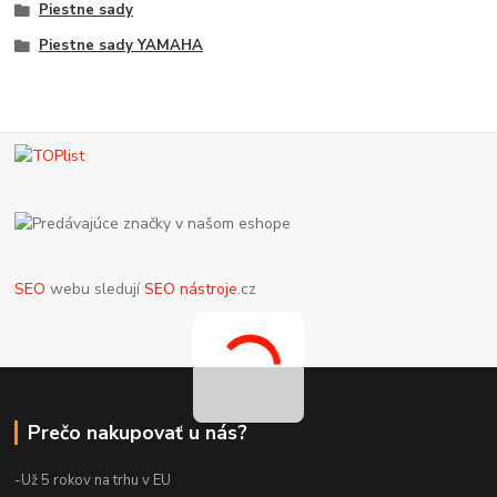
Piestne sady
Piestne sady YAMAHA
SEO
webu sledují
SEO nástroje
.cz
Prečo nakupovať u nás?
-Už 5 rokov na trhu v EU