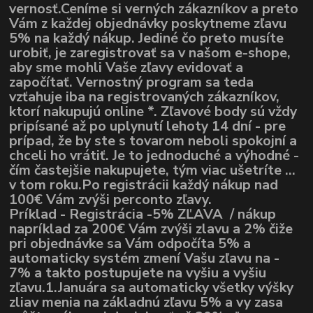
vernosť.Ceníme si verných zákazníkov a preto
Vám z každej objednávky poskytneme zľavu
5% na každý nákup. Jediné čo preto musíte
urobiť, je zaregistrovať sa v našom e-shope,
aby sme mohli Vaše zľavy evidovať a
započítať. Vernostný program sa teda
vzťahuje iba na registrovaných zákazníkov,
ktorí nakupujú online *. Zľavové body sú vždy
pripísané až po uplynutí lehoty 14 dní - pre
prípad, že by ste s tovarom neboli spokojní a
chceli ho vrátiť. Je to jednoduché a výhodné -
čím častejšie nakupujete, tým viac ušetríte ...
v tom roku.Po registrácii každý nákup nad
100€ Vám zvýši perconto zľavy.
Príklad - Registrácia -5% ZĽAVA / nákup
napríklad za 200€ Vám zvýši zlavu a 2% čiže
pri objednávke sa Vám odpočíta 5% a
automaticky systém zmení Vašu zľavu na -
7% a takto postupujete na vyšiu a vyšiu
zľavu.1.Januára sa automaticky všetky výšky
zliav menia na základnú zľavu 5% a vy zasa