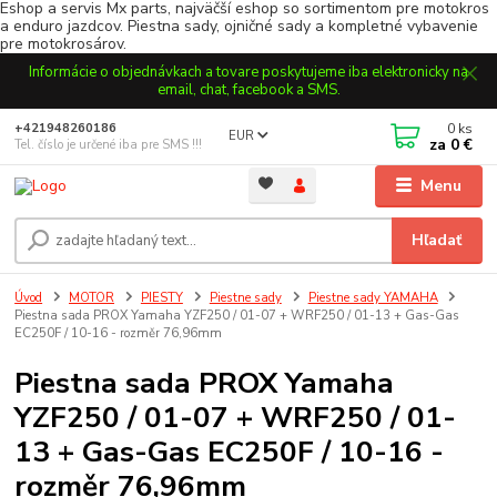
Eshop a servis Mx parts, najväčší eshop so sortimentom pre motokros
a enduro jazdcov. Piestna sady, ojničné sady a kompletné vybavenie
pre motokrosárov.
Informácie o objednávkach a tovare poskytujeme iba elektronicky na
email, chat, facebook a SMS.
0
ks
+421948260186
EUR
za
0 €
Tel. číslo je určené iba pre SMS !!!
Menu
Hľadať
Úvod
MOTOR
PIESTY
Piestne sady
Piestne sady YAMAHA
Piestna sada PROX Yamaha YZF250 / 01-07 + WRF250 / 01-13 + Gas-Gas
EC250F / 10-16 - rozměr 76,96mm
Piestna sada PROX Yamaha
YZF250 / 01-07 + WRF250 / 01-
13 + Gas-Gas EC250F / 10-16 -
rozměr 76,96mm