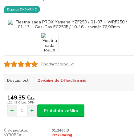
Doprava ZADARMO
Ohodnotiť produkt
Dostupnosť
Zvyčajne do 24 hodín u nás
149,35 €
/
ks
121,42 €
bez DPH
Pridať do košíka
Číslo produktu:
01.2406.B
VÝROBCA:
Prox Racing