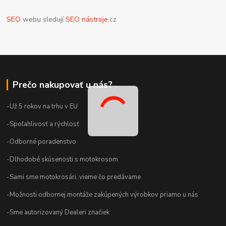
SEO
webu sledují
SEO nástroje
.cz
Prečo nakupovať u nás?
-Už 5 rokov na trhu v EU
-Spoľahlivosť a rýchlosť
-Odborné poradenstvo
-Dlhodobé skúsenosti s motokrosom
-Sami sme motokrosári, vieme čo predávame
-Možnosti odbornej montáže zakúpených výrobkov priamo u nás
-Sme autorizovaný Dealeri značiek