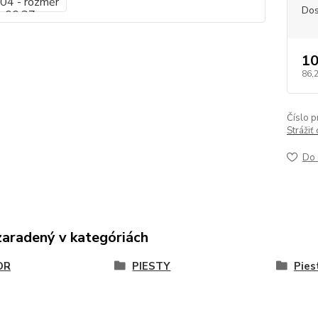
Dos
10
86,
Číslo p
Strážiť
Do 
zaradený v kategóriách
OR
PIESTY
Pies