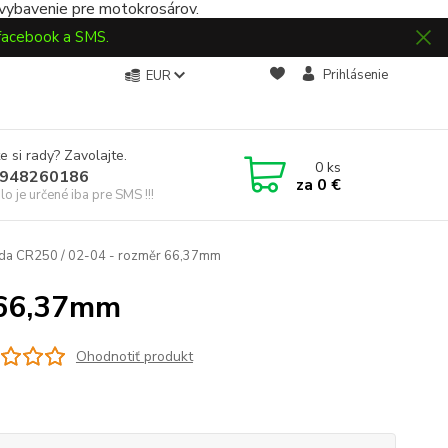
 vybavenie pre motokrosárov.
 facebook a SMS.
Prihlásenie
EUR
e si rady? Zavolajte.
0
ks
948260186
za
0 €
slo je určené iba pre SMS !!!
da CR250 / 02-04 - rozměr 66,37mm
 66,37mm
Ohodnotiť produkt