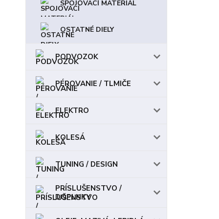
SPOJOVACÍ MATERIÁL
OSTATNÉ DIELY
PODVOZOK
PÉROVANIE / TLMIČE
ELEKTRO
KOLESÁ
TUNING / DESIGN
PRÍSLUŠENSTVO /
DOPLNKY