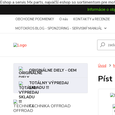
Eshop a servis Mx parts, najväčší eshop so sortimentom pre mot
Informácie o ob
OBCHODNE PODMIENKY
O nás
KONTAKTY a RECENZIE
MOTOKROS BLOG - SPONZORING - SERVISNÝ MANUÁL
Úvod
ORIGINÁLNE DIELY - OEM
Píst
TOTÁLNY VÝPREDAJ
SKLADU !!!
TECHNIKA OFFROAD