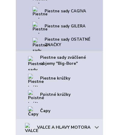
Piestne sady CAGIVA
Piestne sady GILERA
Piestne sady OSTATNÉ
ZNAČKY
Piestne sady zväčšené
objemy "Big-Bore"
Piestne krúžky
Poistné krúžky
Čapy
VALCE A HLAVY MOTORA