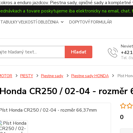
okros a enduro jazdcov. Piestna sady, ojničné sady a kompletné
jednávkach a tovare poskytujeme iba elektronicky na email, chat,
TABUĽKY VEĽKOSTÍ OBLEČENIA
DOPYTOVÝ FORMULÁR
Neviet
Hľadať
+421
Tel. čí
MOTOR
PIESTY
Piestne sady
Piestne sady HONDA
Píst Hon
 Honda CR250 / 02-04 - rozměr
0