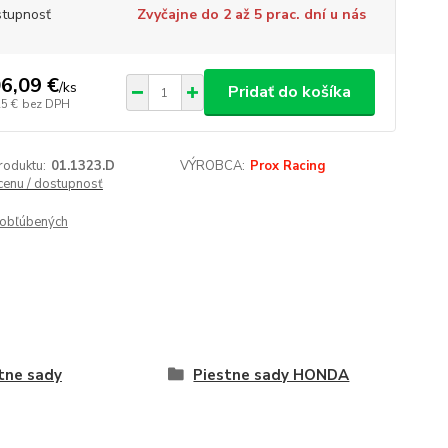
tupnosť
Zvyčajne do 2 až 5 prac. dní u nás
6,09 €
/
ks
Pridať do košíka
25 €
bez DPH
roduktu:
01.1323.D
VÝROBCA:
Prox Racing
 cenu / dostupnosť
obľúbených
tne sady
Piestne sady HONDA