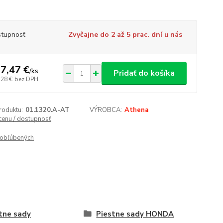
tupnosť
Zvyčajne do 2 až 5 prac. dní u nás
7,47 €
/
ks
Pridať do košíka
,28 €
bez DPH
roduktu:
01.1320.A-AT
VÝROBCA:
Athena
 cenu / dostupnosť
obľúbených
tne sady
Piestne sady HONDA