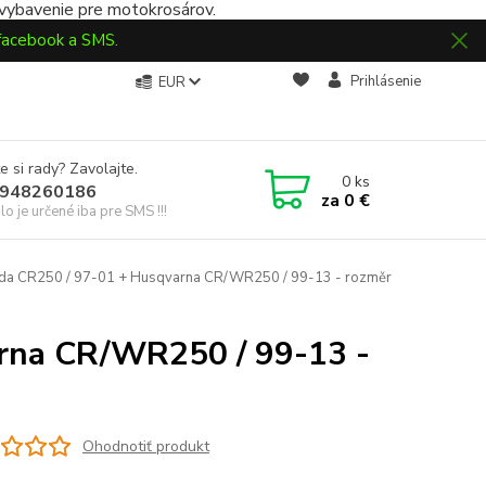
 vybavenie pre motokrosárov.
 facebook a SMS.
Prihlásenie
EUR
e si rady? Zavolajte.
0
ks
948260186
za
0 €
slo je určené iba pre SMS !!!
da CR250 / 97-01 + Husqvarna CR/WR250 / 99-13 - rozměr
rna CR/WR250 / 99-13 -
Ohodnotiť produkt