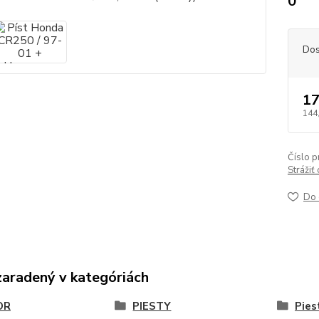
0
Dos
17
144
Číslo p
Strážiť
Do 
zaradený v kategóriách
OR
PIESTY
Pies