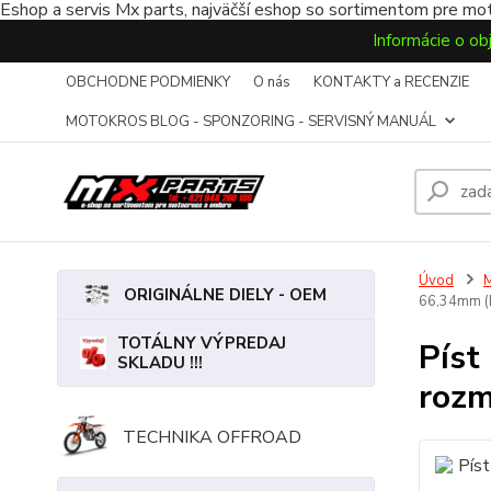
Eshop a servis Mx parts, najväčší eshop so sortimentom pre mot
Informácie o ob
OBCHODNE PODMIENKY
O nás
KONTAKTY a RECENZIE
MOTOKROS BLOG - SPONZORING - SERVISNÝ MANUÁL
Úvod
ORIGINÁLNE DIELY - OEM
66,34mm (
TOTÁLNY VÝPREDAJ
Píst
SKLADU !!!
rozm
TECHNIKA OFFROAD