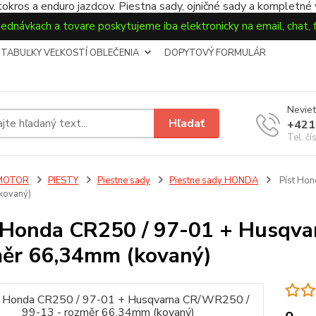
okros a enduro jazdcov. Piestna sady, ojničné sady a kompletné
jednávkach a tovare poskytujeme iba elektronicky na email, chat,
TABUĽKY VEĽKOSTÍ OBLEČENIA
DOPYTOVÝ FORMULÁR
Neviet
Hľadať
+421
Tel. čí
MOTOR
PIESTY
Piestne sady
Piestne sady HONDA
Píst Hon
kovaný)
 Honda CR250 / 97-01 + Husqva
ěr 66,34mm (kovaný)