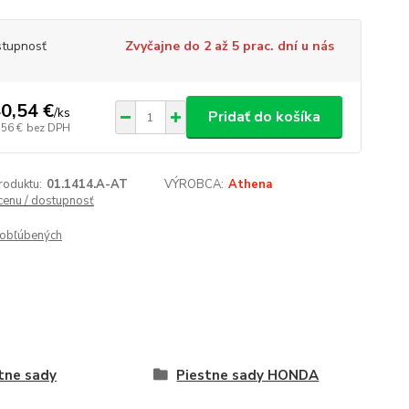
tupnosť
Zvyčajne do 2 až 5 prac. dní u nás
0,54 €
/
ks
Pridať do košíka
,56 €
bez DPH
roduktu:
01.1414.A-AT
VÝROBCA:
Athena
 cenu / dostupnosť
obľúbených
tne sady
Piestne sady HONDA