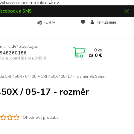
 vybavenie pre motokrosárov.
 facebook a SMS.
Prihlásenie
EUR
e si rady? Zavolajte.
0
ks
948260186
za
0 €
slo je určené iba pre SMS !!!
da CRF450R / 04-08 + CRF450X / 05-17 - rozměr 95,96mm
50X / 05-17 - rozměr
Ohodnotiť produkt