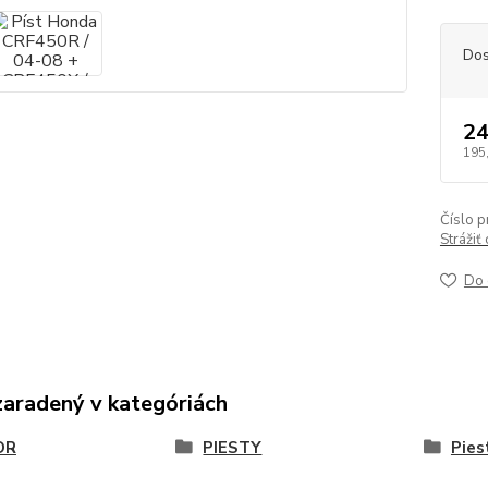
Dos
24
195
Číslo p
Strážiť
Do 
zaradený v kategóriách
OR
PIESTY
Pies