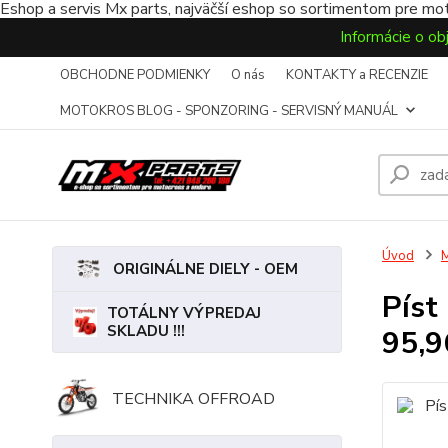
Eshop a servis Mx parts, najväčší eshop so sortimentom pre mot
Informácie o ob
OBCHODNE PODMIENKY
O nás
KONTAKTY a RECENZIE
MOTOKROS BLOG - SPONZORING - SERVISNÝ MANUÁL
Úvod
ORIGINÁLNE DIELY - OEM
Píst
TOTÁLNY VÝPREDAJ
SKLADU !!!
95,
TECHNIKA OFFROAD