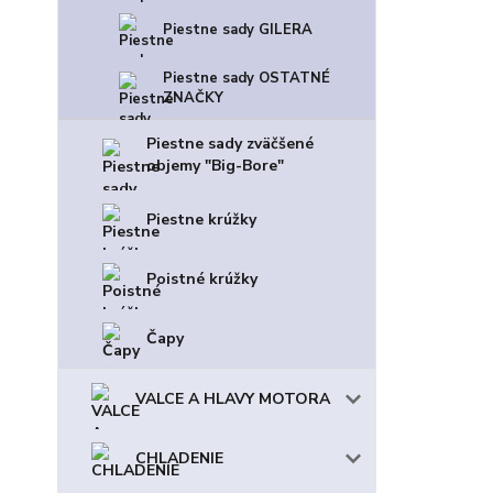
Piestne sady GILERA
Piestne sady OSTATNÉ
ZNAČKY
Piestne sady zväčšené
objemy "Big-Bore"
Piestne krúžky
Poistné krúžky
Čapy
VALCE A HLAVY MOTORA
CHLADENIE