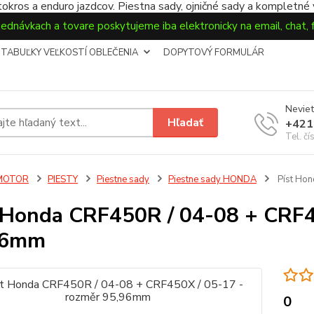
okros a enduro jazdcov. Piestna sady, ojničné sady a kompletné
jednávkach a tovare poskytujeme iba elektronicky na email, chat,
TABUĽKY VEĽKOSTÍ OBLEČENIA
DOPYTOVÝ FORMULÁR
Neviet
Hľadať
+421
Tel. čí
MOTOR
PIESTY
Piestne sady
Piestne sady HONDA
Píst Hon
 Honda CRF450R / 04-08 + CRF4
96mm
0