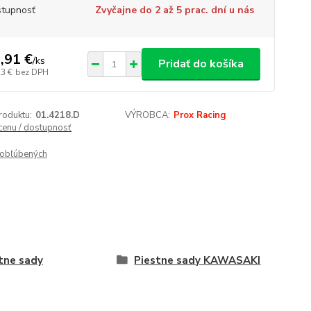
tupnosť
Zvyčajne do 2 až 5 prac. dní u nás
,91 €
/
ks
Pridať do košíka
23 €
bez DPH
roduktu:
01.4218.D
VÝROBCA:
Prox Racing
 cenu / dostupnosť
obľúbených
tne sady
Piestne sady KAWASAKI