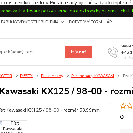
okros a enduro jazdcov. Piestna sady, ojničné sady a kompletné
jednávkach a tovare poskytujeme iba elektronicky na email, chat,
TABUĽKY VEĽKOSTÍ OBLEČENIA
DOPYTOVÝ FORMULÁR
Neviet
Hľadať
+421
Tel. čí
MOTOR
PIESTY
Piestne sady
Piestne sady KAWASAKI
Píst 
 Kawasaki KX125 / 98-00 - roz
0