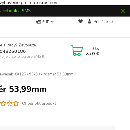
 vybavenie pre motokrosárov.
 facebook a SMS.
Prihlásenie
EUR
e si rady? Zavolajte.
0
ks
948260186
za
0 €
slo je určené iba pre SMS !!!
Kawasaki KX125 / 98-00 - rozměr 53,99mm
měr 53,99mm
Ohodnotiť produkt