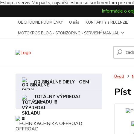
Eshop a servis Mx parts, najväčší eshop so sortimentom pre mot
Informácie o ob
OBCHODNE PODMIENKY
O nás
KONTAKTY a RECENZIE
MOTOKROS BLOG - SPONZORING - SERVISNÝ MANUÁL
Úvod
ORIGINÁLNE DIELY - OEM
Píst
TOTÁLNY VÝPREDAJ
SKLADU !!!
TECHNIKA OFFROAD