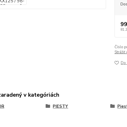
Dos
99
81,
Číslo p
Strážiť
Do 
zaradený v kategóriách
OR
PIESTY
Pies