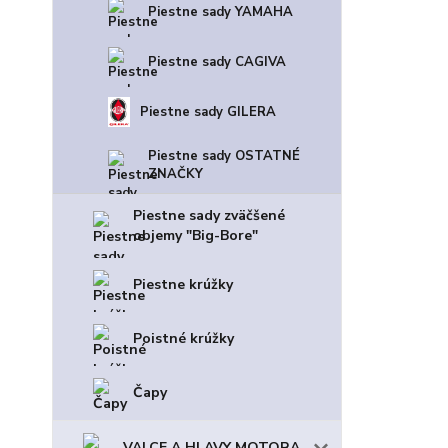
Piestne sady YAMAHA
Piestne sady CAGIVA
Piestne sady GILERA
Piestne sady OSTATNÉ
ZNAČKY
Piestne sady zväčšené
objemy "Big-Bore"
Piestne krúžky
Poistné krúžky
Čapy
VALCE A HLAVY MOTORA