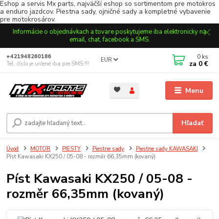
Eshop a servis Mx parts, najväčší eshop so sortimentom pre motokros
a enduro jazdcov. Piestna sady, ojničné sady a kompletné vybavenie
pre motokrosárov.
Informácie o objednávkach a tovare poskytujeme iba elektronicky na
email, chat, facebook a SMS.
0
ks
+421948260186
EUR
za
0 €
Tel. číslo je určené iba pre SMS !!!
Menu
Hľadať
Úvod
MOTOR
PIESTY
Piestne sady
Piestne sady KAWASAKI
Píst Kawasaki KX250 / 05-08 - rozměr 66,35mm (kovaný)
Píst Kawasaki KX250 / 05-08 -
rozměr 66,35mm (kovaný)