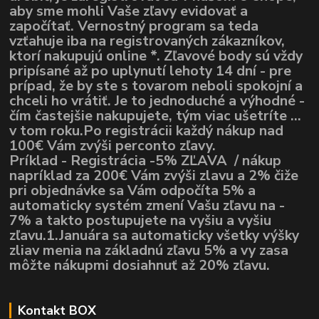
aby sme mohli Vaše zľavy evidovať a
započítať. Vernostný program sa teda
vzťahuje iba na registrovaných zákazníkov,
ktorí nakupujú online *. Zľavové body sú vždy
pripísané až po uplynutí lehoty 14 dní - pre
prípad, že by ste s tovarom neboli spokojní a
chceli ho vrátiť. Je to jednoduché a výhodné -
čím častejšie nakupujete, tým viac ušetríte ...
v tom roku.Po registrácii každý nákup nad
100€ Vám zvýši perconto zľavy.
Príklad - Registrácia -5% ZĽAVA / nákup
napríklad za 200€ Vám zvýši zlavu a 2% čiže
pri objednávke sa Vám odpočíta 5% a
automaticky systém zmení Vašu zľavu na -
7% a takto postupujete na vyšiu a vyšiu
zľavu.1.Januára sa automaticky všetky výšky
zliav menia na základnú zľavu 5% a vy zasa
môžte nákupmi dosiahnuť až 20% zľavu.
Kontakt BOX