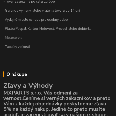
-Tovar zasielame po celej Európe
-Garancia výmeny, alebo vrátenia tovaru do 14 dní
-Výdajné miesto eshopu pre osobný odber
-Platba Paypal, Kartou, Hotovosť, Prevod, alebo dobierka
-Motoservis
-Tabuľky veľkostí
-
O nákupe
Zľavy a Výhody
MXPARTS s.r.o. Vás odmení za
vernosť.Ceníme si verných zákazníkov a preto
Vám z každej objednávky poskytneme zľavu
5% na každý nákup. Jediné čo preto musíte
urobiť, je zaregistrovať sa v našom e-shope,