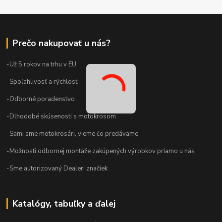
Prečo nakupovať u nás?
-Už 5 rokov na trhu v EU
-Spoľahlivosť a rýchlosť
-Odborné poradenstvo
-Dlhodobé skúsenosti s motokrosom
-Sami sme motokrosári, vieme čo predávame
-Možnosti odbornej montáže zakúpených výrobkov priamo u nás
-Sme autorizovaný Dealeri značiek
Katalógy, tabuľky a ďalej