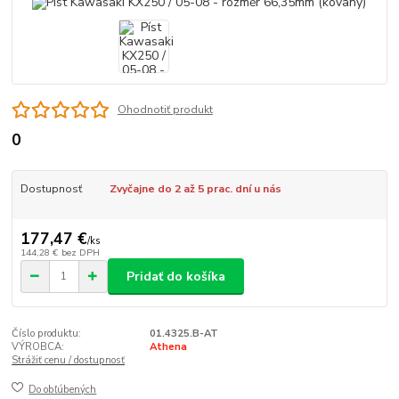
Ohodnotiť produkt
0
Dostupnosť
Zvyčajne do 2 až 5 prac. dní u nás
177,47 €
/
ks
144,28 €
bez DPH
Pridať do košíka
Číslo produktu:
01.4325.B-AT
VÝROBCA:
Athena
Strážiť cenu / dostupnosť
Do obľúbených