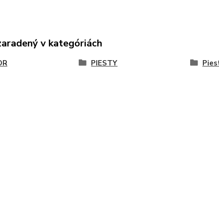
zaradený v kategóriách
OR
PIESTY
Pies