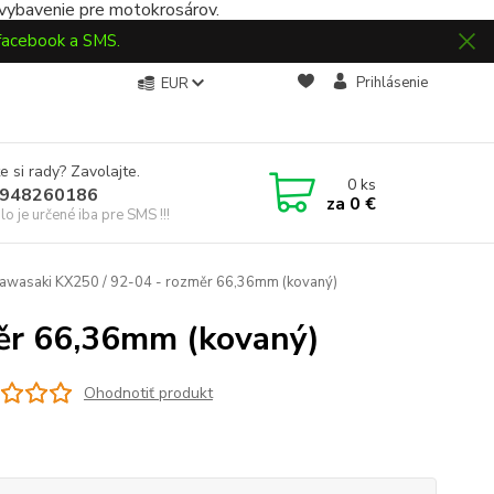
 vybavenie pre motokrosárov.
 facebook a SMS.
Prihlásenie
EUR
e si rady? Zavolajte.
0
ks
948260186
za
0 €
slo je určené iba pre SMS !!!
Kawasaki KX250 / 92-04 - rozměr 66,36mm (kovaný)
měr 66,36mm (kovaný)
Ohodnotiť produkt