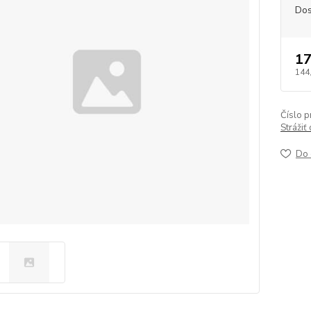
Dos
17
144
Číslo p
Strážiť
Do 