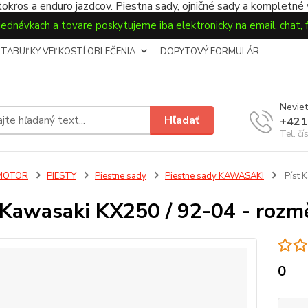
okros a enduro jazdcov. Piestna sady, ojničné sady a kompletné
jednávkach a tovare poskytujeme iba elektronicky na email, chat,
TABUĽKY VEĽKOSTÍ OBLEČENIA
DOPYTOVÝ FORMULÁR
Neviet
Hľadať
+421
Tel. čí
MOTOR
PIESTY
Piestne sady
Piestne sady KAWASAKI
Píst 
 Kawasaki KX250 / 92-04 - roz
0