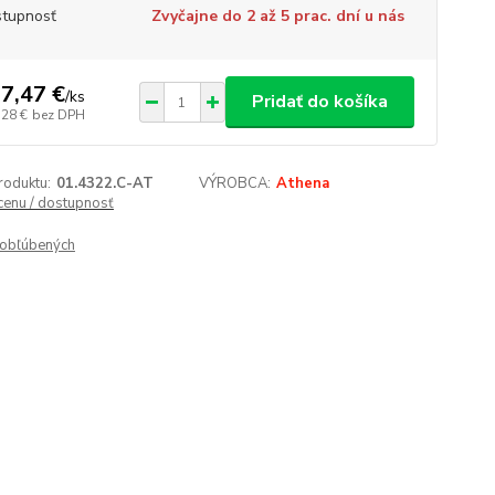
tupnosť
Zvyčajne do 2 až 5 prac. dní u nás
7,47 €
/
ks
Pridať do košíka
,28 €
bez DPH
roduktu:
01.4322.C-AT
VÝROBCA:
Athena
 cenu / dostupnosť
obľúbených