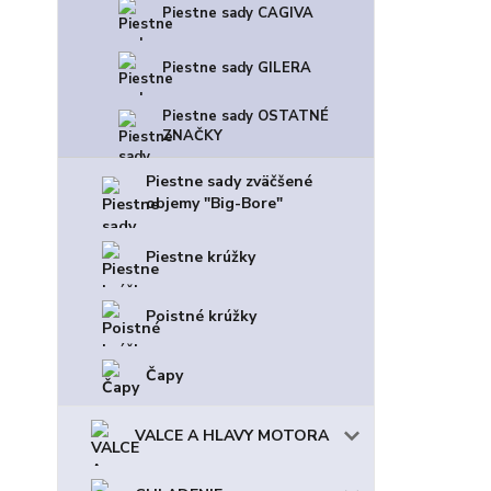
Piestne sady CAGIVA
Piestne sady GILERA
Piestne sady OSTATNÉ
ZNAČKY
Piestne sady zväčšené
objemy "Big-Bore"
Piestne krúžky
Poistné krúžky
Čapy
VALCE A HLAVY MOTORA