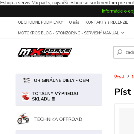
Eshop a servis Mx parts, najväčší eshop so sortimentom pre mot
Informácie o ob
OBCHODNE PODMIENKY
O nás
KONTAKTY a RECENZIE
MOTOKROS BLOG - SPONZORING - SERVISNÝ MANUÁL
Úvod
ORIGINÁLNE DIELY - OEM
Píst
TOTÁLNY VÝPREDAJ
SKLADU !!!
TECHNIKA OFFROAD