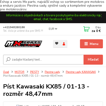
Eshop a servis Mx parts, najväčší eshop so sortimentom pre motokros
a enduro jazdcov. Piestna sady, ojničné sady a kompletné vybavenie
pre motokrosárov.
Informácie o objednávkach a tovare poskytujeme iba elektronicky na
email, chat, facebook a SMS.
0
ks
+421948260186
EUR
za
0 €
Tel. číslo je určené iba pre SMS !!!
Menu
Hľadať
Úvod
MOTOR
PIESTY
Piestne sady
Piestne sady KAWASAKI
Píst Kawasaki KX85 / 01-13 - rozměr 48,47mm
Píst Kawasaki KX85 / 01-13 -
rozměr 48,47mm