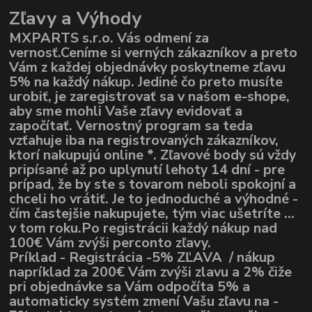
Zľavy a Výhody
MXPARTS s.r.o. Vás odmení za
vernosť.Ceníme si verných zákazníkov a preto
Vám z každej objednávky poskytneme zľavu
5% na každý nákup. Jediné čo preto musíte
urobiť, je zaregistrovať sa v našom e-shope,
aby sme mohli Vaše zľavy evidovať a
započítať. Vernostný program sa teda
vzťahuje iba na registrovaných zákazníkov,
ktorí nakupujú online *. Zľavové body sú vždy
pripísané až po uplynutí lehoty 14 dní - pre
prípad, že by ste s tovarom neboli spokojní a
chceli ho vrátiť. Je to jednoduché a výhodné -
čím častejšie nakupujete, tým viac ušetríte ...
v tom roku.Po registrácii každý nákup nad
100€ Vám zvýši perconto zľavy.
Príklad - Registrácia -5% ZĽAVA / nákup
napríklad za 200€ Vám zvýši zlavu a 2% čiže
pri objednávke sa Vám odpočíta 5% a
automaticky systém zmení Vašu zľavu na -