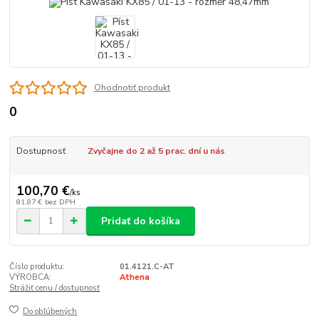
Ohodnotiť produkt
0
Dostupnosť
Zvyčajne do 2 až 5 prac. dní u nás
100,70 €
/
ks
81,87 €
bez DPH
Pridať do košíka
Číslo produktu:
01.4121.C-AT
VÝROBCA:
Athena
Strážiť cenu / dostupnosť
Do obľúbených