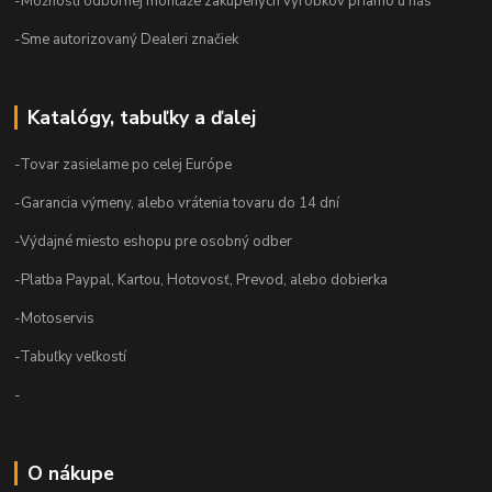
-Možnosti odbornej montáže zakúpených výrobkov priamo u nás
-Sme autorizovaný Dealeri značiek
Katalógy, tabuľky a ďalej
-Tovar zasielame po celej Európe
-Garancia výmeny, alebo vrátenia tovaru do 14 dní
-Výdajné miesto eshopu pre osobný odber
-Platba Paypal, Kartou, Hotovosť, Prevod, alebo dobierka
-Motoservis
-Tabuľky veľkostí
-
O nákupe