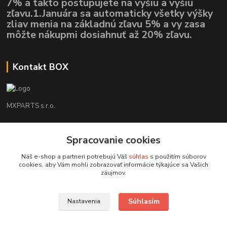
7% a takto postupujete na vyšiu a vyšiu
zľavu.1.Januára sa automaticky všetky výšky
zliav menia na základnú zľavu 5% a vy zasa
môžte nákupmi dosiahnuť až 20% zľavu.
Kontakt BOX
MXPARTS s.r.o.
Lukáš Mráz
Spracovanie cookies
+421948260186
Tel. číslo je určené iba pre SMS !!!
Náš e-shop a partneri potrebujú Váš
súhlas
s použitím súborov
cookies, aby Vám mohli zobrazovať informácie týkajúce sa Vašich
motokrossk@gmail.com
záujmov.
Súhlasím
Nastavenia