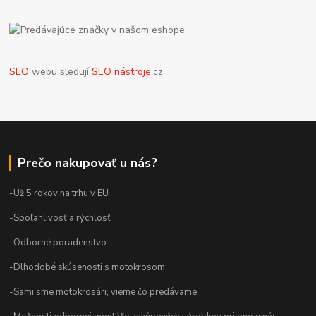
SEO
webu sledují
SEO nástroje
.cz
Prečo nakupovať u nás?
-Už 5 rokov na trhu v EU
-Spoľahlivosť a rýchlosť
-Odborné poradenstvo
-Dlhodobé skúsenosti s motokrosom
-Sami sme motokrosári, vieme čo predávame