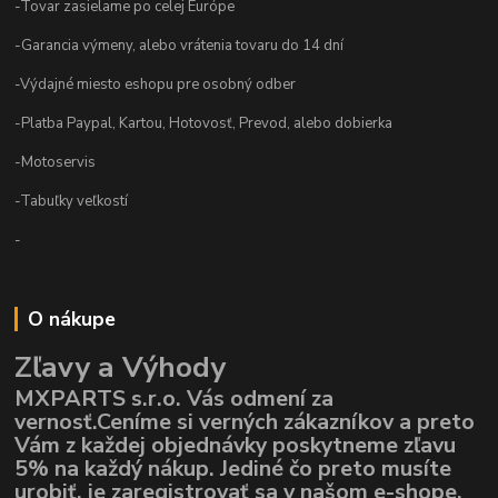
-Tovar zasielame po celej Európe
-Garancia výmeny, alebo vrátenia tovaru do 14 dní
-Výdajné miesto eshopu pre osobný odber
-Platba Paypal, Kartou, Hotovosť, Prevod, alebo dobierka
-Motoservis
-Tabuľky veľkostí
-
O nákupe
Zľavy a Výhody
MXPARTS s.r.o. Vás odmení za
vernosť.Ceníme si verných zákazníkov a preto
Vám z každej objednávky poskytneme zľavu
5% na každý nákup. Jediné čo preto musíte
urobiť, je zaregistrovať sa v našom e-shope,