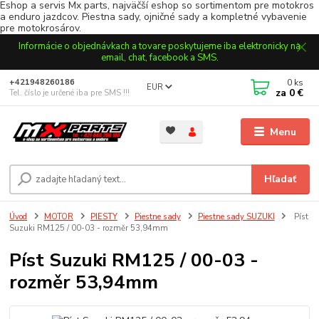
Eshop a servis Mx parts, najväčší eshop so sortimentom pre motokros
a enduro jazdcov. Piestna sady, ojničné sady a kompletné vybavenie
pre motokrosárov.
Informácie o objednávkach a tovare poskytujeme iba elektronicky na
email, chat, facebook a SMS.
0
ks
+421948260186
EUR
za
0 €
Tel. číslo je určené iba pre SMS !!!
Menu
Hľadať
Úvod
MOTOR
PIESTY
Piestne sady
Piestne sady SUZUKI
Píst
Suzuki RM125 / 00-03 - rozměr 53,94mm
Píst Suzuki RM125 / 00-03 -
rozměr 53,94mm