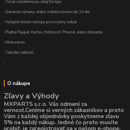
-Tovar zasielame po celej Európe
-Garancia výmeny, alebo vrátenia tovaru do 14 dní
-Výdajné miesto eshopu pre osobný odber
-Platba Paypal, Kartou, Hotovosť, Prevod, alebo dobierka
-Motoservis
-Tabuľky veľkostí
-
O nákupe
Zľavy a Výhody
MXPARTS s.r.o. Vás odmení za
vernosť.Ceníme si verných zákazníkov a preto
Vám z každej objednávky poskytneme zľavu
5% na každý nákup. Jediné čo preto musíte
urobiť, je zaregistrovať sa v našom e-shope,