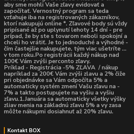
aby sme mohli Vaše zľavy evidovať a
započítať. Vernostný program sa teda
vzťahuje iba na registrovaných zákazníkov,
ktorí nakupujú online *. Zľavové body sú vždy
pripísané až po uplynutí lehoty 14 dní - pre
prípad, že by ste s tovarom neboli spokojní a
chceli ho vrátiť. Je to jednoduché a výhodné -
čím častejšie nakupujete, tým viac ušetríte ...
v tom roku.Po registrácii každý nákup nad
100€ Vám zvýši perconto zľavy.
Príklad - Registrácia -5% ZĽAVA / nákup
napríklad za 200€ Vám zvýši zlavu a 2% čiže
pri objednávke sa Vám odpočíta 5% a
automaticky systém zmení Vašu zľavu na -
7% a takto postupujete na vyšiu a vyšiu
zľavu.1.Januára sa automaticky všetky výšky
zliav menia na základnú zľavu 5% a vy zasa
môžte nákupmi dosiahnuť až 20% zľavu.
Kontakt BOX