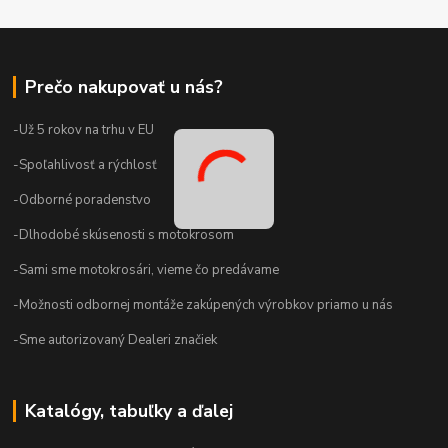
Prečo nakupovať u nás?
-Už 5 rokov na trhu v EU
-Spoľahlivosť a rýchlosť
-Odborné poradenstvo
-Dlhodobé skúsenosti s motokrosom
-Sami sme motokrosári, vieme čo predávame
-Možnosti odbornej montáže zakúpených výrobkov priamo u nás
-Sme autorizovaný Dealeri značiek
Katalógy, tabuľky a ďalej