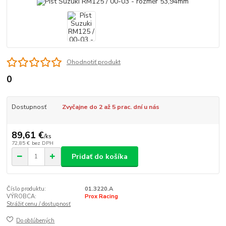
Ohodnotiť produkt
0
Dostupnosť
Zvyčajne do 2 až 5 prac. dní u nás
89,61 €
/
ks
72,85 €
bez DPH
Pridať do košíka
Číslo produktu:
01.3220.A
VÝROBCA:
Prox Racing
Strážiť cenu / dostupnosť
Do obľúbených