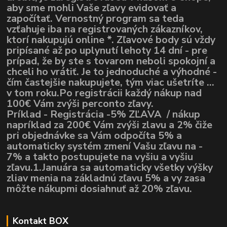
aby sme mohli Vaše zľavy evidovať a
započítať. Vernostný program sa teda
vzťahuje iba na registrovaných zákazníkov,
ktorí nakupujú online *. Zľavové body sú vždy
pripísané až po uplynutí lehoty 14 dní - pre
prípad, že by ste s tovarom neboli spokojní a
chceli ho vrátiť. Je to jednoduché a výhodné -
čím častejšie nakupujete, tým viac ušetríte ...
v tom roku.Po registrácii každý nákup nad
100€ Vám zvýši perconto zľavy.
Príklad - Registrácia -5% ZĽAVA / nákup
napríklad za 200€ Vám zvýši zlavu a 2% čiže
pri objednávke sa Vám odpočíta 5% a
automaticky systém zmení Vašu zľavu na -
7% a takto postupujete na vyšiu a vyšiu
zľavu.1.Januára sa automaticky všetky výšky
zliav menia na základnú zľavu 5% a vy zasa
môžte nákupmi dosiahnuť až 20% zľavu.
Kontakt BOX