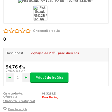
Ohodnotiť produkt
0
Dostupnosť
Zvyčajne do 2 až 5 prac. dní u nás
94,76 €
/
ks
77,04 €
bez DPH
Pridať do košíka
Číslo produktu:
01.3214.D
VÝROBCA:
Prox Racing
Strážiť cenu / dostupnosť
Do obľúbených