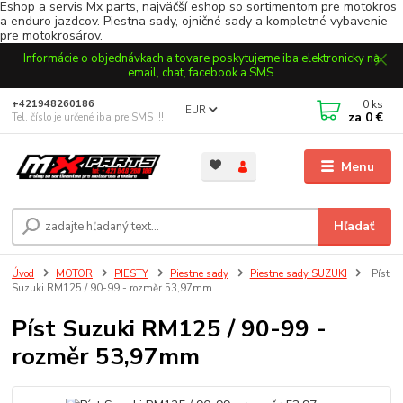
Eshop a servis Mx parts, najväčší eshop so sortimentom pre motokros
a enduro jazdcov. Piestna sady, ojničné sady a kompletné vybavenie
pre motokrosárov.
Informácie o objednávkach a tovare poskytujeme iba elektronicky na
email, chat, facebook a SMS.
0
ks
+421948260186
EUR
za
0 €
Tel. číslo je určené iba pre SMS !!!
Menu
Hľadať
Úvod
MOTOR
PIESTY
Piestne sady
Piestne sady SUZUKI
Píst
Suzuki RM125 / 90-99 - rozměr 53,97mm
Píst Suzuki RM125 / 90-99 -
rozměr 53,97mm