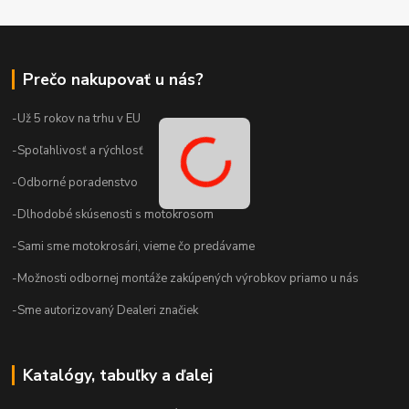
Prečo nakupovať u nás?
-Už 5 rokov na trhu v EU
-Spoľahlivosť a rýchlosť
-Odborné poradenstvo
-Dlhodobé skúsenosti s motokrosom
-Sami sme motokrosári, vieme čo predávame
-Možnosti odbornej montáže zakúpených výrobkov priamo u nás
-Sme autorizovaný Dealeri značiek
Katalógy, tabuľky a ďalej