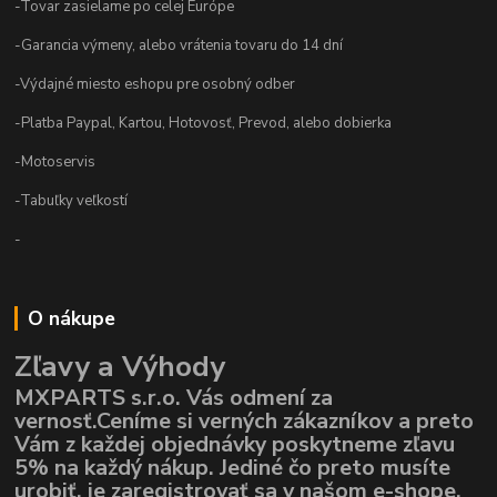
-Tovar zasielame po celej Európe
-Garancia výmeny, alebo vrátenia tovaru do 14 dní
-Výdajné miesto eshopu pre osobný odber
-Platba Paypal, Kartou, Hotovosť, Prevod, alebo dobierka
-Motoservis
-Tabuľky veľkostí
-
O nákupe
Zľavy a Výhody
MXPARTS s.r.o. Vás odmení za
vernosť.Ceníme si verných zákazníkov a preto
Vám z každej objednávky poskytneme zľavu
5% na každý nákup. Jediné čo preto musíte
urobiť, je zaregistrovať sa v našom e-shope,