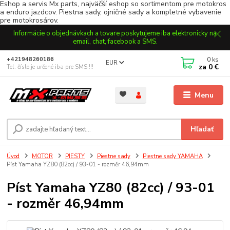
Eshop a servis Mx parts, najväčší eshop so sortimentom pre motokros
a enduro jazdcov. Piestna sady, ojničné sady a kompletné vybavenie
pre motokrosárov.
Informácie o objednávkach a tovare poskytujeme iba elektronicky na
email, chat, facebook a SMS.
0
ks
+421948260186
EUR
za
0 €
Tel. číslo je určené iba pre SMS !!!
Menu
Hľadať
Úvod
MOTOR
PIESTY
Piestne sady
Piestne sady YAMAHA
Píst Yamaha YZ80 (82cc) / 93-01 - rozměr 46,94mm
Píst Yamaha YZ80 (82cc) / 93-01
- rozměr 46,94mm