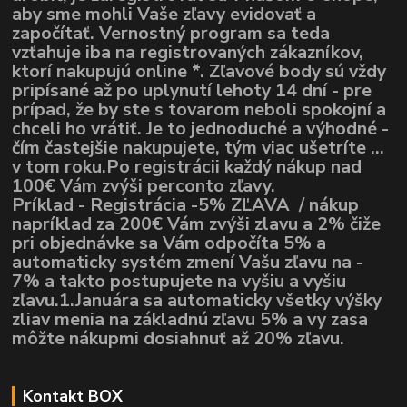
aby sme mohli Vaše zľavy evidovať a
započítať. Vernostný program sa teda
vzťahuje iba na registrovaných zákazníkov,
ktorí nakupujú online *. Zľavové body sú vždy
pripísané až po uplynutí lehoty 14 dní - pre
prípad, že by ste s tovarom neboli spokojní a
chceli ho vrátiť. Je to jednoduché a výhodné -
čím častejšie nakupujete, tým viac ušetríte ...
v tom roku.Po registrácii každý nákup nad
100€ Vám zvýši perconto zľavy.
Príklad - Registrácia -5% ZĽAVA / nákup
napríklad za 200€ Vám zvýši zlavu a 2% čiže
pri objednávke sa Vám odpočíta 5% a
automaticky systém zmení Vašu zľavu na -
7% a takto postupujete na vyšiu a vyšiu
zľavu.1.Januára sa automaticky všetky výšky
zliav menia na základnú zľavu 5% a vy zasa
môžte nákupmi dosiahnuť až 20% zľavu.
Kontakt BOX