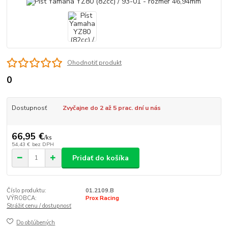
Ohodnotiť produkt
0
Dostupnosť
Zvyčajne do 2 až 5 prac. dní u nás
66,95 €
/
ks
54,43 €
bez DPH
Pridať do košíka
Číslo produktu:
01.2109.B
VÝROBCA:
Prox Racing
Strážiť cenu / dostupnosť
Do obľúbených