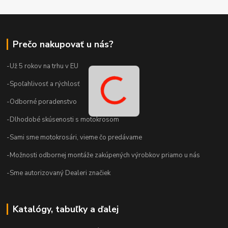
Prečo nakupovať u nás?
-Už 5 rokov na trhu v EU
-Spoľahlivosť a rýchlosť
-Odborné poradenstvo
-Dlhodobé skúsenosti s motokrosom
-Sami sme motokrosári, vieme čo predávame
-Možnosti odbornej montáže zakúpených výrobkov priamo u nás
-Sme autorizovaný Dealeri značiek
Katalógy, tabuľky a ďalej