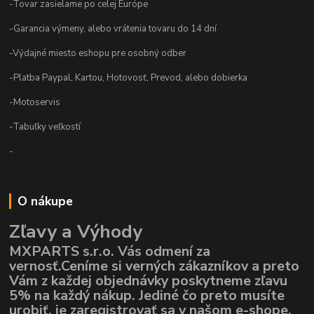
-Tovar zasielame po celej Európe
-Garancia výmeny, alebo vrátenia tovaru do 14 dní
-Výdajné miesto eshopu pre osobný odber
-Platba Paypal, Kartou, Hotovosť, Prevod, alebo dobierka
-Motoservis
-Tabuľky veľkostí
-
O nákupe
Zľavy a Výhody
MXPARTS s.r.o. Vás odmení za
vernosť.Ceníme si verných zákazníkov a preto
Vám z každej objednávky poskytneme zľavu
5% na každý nákup. Jediné čo preto musíte
urobiť, je zaregistrovať sa v našom e-shope,