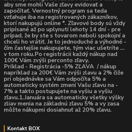
aby sme mohli Vaše zľavy evidovať a
započítať. Vernostný program sa teda
vzťahuje iba na registrovaných zákazníkov,
ktorí nakupujú online *. Zľavové body sú vždy
pripísané až po uplynutí lehoty 14 dní - pre
prípad, že by ste s tovarom neboli spokojní a
chceli ho vrátiť. Je to jednoduché a výhodné -
čím častejšie nakupujete, tým viac ušetríte ...
v tom roku.Po registrácii každý nákup nad
100€ Vám zvýši perconto zľavy.
Príklad - Registrácia -5% ZĽAVA / nákup
napríklad za 200€ Vám zvýši zlavu a 2% čiže
pri objednávke sa Vám odpočíta 5% a
automaticky systém zmení Vašu zľavu na -
7% a takto postupujete na vyšiu a vyšiu
zľavu.1.Januára sa automaticky všetky výšky
zliav menia na základnú zľavu 5% a vy zasa
môžte nákupmi dosiahnuť až 20% zľavu.
Kontakt BOX