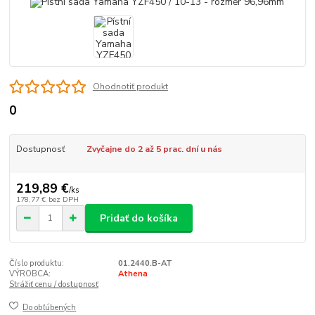
Ohodnotiť produkt
0
Dostupnosť
Zvyčajne do 2 až 5 prac. dní u nás
219,89 €
/
ks
178,77 €
bez DPH
Pridať do košíka
Číslo produktu:
01.2440.B-AT
VÝROBCA:
Athena
Strážiť cenu / dostupnosť
Do obľúbených