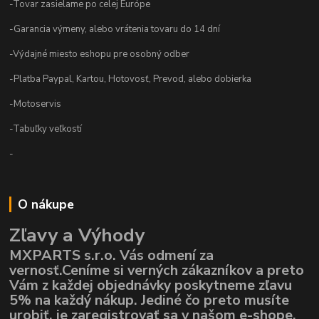
-Tovar zasielame po celej Európe
-Garancia výmeny, alebo vrátenia tovaru do 14 dní
-Výdajné miesto eshopu pre osobný odber
-Platba Paypal, Kartou, Hotovosť, Prevod, alebo dobierka
-Motoservis
-Tabuľky veľkostí
-
O nákupe
Zľavy a Výhody
MXPARTS s.r.o. Vás odmení za
vernosť.Ceníme si verných zákazníkov a preto
Vám z každej objednávky poskytneme zľavu
5% na každý nákup. Jediné čo preto musíte
urobiť, je zaregistrovať sa v našom e-shope,