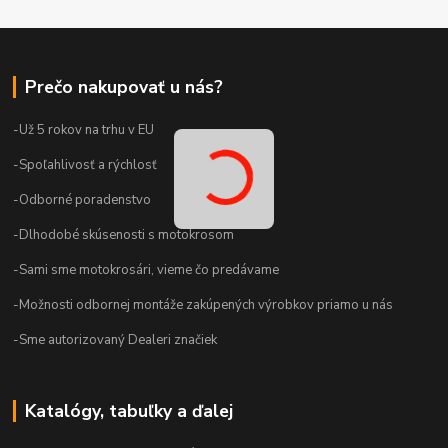
Prečo nakupovať u nás?
-Už 5 rokov na trhu v EU
-Spoľahlivosť a rýchlosť
-Odborné poradenstvo
-Dlhodobé skúsenosti s motokrosom
-Sami sme motokrosári, vieme čo predávame
-Možnosti odbornej montáže zakúpených výrobkov priamo u nás
-Sme autorizovaný Dealeri značiek
Katalógy, tabuľky a ďalej