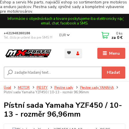
Eshop a servis Mx parts, najväčší eshop so sortimentom pre motokros
a enduro jazdcov. Piestna sady, ojničné sady a kompletné vybavenie
pre motokrosárov.
Informácie o objednávkach a tovare poskytujeme iba elektronicky na
email, chat, facebook a SMS.
0
ks
+421948260186
EUR
za
0 €
Tel. číslo je určené iba pre SMS !!!
Menu
Hľadať
Úvod
MOTOR
PIESTY
Piestne sady
Piestne sady YAMAHA
Pístní sada Yamaha YZF450 / 10-13 - rozměr 96,96mm
Pístní sada Yamaha YZF450 / 10-
13 - rozměr 96,96mm