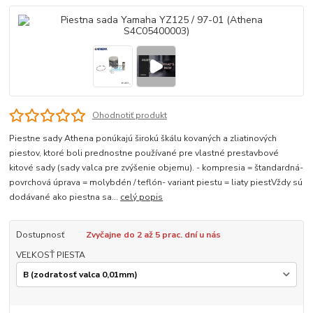
Ohodnotiť produkt
Piestne sady Athena ponúkajú širokú škálu kovaných a zliatinových
piestov, ktoré boli prednostne používané pre vlastné prestavbové
kitové sady (sady valca pre zvýšenie objemu). - kompresia = štandardná-
povrchová úprava = molybdén / teflón- variant piestu = liaty piestVždy sú
dodávané ako piestna sa...
celý popis
Dostupnosť
Zvyčajne do 2 až 5 prac. dní u nás
VEĽKOSŤ PIESTA