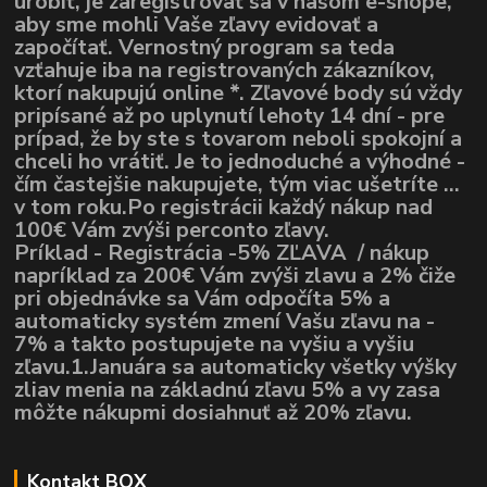
urobiť, je zaregistrovať sa v našom e-shope,
aby sme mohli Vaše zľavy evidovať a
započítať. Vernostný program sa teda
vzťahuje iba na registrovaných zákazníkov,
ktorí nakupujú online *. Zľavové body sú vždy
pripísané až po uplynutí lehoty 14 dní - pre
prípad, že by ste s tovarom neboli spokojní a
chceli ho vrátiť. Je to jednoduché a výhodné -
čím častejšie nakupujete, tým viac ušetríte ...
v tom roku.Po registrácii každý nákup nad
100€ Vám zvýši perconto zľavy.
Príklad - Registrácia -5% ZĽAVA / nákup
napríklad za 200€ Vám zvýši zlavu a 2% čiže
pri objednávke sa Vám odpočíta 5% a
automaticky systém zmení Vašu zľavu na -
7% a takto postupujete na vyšiu a vyšiu
zľavu.1.Januára sa automaticky všetky výšky
zliav menia na základnú zľavu 5% a vy zasa
môžte nákupmi dosiahnuť až 20% zľavu.
Kontakt BOX