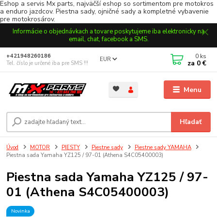
Eshop a servis Mx parts, najväčší eshop so sortimentom pre motokros
a enduro jazdcov. Piestna sady, ojničné sady a kompletné vybavenie
pre motokrosárov.
Informácie o objednávkach a tovare poskytujeme iba elektronicky na
email, chat, facebook a SMS.
0
ks
+421948260186
EUR
za
0 €
Tel. číslo je určené iba pre SMS !!!
Menu
Hľadať
Úvod
MOTOR
PIESTY
Piestne sady
Piestne sady YAMAHA
Piestna sada Yamaha YZ125 / 97-01 (Athena S4C05400003)
Piestna sada Yamaha YZ125 / 97-
01 (Athena S4C05400003)
Novinka