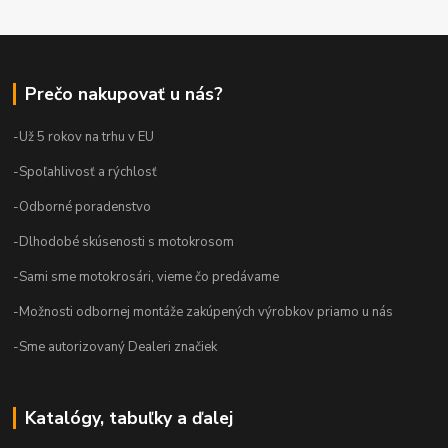
Prečo nakupovať u nás?
-Už 5 rokov na trhu v EU
-Spoľahlivosť a rýchlosť
-Odborné poradenstvo
-Dlhodobé skúsenosti s motokrosom
-Sami sme motokrosári, vieme čo predávame
-Možnosti odbornej montáže zakúpených výrobkov priamo u nás
-Sme autorizovaný Dealeri značiek
Katalógy, tabuľky a ďalej