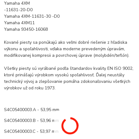
Yamaha 4XM
-11631-20-D0
Yamaha 4XM-11631-30 -D0
Yamaha 4XM11
Yamaha 93450-16068
Kované piesty sa ponúkajú ako veľmi dobré riešenie z hľadiska
výkonu a spoľahlivosti, vďaka moderne prevedeným úpravám,
modifikovanej kompresii a povrchovej úprave (molybdén/teflón).
Všetky piesty sú vyrábané podľa štandardov kvality EN ISO 9002,
ktoré prinášajú výrobkom vysokú spoľahlivosť. Ďalej neustály
technický vývoj a zlepšovanie pomáha zdokonaľovaniu všetkých
výrobkov už od roku 1973.
S4C05400003.A - 53,95 mm
S4C05400003.B - 53,96 mm
S4C05400003.C - 53,97 mm