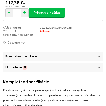
117,38 €
/
ks
95,43 €
bez DPH
Pridať do košíka
Číslo produktu:
01.2217/S4C05400003B
VÝROBCA:
Athena
Strážiť cenu / dostupnosť
Do obľúbených
Kompletné špecifikácie
Hodnotenie
0
Kompletné špecifikácie
Piestne sady Athena ponúkajú širokú škálu kovaných a
zliatinových piestov, ktoré boli prednostne používané pre vlastné
prestavbové kitové sady (sady valca pre zvýšenie objemu).
- kompresia = štandardná