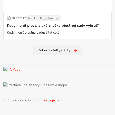
18
.
07
.
2017
Motokros Blog a Novinky
Kedy meniť piest, a akú značku piestnej sady vybrať?
Kedy meniť piestnu sadu?
čítať celé
Zobraziť všetky články
SEO
webu sledují
SEO nástroje
.cz