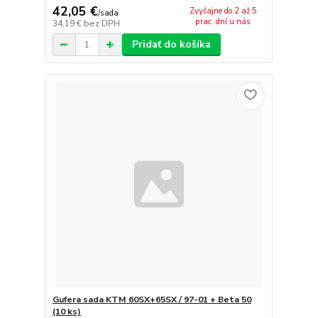
42,05 €
Zvyčajne do 2 až 5
/
sada
prac. dní u nás
34,19 €
bez DPH
Pridať do košíka
Gufera sada KTM 60SX+65SX / 97-01 + Beta 50
(10 ks)