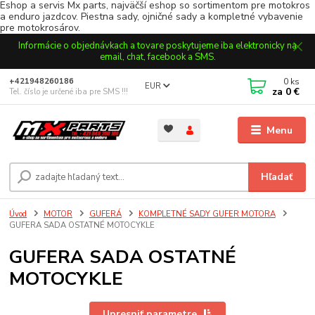
Eshop a servis Mx parts, najväčší eshop so sortimentom pre motokros
a enduro jazdcov. Piestna sady, ojničné sady a kompletné vybavenie
pre motokrosárov.
Informácie o objednávkach a tovare poskytujeme iba elektronicky na
email, chat, facebook a SMS.
0
ks
+421948260186
EUR
za
0 €
Tel. číslo je určené iba pre SMS !!!
Menu
Hľadať
Úvod
MOTOR
GUFERÁ
KOMPLETNÉ SADY GUFER MOTORA
GUFERA SADA OSTATNÉ MOTOCYKLE
GUFERA SADA OSTATNÉ
MOTOCYKLE
Upresniť parametre