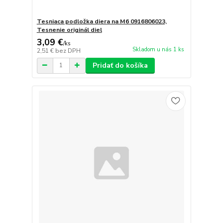
Tesniaca podložka diera na M6 0916806023,
Tesnenie originál diel
3,09 €
/
ks
Skladom u nás 1 ks
2,51 €
bez DPH
Pridať do košíka