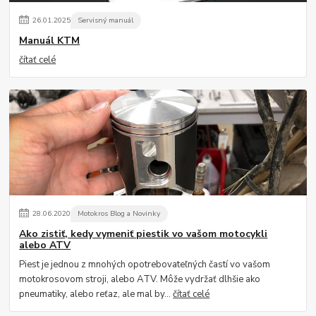
26
.
01
.
2025
Servisný manuál
Manuál KTM
čítať celé
28
.
06
.
2020
Motokros Blog a Novinky
Ako zistiť, kedy vymeniť piestik vo vašom motocykli
alebo ATV
Piest je jednou z mnohých opotrebovateľných častí vo vašom
motokrosovom stroji, alebo ATV. Môže vydržať dlhšie ako
pneumatiky, alebo reťaz, ale mal by...
čítať celé