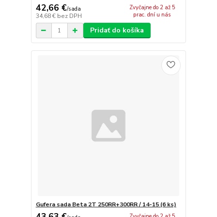
42,66 €
Zvyčajne do 2 až 5
/
sada
prac. dní u nás
34,68 €
bez DPH
Pridať do košíka
Gufera sada Beta 2T 250RR+300RR / 14-15 (6 ks)
43,63 €
Zvyčajne do 2 až 5