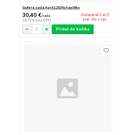
Gufera sada April125/Rotax(8ks
30,40 €
Zvyčajne do 2 až 5
/
sada
prac. dní u nás
24,72 €
bez DPH
Pridať do košíka