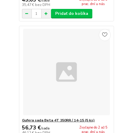
/
sada
prac. dní u nás
35,47 €
bez DPH
Pridať do košíka
Gufera sada Beta 4T 350RR / 14-15 (5 ks)
56,73 €
Zvyčajne do 2 až 5
/
sada
prac. dní u nás
46,12 €
bez DPH