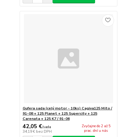
Gufera sada (celý motor - 10ks) Cagiva125 Mito /
91-08 + 125 Planet + 125 Supercity + 125
Carenata + 125 K7 / 91-06
42,05 €
Zvyčajne do 2 až 5
/
sada
prac. dní u nás
34,19 €
bez DPH