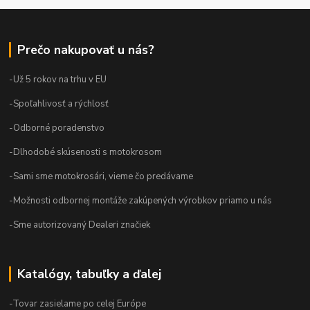
Prečo nakupovať u nás?
-Už 5 rokov na trhu v EU
-Spoľahlivosť a rýchlosť
-Odborné poradenstvo
-Dlhodobé skúsenosti s motokrosom
-Sami sme motokrosári, vieme čo predávame
-Možnosti odbornej montáže zakúpených výrobkov priamo u nás
-Sme autorizovaný Dealeri značiek
Katalógy, tabuľky a ďalej
-Tovar zasielame po celej Európe