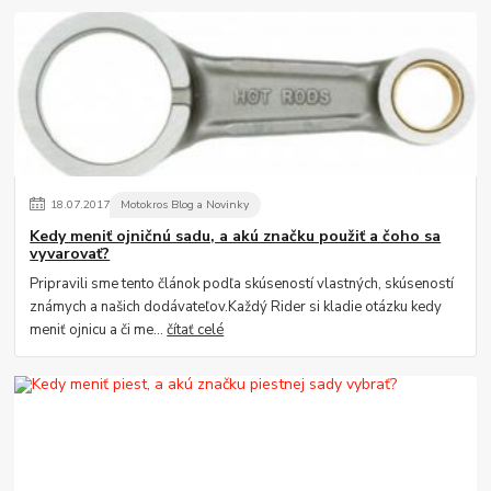
18
.
07
.
2017
Motokros Blog a Novinky
Kedy meniť ojničnú sadu, a akú značku použiť a čoho sa
vyvarovať?
Pripravili sme tento článok podľa skúseností vlastných, skúseností
známych a našich dodávateľov.Každý Rider si kladie otázku kedy
meniť ojnicu a či me...
čítať celé