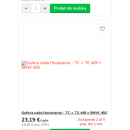
Pridať do košíka
Gufera sada Husqvarna - TC + TE 449 + BMW 450
23,19 €
Zvyčajne do 2 až 5
/
sada
prac. dní u nás
18,85 €
bez DPH