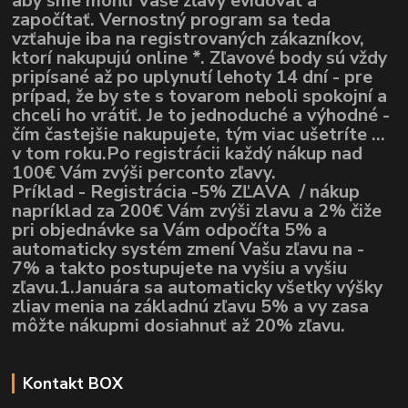
aby sme mohli Vaše zľavy evidovať a
započítať. Vernostný program sa teda
vzťahuje iba na registrovaných zákazníkov,
ktorí nakupujú online *. Zľavové body sú vždy
pripísané až po uplynutí lehoty 14 dní - pre
prípad, že by ste s tovarom neboli spokojní a
chceli ho vrátiť. Je to jednoduché a výhodné -
čím častejšie nakupujete, tým viac ušetríte ...
v tom roku.Po registrácii každý nákup nad
100€ Vám zvýši perconto zľavy.
Príklad - Registrácia -5% ZĽAVA / nákup
napríklad za 200€ Vám zvýši zlavu a 2% čiže
pri objednávke sa Vám odpočíta 5% a
automaticky systém zmení Vašu zľavu na -
7% a takto postupujete na vyšiu a vyšiu
zľavu.1.Januára sa automaticky všetky výšky
zliav menia na základnú zľavu 5% a vy zasa
môžte nákupmi dosiahnuť až 20% zľavu.
Kontakt BOX