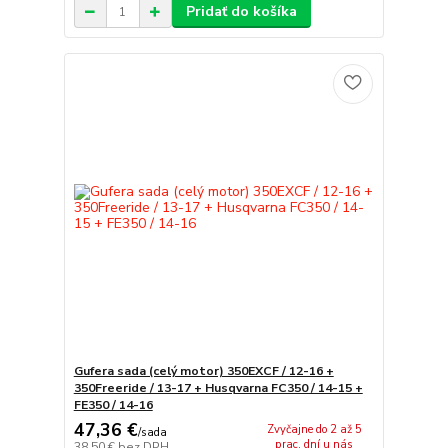
Pridať do košíka
Gufera sada (celý motor) 350EXCF / 12-16 +
350Freeride / 13-17 + Husqvarna FC350 / 14-15 +
FE350 / 14-16
47,36 €
Zvyčajne do 2 až 5
/
sada
prac. dní u nás
38,50 €
bez DPH