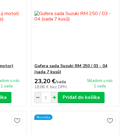
 motor)
Gufera sada Suzuki RM 250 / 03 - 04
(sada 7 kusů)
23,20 €
adom u nás
Skladom u nás
/
sada
1 sada
1 sada
18,86 €
bez DPH
íka
Pridať do košíka
Novinka