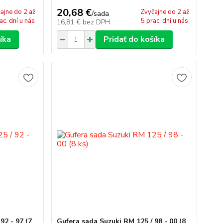
20,68 €
ajne do 2 až
Zvyčajne do 2 až
/
sada
ac. dní u nás
5 prac. dní u nás
16,81 €
bez DPH
íka
Pridať do košíka
92 - 97 (7
Gufera sada Suzuki RM 125 / 98 - 00 (8