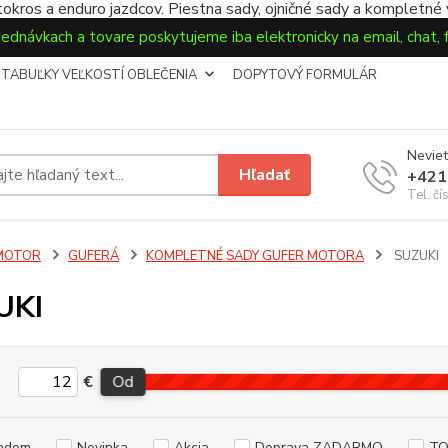
okros a enduro jazdcov. Piestna sady, ojničné sady a kompletné
jednávkach a tovare poskytujeme iba elektronicky na email, chat,
TABUĽKY VEĽKOSTÍ OBLEČENIA
DOPYTOVÝ FORMULÁR
Neviet
Hľadať
+421
Tel. čí
MOTOR
GUFERÁ
KOMPLETNÉ SADY GUFER MOTORA
SUZUKI
UKI
€
Od
adom
Novinka
Akcia
Doprava ZADARMO
TO