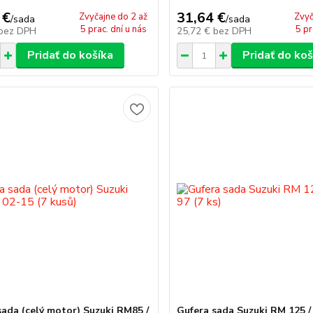
 €
31,64 €
Zvyčajne do 2 až
Zvyč
/
sada
/
sada
5 prac. dní u nás
5 pr
bez DPH
25,72 €
bez DPH
Pridať do košíka
Pridať do koš
sada (celý motor) Suzuki RM85 /
Gufera sada Suzuki RM 125 / 