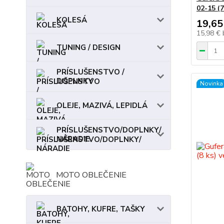
02-15 (7
KOLESÁ
19,65
15,98 €
TUNING / DESIGN
PRÍSLUŠENSTVO /
DOPLNKY
Novinka
OLEJE, MAZIVÁ, LEPIDLÁ
PRÍSLUŠENSTVO/DOPLNKY/
NÁRADIE
MOTO OBLEČENIE
BATOHY, KUFRE, TAŠKY