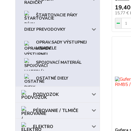
19,40
15,77 €
ŠTARTOVACIE PÁKY
DIELY PREVODOVKY
OPRAV.SADY VÝSTUPNEJ
HRIADELE
SPOJOVACÍ MATERIÁL
OSTATNÉ DIELY
PODVOZOK
PÉROVANIE / TLMIČE
ELEKTRO
Gufera 