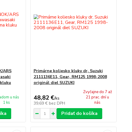
OK/ARS
Primárne koliesko kluky dr, Suzuki
asaki
2111136E11, Gear, RM125 1998-2008
kluku
originál diel SUZUKI
Zvyčajne do 7 až
48,82 €
adom u nás
21 prac. dní u
/
ks
1 ks
nás
39,69 €
bez DPH
íka
Pridať do košíka