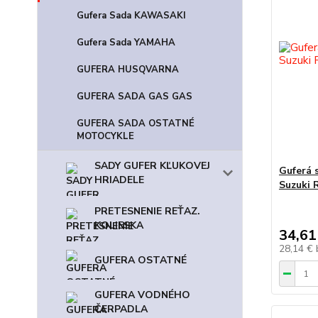
Gufera Sada KAWASAKI
Gufera Sada YAMAHA
GUFERA HUSQVARNA
GUFERA SADA GAS GAS
GUFERA SADA OSTATNÉ
MOTOCYKLE
SADY GUFER KĽUKOVEJ
Guferá 
HRIADELE
Suzuki 
PRETESNENIE REŤAZ.
KOLIESKA
34,61
28,14 €
GUFERA OSTATNÉ
GUFERA VODNÉHO
ČERPADLA