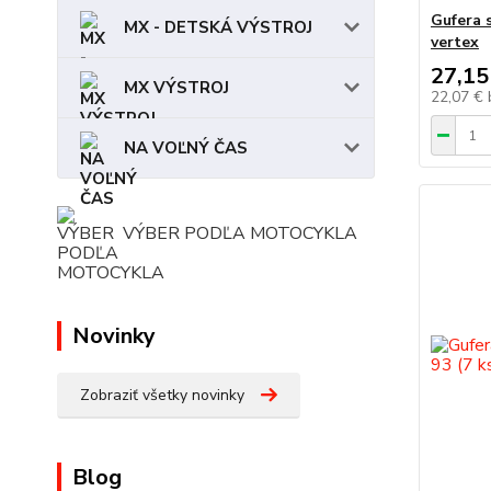
Gufera 
MX - DETSKÁ VÝSTROJ
vertex
27,15
MX VÝSTROJ
22,07 €
NA VOĽNÝ ČAS
VÝBER PODĽA MOTOCYKLA
Novinky
Zobraziť všetky novinky
Blog