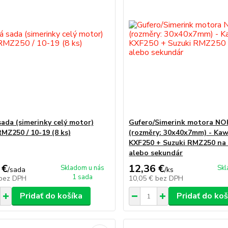
sada (simerinky celý motor)
Gufero/Simerink motora N
RMZ250 / 10-19 (8 ks)
(rozměry: 30x40x7mm) - Kaw
KXF250 + Suzuki RMZ250 na 
alebo sekundár
 €
12,36 €
Skladom u nás
Skl
/
sada
/
ks
1 sada
bez DPH
10,05 €
bez DPH
Pridať do košíka
Pridať do koš