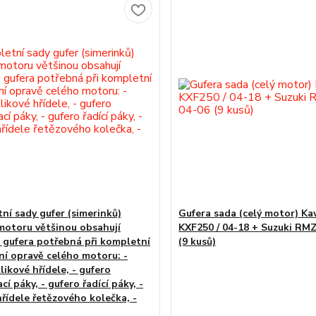
ní sady gufer (simerinků)
Gufera sada (celý motor) K
motoru většinou obsahují
KXF250 / 04-18 + Suzuki RMZ
 gufera potřebná při kompletní
(9 kusů)
ní opravě celého motoru: -
likové hřídele, - gufero
cí páky, - gufero řadící páky, -
hřídele řetězového kolečka, -