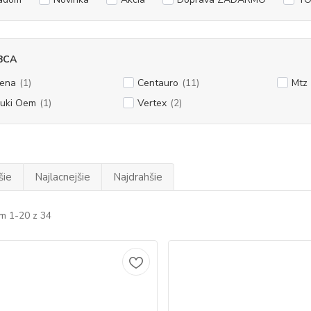
BCA
ena
(1)
Centauro
(11)
Mtz
uki Oem
(1)
Vertex
(2)
šie
Najlacnejšie
Najdrahšie
m 1-20 z 34