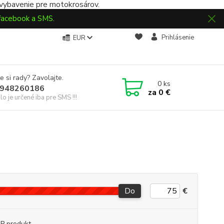
 vybavenie pre motokrosárov.
 facebook a SMS.
Prihlásenie
EUR
e si rady? Zavolajte.
0
ks
948260186
za
0 €
slo je určené iba pre SMS !!!
Do
€
P produkt