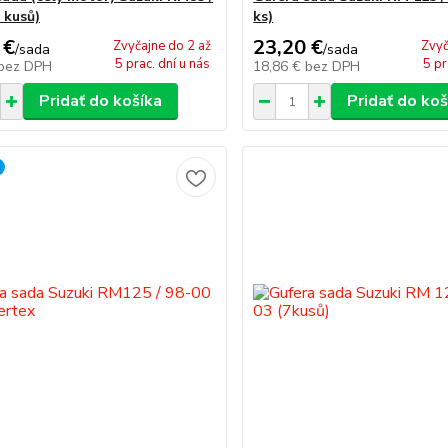
 kusů)
ks)
 €
23,20 €
Zvyčajne do 2 až
Zvyč
/
sada
/
sada
5 prac. dní u nás
5 pr
bez DPH
18,86 €
bez DPH
Pridať do košíka
Pridať do koš