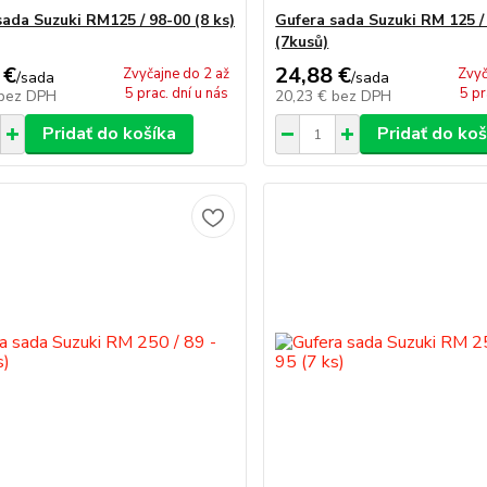
sada Suzuki RM125 / 98-00 (8 ks)
Gufera sada Suzuki RM 125 / 
(7kusů)
 €
24,88 €
Zvyčajne do 2 až
Zvyč
/
sada
/
sada
5 prac. dní u nás
5 pr
bez DPH
20,23 €
bez DPH
Pridať do košíka
Pridať do koš