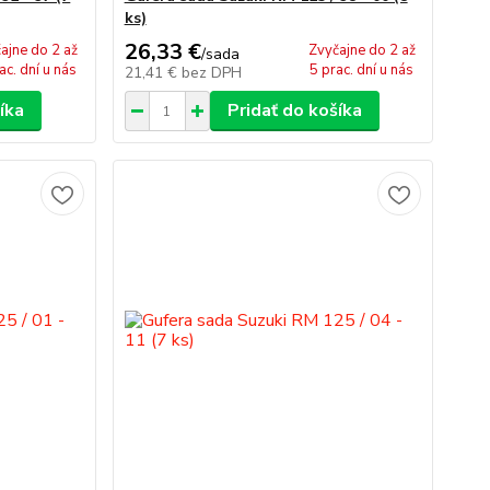
ks)
26,33 €
ajne do 2 až
Zvyčajne do 2 až
/
sada
ac. dní u nás
5 prac. dní u nás
21,41 €
bez DPH
íka
Pridať do košíka