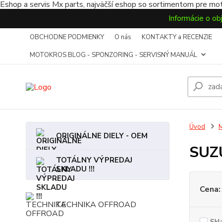
Eshop a servis Mx parts, najväčší eshop so sortimentom pre mot
Informácie o ob
OBCHODNE PODMIENKY
O nás
KONTAKTY a RECENZIE
MOTOKROS BLOG - SPONZORING - SERVISNÝ MANUÁL
Úvod
ORIGINÁLNE DIELY - OEM
SUZ
TOTÁLNY VÝPREDAJ
SKLADU !!!
Cena:
TECHNIKA OFFROAD
Skl