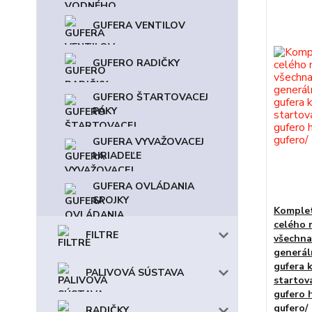
GUFERA VENTILOV
GUFERO RADIČKY
GUFERO ŠTARTOVACEJ
PÁKY
GUFERA VYVAŽOVACEJ
HRIADEĽE
GUFERA OVLÁDANIA
SPOJKY
Komplet
celého 
FILTRE
všechna
generál
gufera k
PALIVOVÁ SÚSTAVA
startova
gufero 
gufero/
RADIČKY