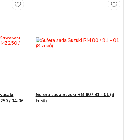
awasaki
Gufera sada Suzuki RM 80 / 91 - 01 (8
250 / 04-06
kusů)