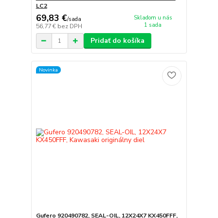
LC2
69,83 €
Skladom u nás
/
sada
1 sada
56,77 €
bez DPH
Pridať do košíka
Novinka
Gufero 920490782, SEAL-OIL, 12X24X7 KX450FFF,