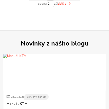
strana
z 3
ďalšie
Novinky z nášho blogu
26
.
01
.
2025
Servisný manuál
Manuál KTM