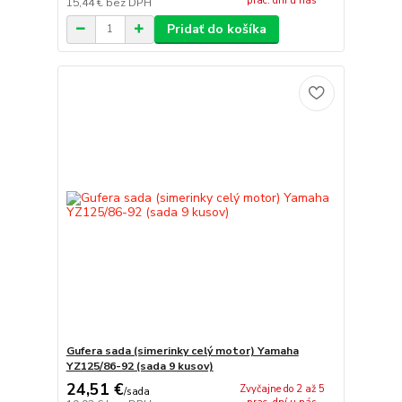
prac. dní u nás
15,44 €
bez DPH
Pridať do košíka
Gufera sada (simerinky celý motor) Yamaha
YZ125/86-92 (sada 9 kusov)
24,51 €
Zvyčajne do 2 až 5
/
sada