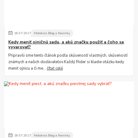
18
.
07
.
2017
Motokros Blog a Novinky
Kedy meniť ojničnú sadu, a akú značku použiť a čoho sa
vyvarovať?
Pripravili sme tento článok podľa skúseností vlastných, skúseností
známych a našich dodávateľov.Každý Rider si kladie otázku kedy
meniť ojnicu a či me...
čítať celé
18
.
07
.
2017
Motokros Blog a Novinky