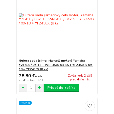
Gufera sada (simerinky celý motor) Yamaha
YZF450 / 06-13 + WRF450 / 04-15 + YFZ450R / 09-
18 + YFZ450X (8 ks)
28,80 €
Zvyčajne do 2 až 5
/
sada
prac. dní u nás
23,41 €
bez DPH
Pridať do košíka
Novinka