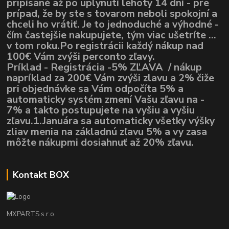
pripísané až po uplynutí lehoty 14 dní - pre
prípad, že by ste s tovarom neboli spokojní a
chceli ho vrátiť. Je to jednoduché a výhodné -
čím častejšie nakupujete, tým viac ušetríte ...
v tom roku.Po registrácii každý nákup nad
100€ Vám zvýši perconto zľavy.
Príklad - Registrácia -5% ZĽAVA / nákup
napríklad za 200€ Vám zvýši zlavu a 2% čiže
pri objednávke sa Vám odpočíta 5% a
automaticky systém zmení Vašu zľavu na -
7% a takto postupujete na vyšiu a vyšiu
zľavu.1.Januára sa automaticky všetky výšky
zliav menia na základnú zľavu 5% a vy zasa
môžte nákupmi dosiahnuť až 20% zľavu.
Kontakt BOX
MXPARTS s.r.o.