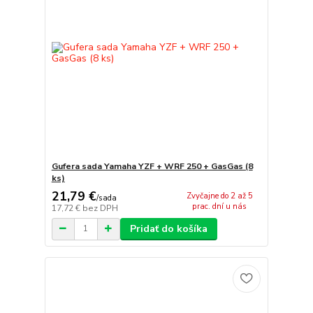
Gufera sada Yamaha YZF + WRF 250 + GasGas (8
ks)
21,79 €
Zvyčajne do 2 až 5
/
sada
prac. dní u nás
17,72 €
bez DPH
Pridať do košíka