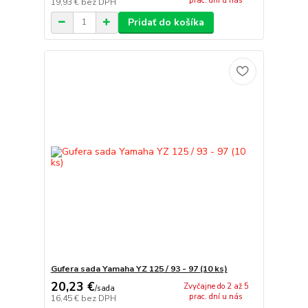
prac. dní u nás
19,93 €
bez DPH
Pridať do košíka
Gufera sada Yamaha YZ 125 / 93 - 97 (10 ks)
20,23 €
Zvyčajne do 2 až 5
/
sada
prac. dní u nás
16,45 €
bez DPH