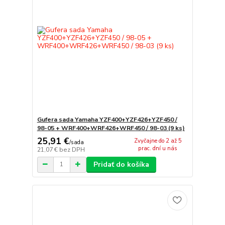
Gufera sada Yamaha YZF400+YZF426+YZF450 /
98-05 + WRF400+WRF426+WRF450 / 98-03 (9 ks)
25,91 €
Zvyčajne do 2 až 5
/
sada
prac. dní u nás
21,07 €
bez DPH
Pridať do košíka