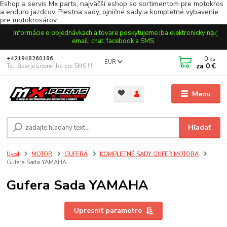
Eshop a servis Mx parts, najväčší eshop so sortimentom pre motokros
a enduro jazdcov. Piestna sady, ojničné sady a kompletné vybavenie
pre motokrosárov.
Informácie o objednávkach a tovare poskytujeme iba elektronicky na
email, chat, facebook a SMS.
0
ks
+421948260186
EUR
za
0 €
Tel. číslo je určené iba pre SMS !!!
Menu
Hľadať
Úvod
MOTOR
GUFERÁ
KOMPLETNÉ SADY GUFER MOTORA
Gufera Sada YAMAHA
Gufera Sada YAMAHA
Upresniť parametre