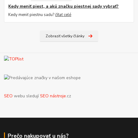
Kedy meniť piest, a akú značku piestnej sady vybrať?
Kedy meniť piestnu sadu?
čítať celé
Zobraziť všetky články
SEO
webu sledují
SEO nástroje
.cz
Prečo nakupovať u nás?