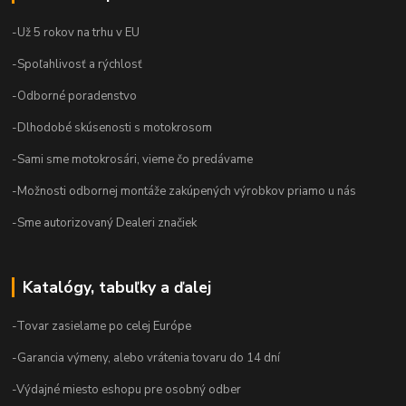
-Už 5 rokov na trhu v EU
-Spoľahlivosť a rýchlosť
-Odborné poradenstvo
-Dlhodobé skúsenosti s motokrosom
-Sami sme motokrosári, vieme čo predávame
-Možnosti odbornej montáže zakúpených výrobkov priamo u nás
-Sme autorizovaný Dealeri značiek
Katalógy, tabuľky a ďalej
-Tovar zasielame po celej Európe
-Garancia výmeny, alebo vrátenia tovaru do 14 dní
-Výdajné miesto eshopu pre osobný odber