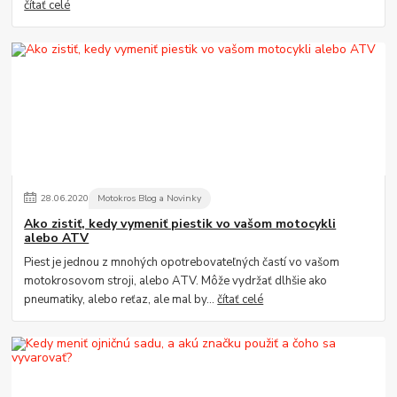
čítať celé
28
.
06
.
2020
Motokros Blog a Novinky
Ako zistiť, kedy vymeniť piestik vo vašom motocykli
alebo ATV
Piest je jednou z mnohých opotrebovateľných častí vo vašom
motokrosovom stroji, alebo ATV. Môže vydržať dlhšie ako
pneumatiky, alebo reťaz, ale mal by...
čítať celé