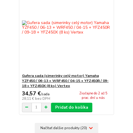
Gufera sada (simerinky celý motor) Yamaha
YZF450 / 06-13 + WRF450 / 04-15 + YFZ450R / 09-
18 + YFZ450X (8 ks) Vertex
34,57 €
Zvyčajne do 2 až 5
/
sada
prac. dní u nás
28,11 €
bez DPH
Pridať do košíka
Načítať ďalšie produkty (20)