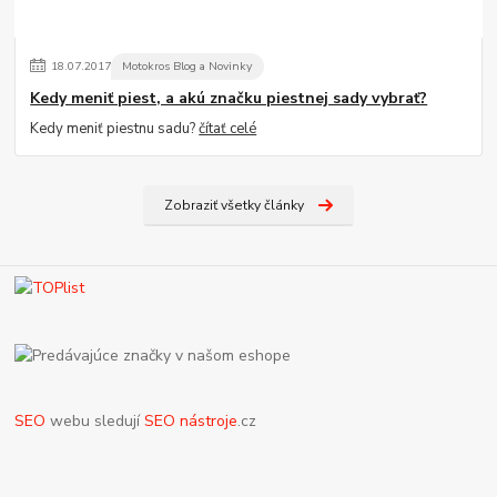
18
.
07
.
2017
Motokros Blog a Novinky
Kedy meniť piest, a akú značku piestnej sady vybrať?
Kedy meniť piestnu sadu?
čítať celé
Zobraziť všetky články
SEO
webu sledují
SEO nástroje
.cz