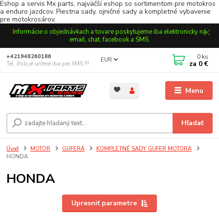
Eshop a servis Mx parts, najväčší eshop so sortimentom pre motokros
a enduro jazdcov. Piestna sady, ojničné sady a kompletné vybavenie
pre motokrosárov.
Informácie o objednávkach a tovare poskytujeme iba elektronicky na
email, chat, facebook a SMS.
0
ks
+421948260186
EUR
za
0 €
Tel. číslo je určené iba pre SMS !!!
Menu
Hľadať
Úvod
MOTOR
GUFERÁ
KOMPLETNÉ SADY GUFER MOTORA
HONDA
HONDA
Upresniť parametre