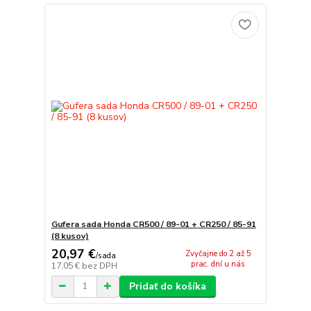
Gufera sada Honda CR500 / 89-01 + CR250 / 85-91
(8 kusov)
20,97 €
Zvyčajne do 2 až 5
/
sada
prac. dní u nás
17,05 €
bez DPH
Pridať do košíka