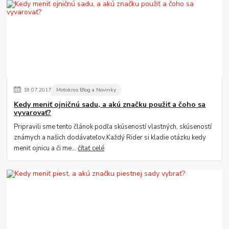
18
.
07
.
2017
Motokros Blog a Novinky
Kedy meniť ojničnú sadu, a akú značku použiť a čoho sa
vyvarovať?
Pripravili sme tento článok podľa skúseností vlastných, skúseností
známych a našich dodávateľov.Každý Rider si kladie otázku kedy
meniť ojnicu a či me...
čítať celé