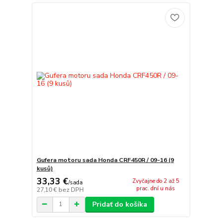
Gufera motoru sada Honda CRF450R / 09-16 (9
kusů)
33,33 €
Zvyčajne do 2 až 5
/
sada
prac. dní u nás
27,10 €
bez DPH
Pridať do košíka