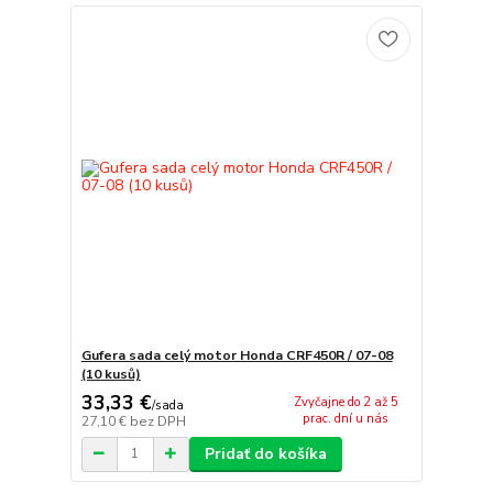
Gufera sada celý motor Honda CRF450R / 07-08
(10 kusů)
33,33 €
Zvyčajne do 2 až 5
/
sada
prac. dní u nás
27,10 €
bez DPH
Pridať do košíka