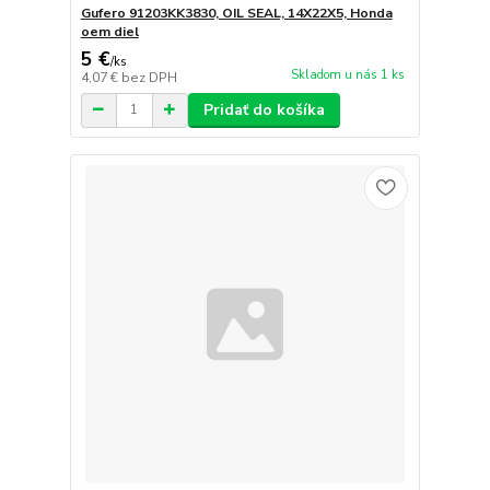
Gufero 91203KK3830, OIL SEAL, 14X22X5, Honda
oem diel
5 €
/
ks
Skladom u nás 1 ks
4,07 €
bez DPH
Pridať do košíka