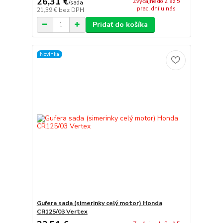
26,31 €
Zvyčajne do 2 až 5
/
sada
prac. dní u nás
21,39 €
bez DPH
Pridať do košíka
Novinka
Gufera sada (simerinky celý motor) Honda
CR125/03 Vertex