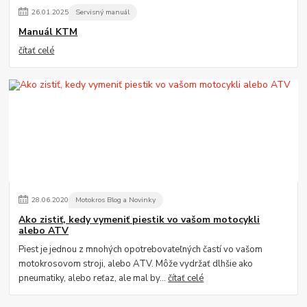
26
.
01
.
2025
Servisný manuál
Manuál KTM
čítať celé
28
.
06
.
2020
Motokros Blog a Novinky
Ako zistiť, kedy vymeniť piestik vo vašom motocykli
alebo ATV
Piest je jednou z mnohých opotrebovateľných častí vo vašom
motokrosovom stroji, alebo ATV. Môže vydržať dlhšie ako
pneumatiky, alebo reťaz, ale mal by...
čítať celé