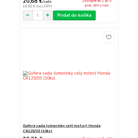
20,68 €
Zvyčajne do 2 až 5
/
sada
prac. dní u nás
16,81 €
bez DPH
Pridať do košíka
Gufera sada (simerinky celý motor) Honda
CR125/03 (10ks)