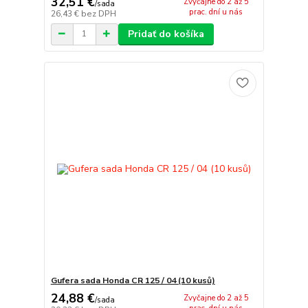
32,51 €
Zvyčajne do 2 až 5
/
sada
prac. dní u nás
26,43 €
bez DPH
Pridať do košíka
Gufera sada Honda CR 125 / 04 (10 kusů)
24,88 €
Zvyčajne do 2 až 5
/
sada