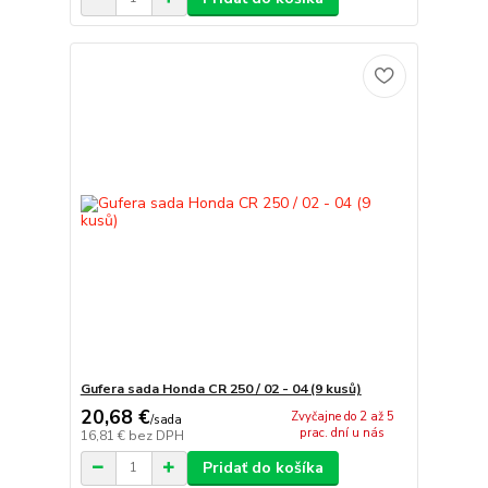
Gufera sada Honda CR 250 / 02 - 04 (9 kusů)
20,68 €
Zvyčajne do 2 až 5
/
sada
prac. dní u nás
16,81 €
bez DPH
Pridať do košíka