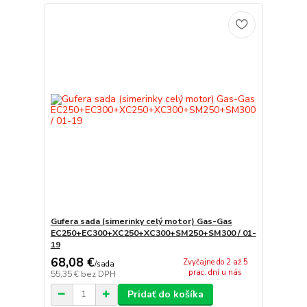
Gufera sada (simerinky celý motor) Gas-Gas
EC250+EC300+XC250+XC300+SM250+SM300 / 01-
19
68,08 €
Zvyčajne do 2 až 5
/
sada
prac. dní u nás
55,35 €
bez DPH
Pridať do košíka