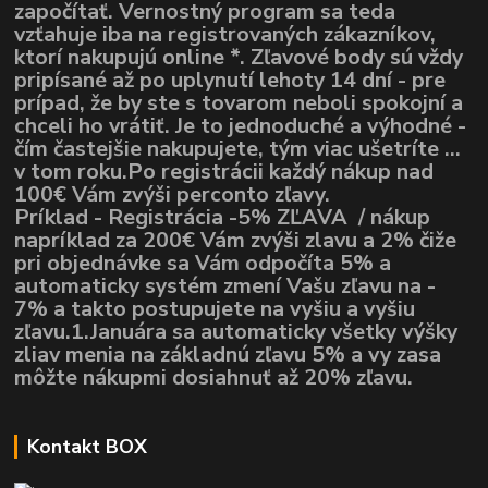
započítať. Vernostný program sa teda
vzťahuje iba na registrovaných zákazníkov,
ktorí nakupujú online *. Zľavové body sú vždy
pripísané až po uplynutí lehoty 14 dní - pre
prípad, že by ste s tovarom neboli spokojní a
chceli ho vrátiť. Je to jednoduché a výhodné -
čím častejšie nakupujete, tým viac ušetríte ...
v tom roku.Po registrácii každý nákup nad
100€ Vám zvýši perconto zľavy.
Príklad - Registrácia -5% ZĽAVA / nákup
napríklad za 200€ Vám zvýši zlavu a 2% čiže
pri objednávke sa Vám odpočíta 5% a
automaticky systém zmení Vašu zľavu na -
7% a takto postupujete na vyšiu a vyšiu
zľavu.1.Januára sa automaticky všetky výšky
zliav menia na základnú zľavu 5% a vy zasa
môžte nákupmi dosiahnuť až 20% zľavu.
Kontakt BOX