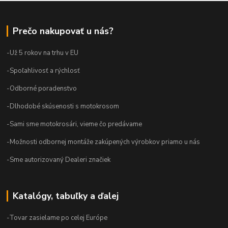
Prečo nakupovať u nás?
-Už 5 rokov na trhu v EU
-Spoľahlivosť a rýchlosť
-Odborné poradenstvo
-Dlhodobé skúsenosti s motokrosom
-Sami sme motokrosári, vieme čo predávame
-Možnosti odbornej montáže zakúpených výrobkov priamo u nás
-Sme autorizovaný Dealeri značiek
Katalógy, tabuľky a ďalej
-Tovar zasielame po celej Európe