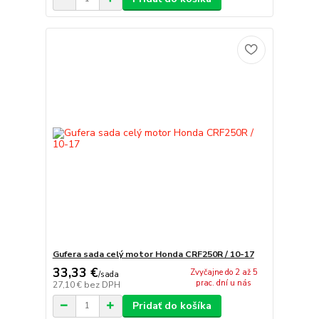
Gufera sada celý motor Honda CRF250R / 10-17
33,33 €
Zvyčajne do 2 až 5
/
sada
prac. dní u nás
27,10 €
bez DPH
Pridať do košíka