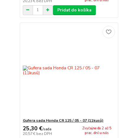
prac. dní u nás
20,23 €
bez DPH
Pridať do košíka
Gufera sada Honda CR 125 / 05 - 07 (11kusů)
25,30 €
Zvyčajne do 2 až 5
/
sada
prac. dní u nás
20,57 €
bez DPH