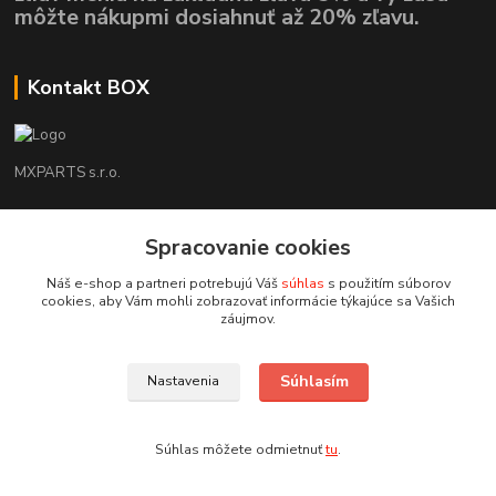
môžte nákupmi dosiahnuť až 20% zľavu.
Kontakt BOX
MXPARTS s.r.o.
Lukáš Mráz
Spracovanie cookies
+421948260186
Tel. číslo je určené iba pre SMS !!!
Náš e-shop a partneri potrebujú Váš
súhlas
s použitím súborov
cookies, aby Vám mohli zobrazovať informácie týkajúce sa Vašich
motokrossk@gmail.com
záujmov.
Súhlasím
Nastavenia
Súhlas môžete odmietnuť
tu
.
Vytvorené na
Eshop-rychlo.sk