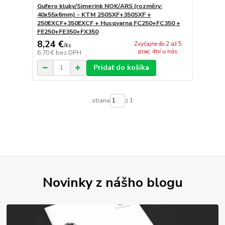
Gufero kluky/Simerink NOK/ARS (rozměry:
40x55x6mm) - KTM 250SXF+350SXF +
250EXCF+350EXCF + Husqvarna FC250+FC350 +
FE250+FE350+FX350
8,24 €
Zvyčajne do 2 až 5
/
ks
prac. dní u nás
6,70 €
bez DPH
Pridať do košíka
strana
z 1
Novinky z nášho blogu