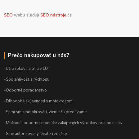
SEO
webu sledují
SEO nástroje
.cz
Prečo nakupovať u nás?
-Už 5 rokov na trhu v EU
-Spoľahlivosť a rýchlosť
-Odborné poradenstvo
-Dlhodobé skúsenosti s motokrosom
-Sami sme motokrosári, vieme čo predávame
-Možnosti odbornej montáže zakúpených výrobkov priamo u nás
-Sme autorizovaný Dealeri značiek