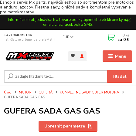
Eshop a servis Mx parts, najväčší eshop so sortimentom pre motokros
a enduro jazdcov. Piestna sady, ojničné sady a kompletné vybavenie
pre motokrosárov.
Informácie o objednávkach a tovare poskytujeme iba elektronicky na
email, chat, facebook a SMS.
0
ks
+421948260186
EUR
za
0 €
Tel. číslo je určené iba pre SMS !!!
Menu
Hľadať
Úvod
MOTOR
GUFERÁ
KOMPLETNÉ SADY GUFER MOTORA
GUFERA SADA GAS GAS
GUFERA SADA GAS GAS
Upresniť parametre