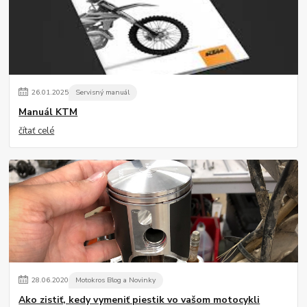
26
.
01
.
2025
Servisný manuál
Manuál KTM
čítať celé
28
.
06
.
2020
Motokros Blog a Novinky
Ako zistiť, kedy vymeniť piestik vo vašom motocykli