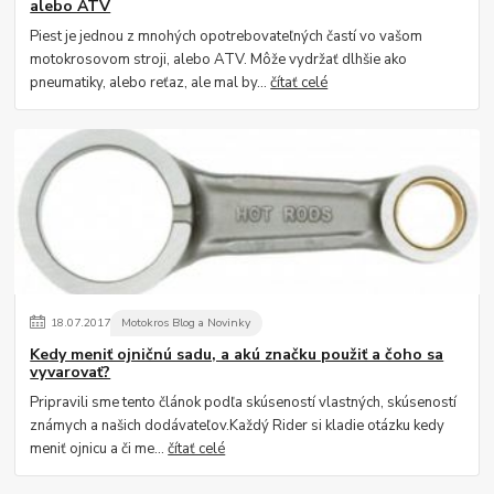
alebo ATV
Piest je jednou z mnohých opotrebovateľných častí vo vašom
motokrosovom stroji, alebo ATV. Môže vydržať dlhšie ako
pneumatiky, alebo reťaz, ale mal by...
čítať celé
18
.
07
.
2017
Motokros Blog a Novinky
Kedy meniť ojničnú sadu, a akú značku použiť a čoho sa
vyvarovať?
Pripravili sme tento článok podľa skúseností vlastných, skúseností
známych a našich dodávateľov.Každý Rider si kladie otázku kedy
meniť ojnicu a či me...
čítať celé