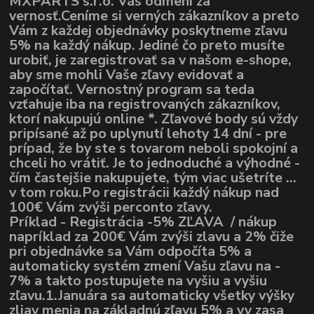
MXPARTS s.r.o. Vás odmení za
vernosť.Ceníme si verných zákazníkov a preto
Vám z každej objednávky poskytneme zľavu
5% na každý nákup. Jediné čo preto musíte
urobiť, je zaregistrovať sa v našom e-shope,
aby sme mohli Vaše zľavy evidovať a
započítať. Vernostný program sa teda
vzťahuje iba na registrovaných zákazníkov,
ktorí nakupujú online *. Zľavové body sú vždy
pripísané až po uplynutí lehoty 14 dní - pre
prípad, že by ste s tovarom neboli spokojní a
chceli ho vrátiť. Je to jednoduché a výhodné -
čím častejšie nakupujete, tým viac ušetríte ...
v tom roku.Po registrácii každý nákup nad
100€ Vám zvýši perconto zľavy.
Príklad - Registrácia -5% ZĽAVA / nákup
napríklad za 200€ Vám zvýši zlavu a 2% čiže
pri objednávke sa Vám odpočíta 5% a
automaticky systém zmení Vašu zľavu na -
7% a takto postupujete na vyšiu a vyšiu
zľavu.1.Januára sa automaticky všetky výšky
zliav menia na základnú zľavu 5% a vy zasa