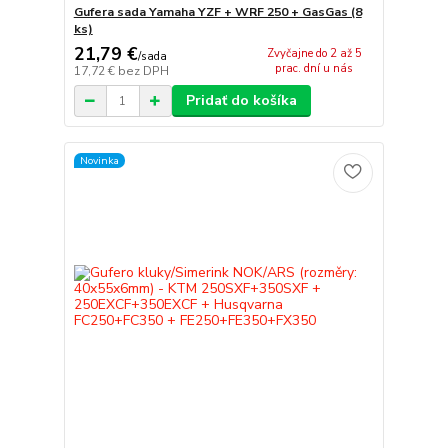
Gufera sada Yamaha YZF + WRF 250 + GasGas (8
ks)
21,79 €
Zvyčajne do 2 až 5
/
sada
prac. dní u nás
17,72 €
bez DPH
Pridať do košíka
Novinka