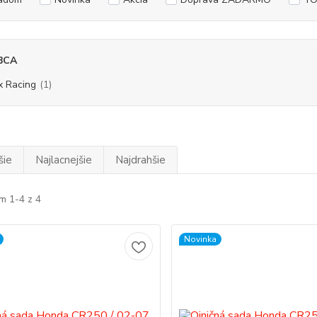
BCA
x Racing
(1)
šie
Najlacnejšie
Najdrahšie
m 1-4 z 4
Novinka