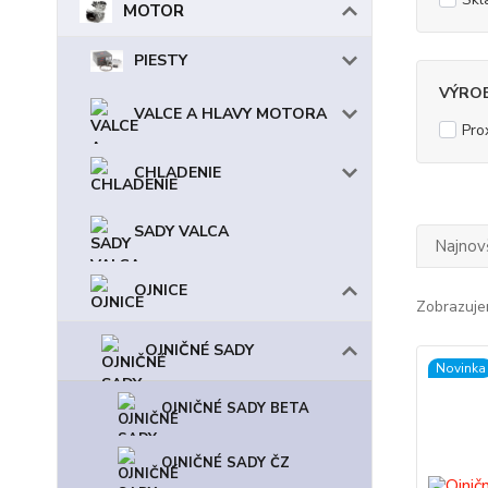
MOTOR
PIESTY
VÝRO
VALCE A HLAVY MOTORA
Pro
CHLADENIE
SADY VALCA
Najnov
OJNICE
Zobrazuje
OJNIČNÉ SADY
Novinka
OJNIČNÉ SADY BETA
OJNIČNÉ SADY ČZ