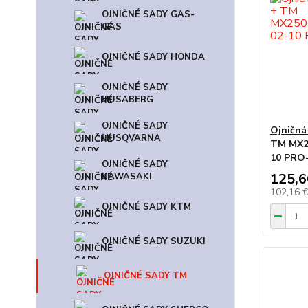
OJNIČNÉ SADY GAS-
GAS
OJNIČNÉ SADY HONDA
OJNIČNÉ SADY
HUSABERG
OJNIČNÉ SADY
Ojničná
HUSQVARNA
TM MX2
10 PRO
OJNIČNÉ SADY
125,6
KAWASAKI
102,16 
OJNIČNÉ SADY KTM
OJNIČNÉ SADY SUZUKI
OJNIČNÉ SADY TM