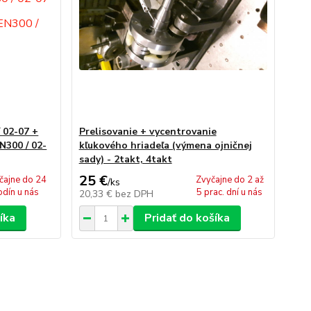
 02-07 +
Prelisovanie + vycentrovanie
300 / 02-
kľukového hriadeľa (výmena ojničnej
sady) - 2takt, 4takt
25 €
čajne do 24
Zvyčajne do 2 až
/
ks
odín u nás
5 prac. dní u nás
20,33 €
bez DPH
íka
Pridať do košíka