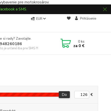
 vybavenie pre motokrosárov.
 facebook a SMS.
Prihlásenie
EUR
e si rady? Zavolajte.
0
ks
948260186
za
0 €
slo je určené iba pre SMS !!!
Do
€
P produkt