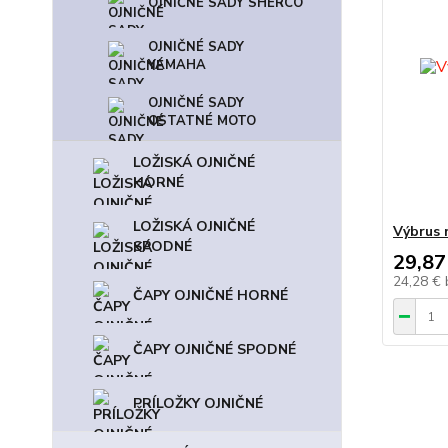
OJNIČNÉ SADY SHERCO
OJNIČNÉ SADY
YAMAHA
OJNIČNÉ SADY
OSTATNÉ MOTO
LOŽISKÁ OJNIČNÉ
HORNÉ
LOŽISKÁ OJNIČNÉ
Výbrus 
SPODNÉ
29,87
24,28 €
ČAPY OJNIČNÉ HORNÉ
ČAPY OJNIČNÉ SPODNÉ
PRÍLOŽKY OJNIČNÉ