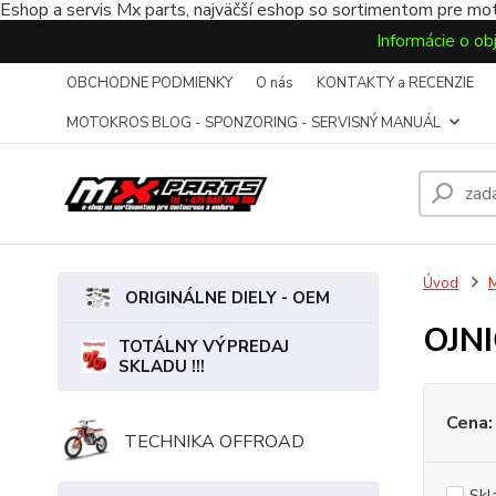
Eshop a servis Mx parts, najväčší eshop so sortimentom pre mot
Informácie o ob
OBCHODNE PODMIENKY
O nás
KONTAKTY a RECENZIE
MOTOKROS BLOG - SPONZORING - SERVISNÝ MANUÁL
Úvod
ORIGINÁLNE DIELY - OEM
OJN
TOTÁLNY VÝPREDAJ
SKLADU !!!
Cena:
TECHNIKA OFFROAD
Skl