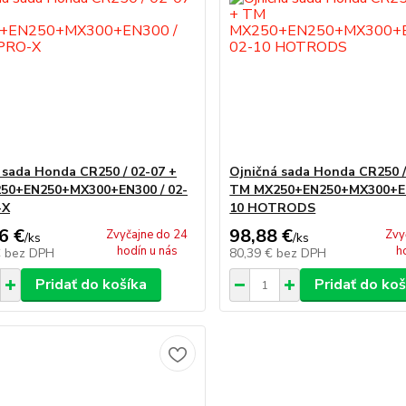
 sada Honda CR250 / 02-07 +
Ojničná sada Honda CR250 /
50+EN250+MX300+EN300 / 02-
TM MX250+EN250+MX300+EN
-X
10 HOTRODS
6 €
98,88 €
Zvyčajne do 24
Zvy
/
ks
/
ks
hodín u nás
h
€
bez DPH
80,39 €
bez DPH
Pridať do košíka
Pridať do koš