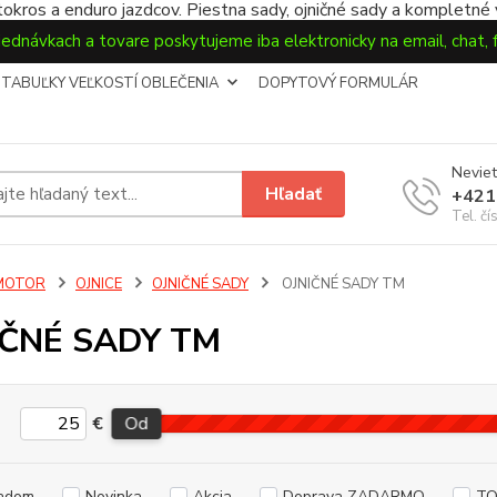
okros a enduro jazdcov. Piestna sady, ojničné sady a kompletné
jednávkach a tovare poskytujeme iba elektronicky na email, chat,
TABUĽKY VEĽKOSTÍ OBLEČENIA
DOPYTOVÝ FORMULÁR
Neviet
Hľadať
+421
Tel. čí
MOTOR
OJNICE
OJNIČNÉ SADY
OJNIČNÉ SADY TM
IČNÉ SADY TM
€
Od
adom
Novinka
Akcia
Doprava ZADARMO
TO