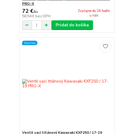
PRO-X
72 €
Zvyčajne do 24 hodín
/
ks
u nás
58,54 €
bez DPH
Pridať do košíka
Novinka
Ventil sací titánový Kawasaki KXF250 / 17-19