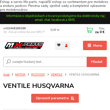
Eshop a servis Mx parts, najväčší eshop so sortimentom pre motokros
a enduro jazdcov. Piestna sady, ojničné sady a kompletné vybavenie
pre motokrosárov.
Informácie o objednávkach a tovare poskytujeme iba elektronicky na
email, chat, facebook a SMS.
0
ks
+421948260186
EUR
za
0 €
Tel. číslo je určené iba pre SMS !!!
Menu
Hľadať
Úvod
MOTOR
ROZVODY
VENTILE
VENTILE HUSQVARNA
VENTILE HUSQVARNA
Upresniť parametre