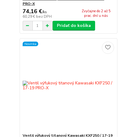
PRO-X
74,16 €
Zvyčajne do 2 až 5
/
ks
prac. dní u nás
60,29 €
bez DPH
Pridať do košíka
Novinka
Ventil výfukový titanový Kawasaki KXF250 / 17-19