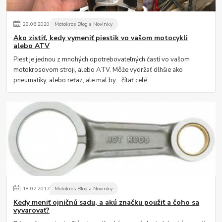
28
.
06
.
2020
Motokros Blog a Novinky
Ako zistiť, kedy vymeniť piestik vo vašom motocykli
alebo ATV
Piest je jednou z mnohých opotrebovateľných častí vo vašom
motokrosovom stroji, alebo ATV. Môže vydržať dlhšie ako
pneumatiky, alebo reťaz, ale mal by...
čítať celé
18
.
07
.
2017
Motokros Blog a Novinky
Kedy meniť ojničnú sadu, a akú značku použiť a čoho sa
vyvarovať?