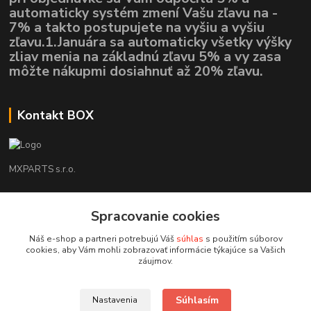
automaticky systém zmení Vašu zľavu na -
7% a takto postupujete na vyšiu a vyšiu
zľavu.1.Januára sa automaticky všetky výšky
zliav menia na základnú zľavu 5% a vy zasa
môžte nákupmi dosiahnuť až 20% zľavu.
Kontakt BOX
MXPARTS s.r.o.
Lukáš Mráz
+421948260186
Spracovanie cookies
Tel. číslo je určené iba pre SMS !!!
Náš e-shop a partneri potrebujú Váš
súhlas
s použitím súborov
cookies, aby Vám mohli zobrazovať informácie týkajúce sa Vašich
motokrossk@gmail.com
záujmov.
Súhlasím
Nastavenia