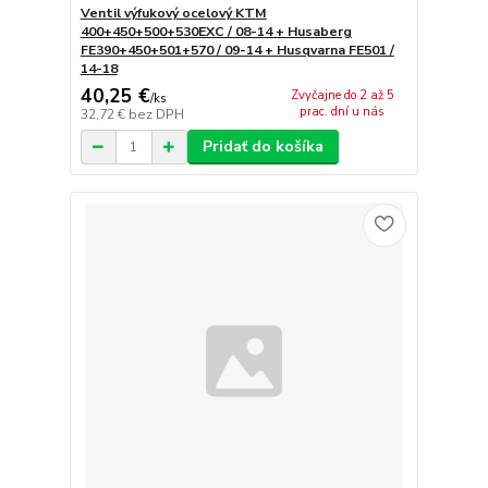
Ventil výfukový ocelový KTM
400+450+500+530EXC / 08-14 + Husaberg
FE390+450+501+570 / 09-14 + Husqvarna FE501 /
14-18
40,25 €
Zvyčajne do 2 až 5
/
ks
prac. dní u nás
32,72 €
bez DPH
Pridať do košíka