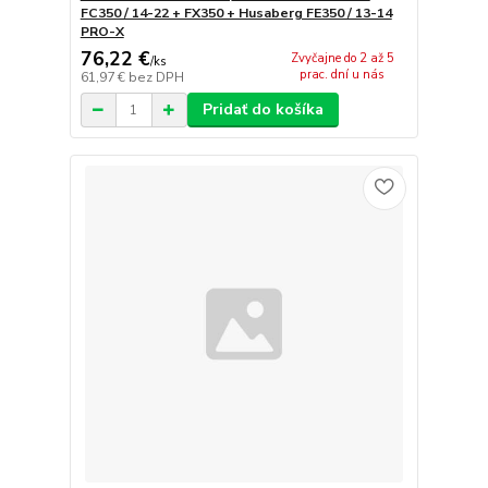
FC350 / 14-22 + FX350 + Husaberg FE350 / 13-14
PRO-X
76,22 €
Zvyčajne do 2 až 5
/
ks
prac. dní u nás
61,97 €
bez DPH
Pridať do košíka