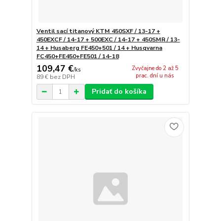
Ventil sací titanový KTM 450SXF / 13-17 +
450EXCF / 14-17 + 500EXC / 14-17 + 450SMR / 13-
14 + Husaberg FE450+501 / 14 + Husqvarna
FC450+FE450+FE501 / 14-18
109,47 €
Zvyčajne do 2 až 5
/
ks
prac. dní u nás
89 €
bez DPH
Pridať do košíka