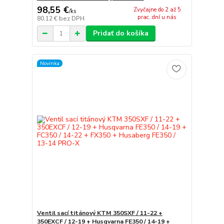
98,55 €
Zvyčajne do 2 až 5
/
ks
prac. dní u nás
80,12 €
bez DPH
Pridať do košíka
Novinka
Ventil sací titánový KTM 350SXF / 11-22 +
350EXCF / 12-19 + Husqvarna FE350 / 14-19 +