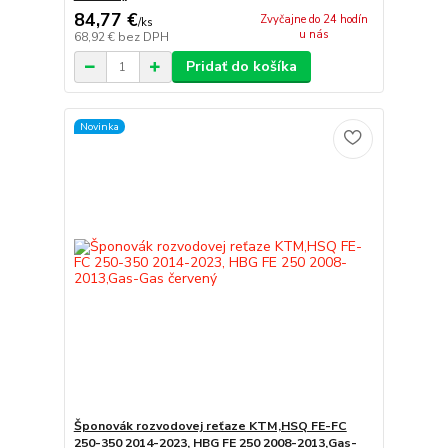
84,77 €
Zvyčajne do 24 hodín
/
ks
u nás
68,92 €
bez DPH
Pridať do košíka
Novinka
Šponovák rozvodovej reťaze KTM,HSQ FE-FC
250-350 2014-2023, HBG FE 250 2008-2013,Gas-