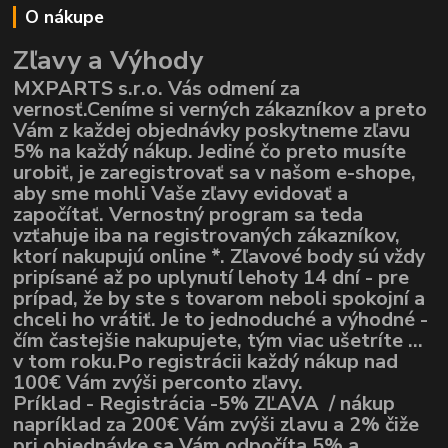
O nákupe
Zľavy a Výhody
MXPARTS s.r.o. Vás odmení za
vernosť.Ceníme si verných zákazníkov a preto
Vám z každej objednávky poskytneme zľavu
5% na každý nákup. Jediné čo preto musíte
urobiť, je zaregistrovať sa v našom e-shope,
aby sme mohli Vaše zľavy evidovať a
započítať. Vernostný program sa teda
vzťahuje iba na registrovaných zákazníkov,
ktorí nakupujú online *. Zľavové body sú vždy
pripísané až po uplynutí lehoty 14 dní - pre
prípad, že by ste s tovarom neboli spokojní a
chceli ho vrátiť. Je to jednoduché a výhodné -
čím častejšie nakupujete, tým viac ušetríte ...
v tom roku.Po registrácii každý nákup nad
100€ Vám zvýši perconto zľavy.
Príklad - Registrácia -5% ZĽAVA / nákup
napríklad za 200€ Vám zvýši zlavu a 2% čiže
pri objednávke sa Vám odpočíta 5% a