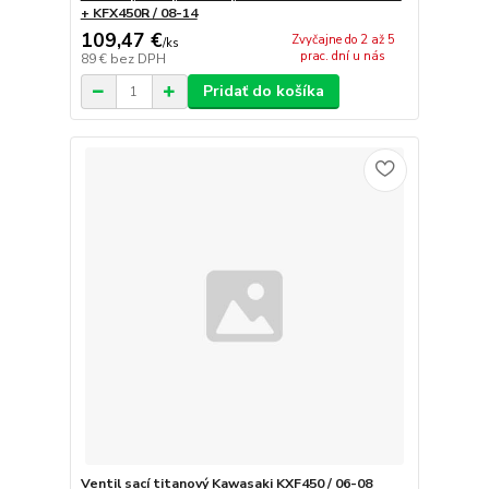
+ KFX450R / 08-14
109,47 €
Zvyčajne do 2 až 5
/
ks
prac. dní u nás
89 €
bez DPH
Pridať do košíka
Ventil sací titanový Kawasaki KXF450 / 06-08