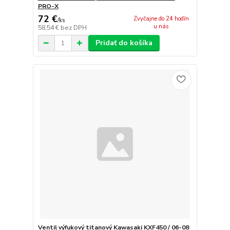
PRO-X
72 €
Zvyčajne do 24 hodín
/
ks
u nás
58,54 €
bez DPH
Pridať do košíka
Ventil výfukový titanový Kawasaki KXF450 / 06-08