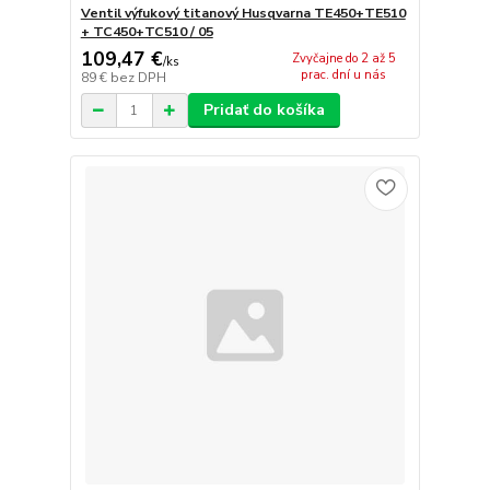
Ventil výfukový titanový Husqvarna TE450+TE510
+ TC450+TC510 / 05
109,47 €
Zvyčajne do 2 až 5
/
ks
prac. dní u nás
89 €
bez DPH
Pridať do košíka