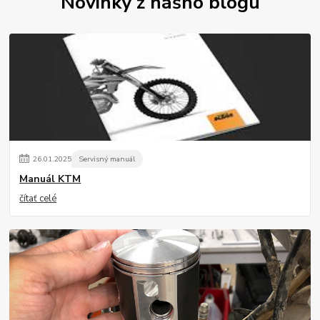
Novinky z nášho blogu
26
.
01
.
2025
Servisný manuál
Manuál KTM
čítať celé