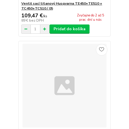
Ventil sací titanový Husqvarna TE450+TE510 +
TC450+TC510 / 05
109,47 €
Zvyčajne do 2 až 5
/
ks
prac. dní u nás
89 €
bez DPH
Pridať do košíka