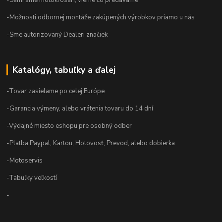
-Sami sme motokrosári, vieme čo predávame
-Možnosti odbornej montáže zakúpených výrobkov priamo u nás
-Sme autorizovaný Dealeri značiek
Katalógy, tabuľky a ďalej
-Tovar zasielame po celej Európe
-Garancia výmeny, alebo vrátenia tovaru do 14 dní
-Výdajné miesto eshopu pre osobný odber
-Platba Paypal, Kartou, Hotovosť, Prevod, alebo dobierka
-Motoservis
-Tabuľky veľkostí
-