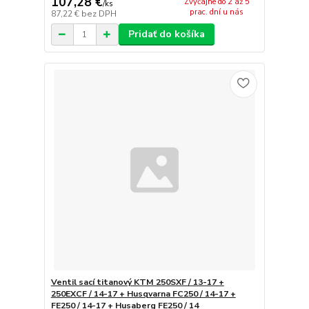
107,28 €
Zvyčajne do 2 až 5
/
ks
prac. dní u nás
87,22 €
bez DPH
Pridať do košíka
Ventil sací titanový KTM 250SXF / 13-17 +
250EXCF / 14-17 + Husqvarna FC250 / 14-17 +
FE250 / 14-17 + Husaberg FE250 / 14