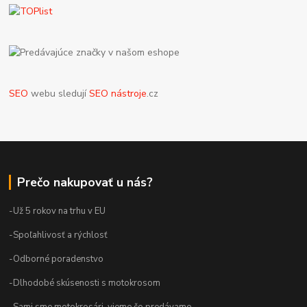
SEO
webu sledují
SEO nástroje
.cz
Prečo nakupovať u nás?
-Už 5 rokov na trhu v EU
-Spoľahlivosť a rýchlosť
-Odborné poradenstvo
-Dlhodobé skúsenosti s motokrosom