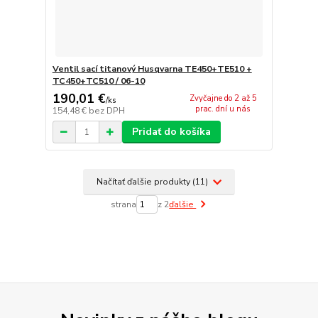
Ventil sací titanový Husqvarna TE450+TE510 +
TC450+TC510 / 06-10
190,01 €
Zvyčajne do 2 až 5
/
ks
prac. dní u nás
154,48 €
bez DPH
Pridať do košíka
Načítať ďalšie produkty (11)
strana
z 2
ďalšie