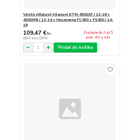
Ventil výfukový titanový KTM 450SXF / 13-18 +
450SMR / 13-14 + Husqvarna FC450 + FS450 / 14-
18
109,47 €
Zvyčajne do 2 až 5
/
ks
prac. dní u nás
89 €
bez DPH
Pridať do košíka