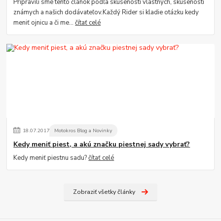
Pripravili sme tento článok podľa skúseností vlastných, skúseností
známych a našich dodávateľov.Každý Rider si kladie otázku kedy
meniť ojnicu a či me...
čítať celé
18
.
07
.
2017
Motokros Blog a Novinky
Kedy meniť piest, a akú značku piestnej sady vybrať?
Kedy meniť piestnu sadu?
čítať celé
Zobraziť všetky články