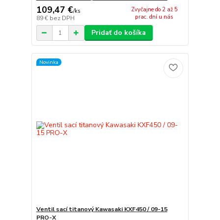
109,47 €
Zvyčajne do 2 až 5
/
ks
prac. dní u nás
89 €
bez DPH
Pridať do košíka
Novinka
Ventil sací titanový Kawasaki KXF450 / 09-15
PRO-X