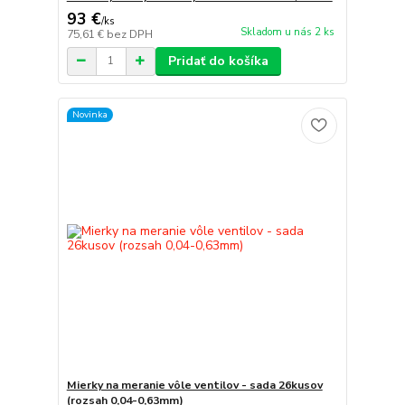
93 €
/
ks
Skladom u nás 2 ks
75,61 €
bez DPH
Pridať do košíka
Novinka
Mierky na meranie vôle ventilov - sada 26kusov
(rozsah 0,04-0,63mm)