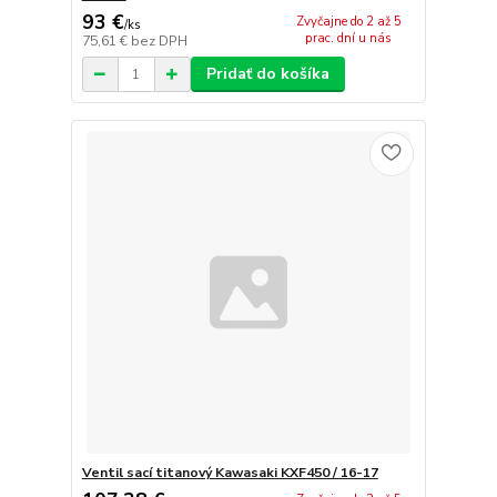
93 €
Zvyčajne do 2 až 5
/
ks
prac. dní u nás
75,61 €
bez DPH
Pridať do košíka
Ventil sací titanový Kawasaki KXF450 / 16-17