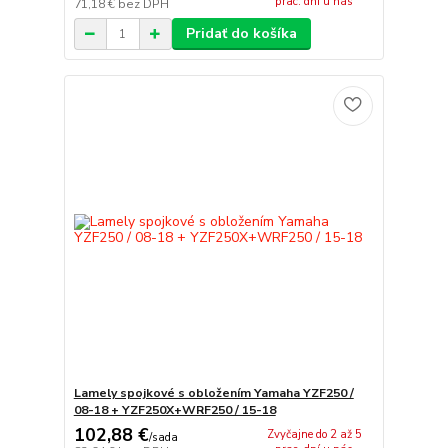
prac. dní u nás
71,18 €
bez DPH
Pridať do košíka
Lamely spojkové s obložením Yamaha YZF250 /
08-18 + YZF250X+WRF250 / 15-18
102,88 €
Zvyčajne do 2 až 5
/
sada