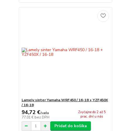
Lamely sinter Yamaha WRF450 / 16-18 + YZF450X
/ 16-18
94,72 €
Zvyčajne do 2 až 5
/
sada
prac. dní u nás
77,01 €
bez DPH
Pridať do košíka