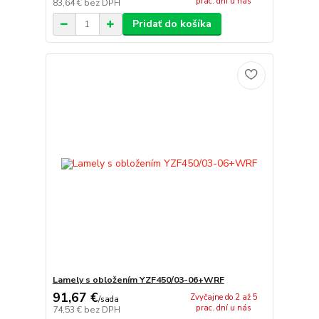
prac. dní u nás
83,64 €
bez DPH
Pridať do košíka
Lamely s obložením YZF450/03-06+WRF
91,67 €
Zvyčajne do 2 až 5
/
sada
prac. dní u nás
74,53 €
bez DPH