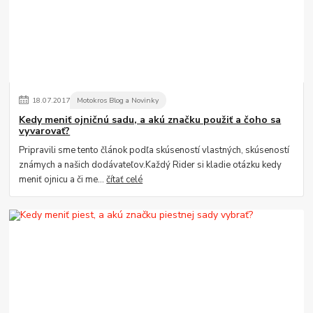
18
.
07
.
2017
Motokros Blog a Novinky
Kedy meniť ojničnú sadu, a akú značku použiť a čoho sa
vyvarovať?
Pripravili sme tento článok podľa skúseností vlastných, skúseností
známych a našich dodávateľov.Každý Rider si kladie otázku kedy
meniť ojnicu a či me...
čítať celé