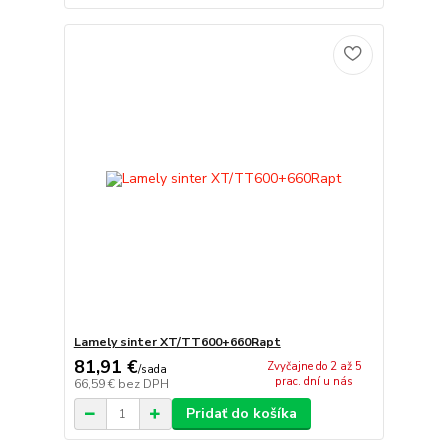
Lamely sinter XT/TT600+660Rapt
81,91 €
Zvyčajne do 2 až 5
/
sada
prac. dní u nás
66,59 €
bez DPH
Pridať do košíka