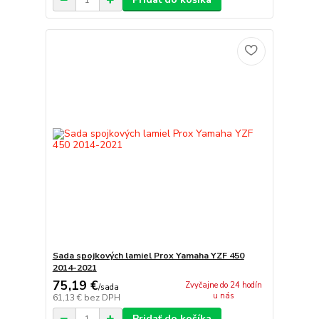
Sada spojkových lamiel Prox Yamaha YZF 450
2014-2021
75,19 €
Zvyčajne do 24 hodín
/
sada
u nás
61,13 €
bez DPH
Pridať do košíka