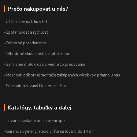
Prečo nakupovať u nás?
-Už 5 rokov na trhu v EU
-Spoľahlivosť a rýchlosť
-Odborné poradenstvo
-Dlhodobé skúsenosti s motokrosom
-Sami sme motokrosári, vieme čo predávame
-Možnosti odbornej montáže zakúpených výrobkov priamo u nás
-Sme autorizovaný Dealeri značiek
Katalógy, tabuľky a ďalej
-Tovar zasielame po celej Európe
-Garancia výmeny, alebo vrátenia tovaru do 14 dní