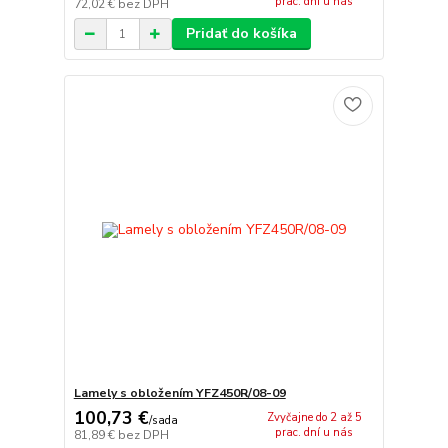
prac. dní u nás
72,02 €
bez DPH
Pridať do košíka
Lamely s obložením YFZ450R/08-09
100,73 €
Zvyčajne do 2 až 5
/
sada
prac. dní u nás
81,89 €
bez DPH