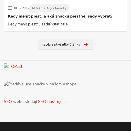
18
.
07
.
2017
Motokros Blog a Novinky
Kedy meniť piest, a akú značku piestnej sady vybrať?
Kedy meniť piestnu sadu?
čítať celé
Zobraziť všetky články
SEO
webu sledují
SEO nástroje
.cz