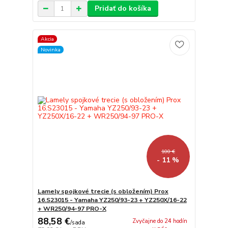
Pridať do košíka
Akcia
Novinka
100 €
- 11 %
Lamely spojkové trecie (s obložením) Prox
16.S23015 - Yamaha YZ250/93-23 + YZ250X/16-22
+ WR250/94-97 PRO-X
88,58 €
Zvyčajne do 24 hodín
/
sada