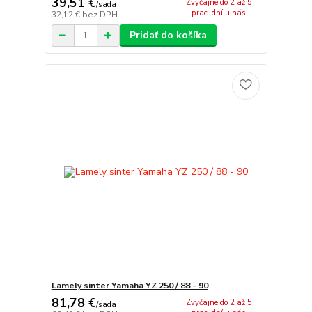
39,51 €
Zvyčajne do 2 až 5
/
sada
prac. dní u nás
32,12 €
bez DPH
Pridať do košíka
Lamely sinter Yamaha YZ 250 / 88 - 90
81,78 €
Zvyčajne do 2 až 5
/
sada