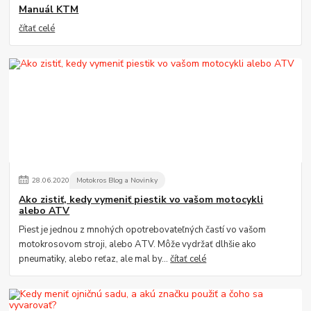
Manuál KTM
čítať celé
28
.
06
.
2020
Motokros Blog a Novinky
Ako zistiť, kedy vymeniť piestik vo vašom motocykli
alebo ATV
Piest je jednou z mnohých opotrebovateľných častí vo vašom
motokrosovom stroji, alebo ATV. Môže vydržať dlhšie ako
pneumatiky, alebo reťaz, ale mal by...
čítať celé