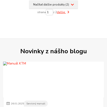
Načítať ďalšie produkty (2)
strana
z 2
ďalšie
Novinky z nášho blogu
26
.
01
.
2025
Servisný manuál