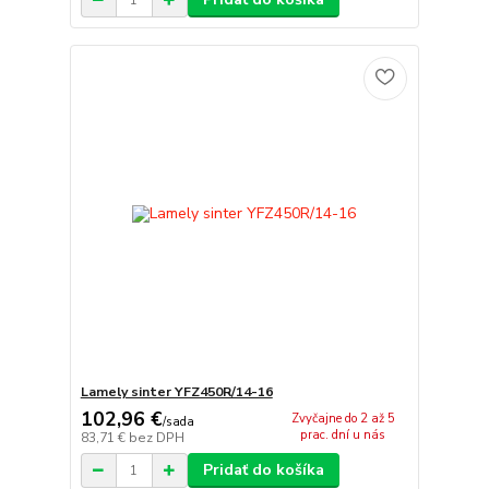
Lamely sinter YFZ450R/14-16
102,96 €
Zvyčajne do 2 až 5
/
sada
prac. dní u nás
83,71 €
bez DPH
Pridať do košíka