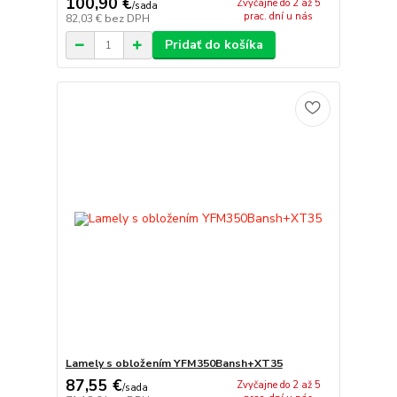
100,90 €
Zvyčajne do 2 až 5
/
sada
prac. dní u nás
82,03 €
bez DPH
Pridať do košíka
Lamely s obložením YFM350Bansh+XT35
87,55 €
Zvyčajne do 2 až 5
/
sada