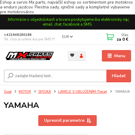
Eshop a servis Mx parts, najväčší eshop so sortimentom pre motokros
a enduro jazdcov. Piestna sady, ojničné sady a kompletné vybavenie
pre motokrosárov.
Informácie o objednávkach a tovare poskytujeme iba elektronicky na
email, chat, facebook a SMS.
0
ks
+421948260186
EUR
za
0 €
Tel. číslo je určené iba pre SMS !!!
Menu
Hľadať
Úvod
MOTOR
SPOJKA
LAMELE S OBLOŽENÍM (Trecie)
YAMAHA
YAMAHA
Upresniť parametre