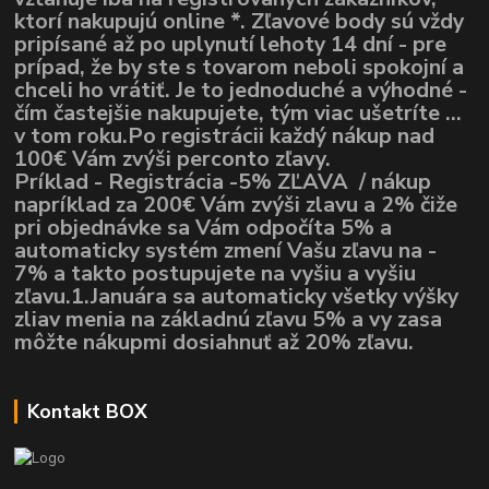
ktorí nakupujú online *. Zľavové body sú vždy
pripísané až po uplynutí lehoty 14 dní - pre
prípad, že by ste s tovarom neboli spokojní a
chceli ho vrátiť. Je to jednoduché a výhodné -
čím častejšie nakupujete, tým viac ušetríte ...
v tom roku.Po registrácii každý nákup nad
100€ Vám zvýši perconto zľavy.
Príklad - Registrácia -5% ZĽAVA / nákup
napríklad za 200€ Vám zvýši zlavu a 2% čiže
pri objednávke sa Vám odpočíta 5% a
automaticky systém zmení Vašu zľavu na -
7% a takto postupujete na vyšiu a vyšiu
zľavu.1.Januára sa automaticky všetky výšky
zliav menia na základnú zľavu 5% a vy zasa
môžte nákupmi dosiahnuť až 20% zľavu.
Kontakt BOX