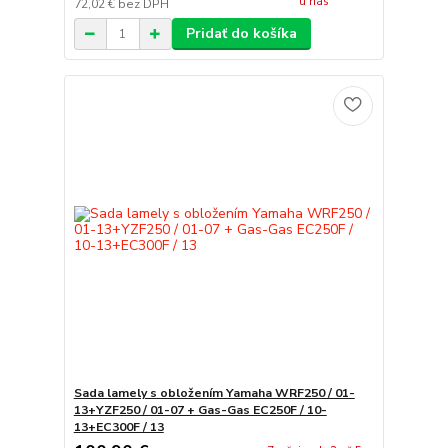
u nás
72,02 €
bez DPH
Pridať do košíka
Sada lamely s obložením Yamaha WRF250 / 01-
13+YZF250 / 01-07 + Gas-Gas EC250F / 10-
13+EC300F / 13