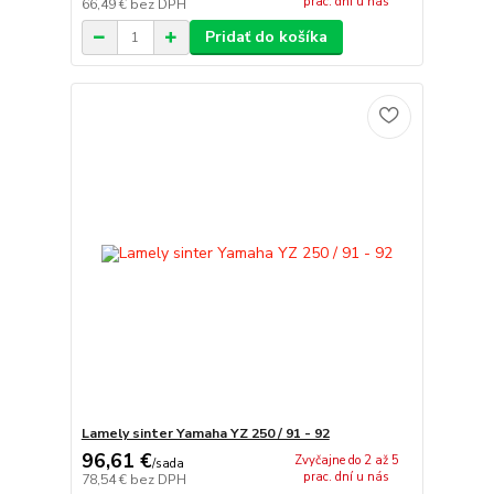
prac. dní u nás
66,49 €
bez DPH
Pridať do košíka
Lamely sinter Yamaha YZ 250 / 91 - 92
96,61 €
Zvyčajne do 2 až 5
/
sada
prac. dní u nás
78,54 €
bez DPH