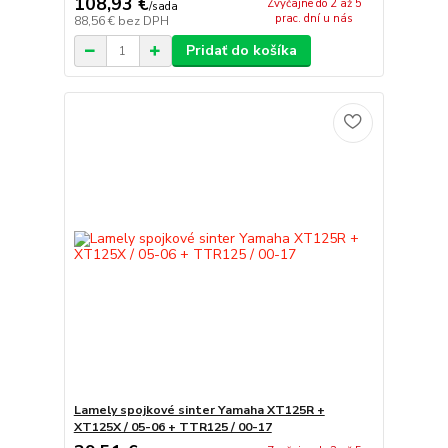
108,93 €
Zvyčajne do 2 až 5
/
sada
prac. dní u nás
88,56 €
bez DPH
Pridať do košíka
Lamely spojkové sinter Yamaha XT125R +
XT125X / 05-06 + TTR125 / 00-17