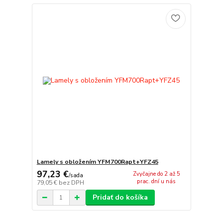
Lamely s obložením YFM700Rapt+YFZ45
97,23 €
Zvyčajne do 2 až 5
/
sada
prac. dní u nás
79,05 €
bez DPH
Pridať do košíka