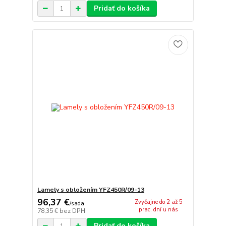
Pridať do košíka
Lamely s obložením YFZ450R/09-13
96,37 €
Zvyčajne do 2 až 5
/
sada
prac. dní u nás
78,35 €
bez DPH
Pridať do košíka