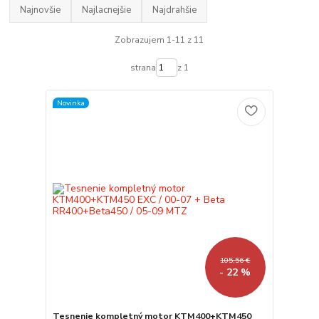
Najnovšie
Najlacnejšie
Najdrahšie
Zobrazujem 1-11 z 11
strana
z 1
Novinka
105,56 €
- 22 %
Tesnenie kompletný motor KTM400+KTM450