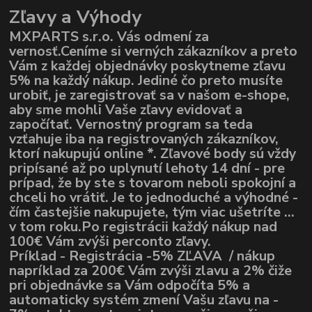
Zľavy a Výhody
MXPARTS s.r.o. Vás odmení za
vernosť.Ceníme si verných zákazníkov a preto
Vám z každej objednávky poskytneme zľavu
5% na každý nákup. Jediné čo preto musíte
urobiť, je zaregistrovať sa v našom e-shope,
aby sme mohli Vaše zľavy evidovať a
započítať. Vernostný program sa teda
vzťahuje iba na registrovaných zákazníkov,
ktorí nakupujú online *. Zľavové body sú vždy
pripísané až po uplynutí lehoty 14 dní - pre
prípad, že by ste s tovarom neboli spokojní a
chceli ho vrátiť. Je to jednoduché a výhodné -
čím častejšie nakupujete, tým viac ušetríte ...
v tom roku.Po registrácii každý nákup nad
100€ Vám zvýši perconto zľavy.
Príklad - Registrácia -5% ZĽAVA / nákup
napríklad za 200€ Vám zvýši zlavu a 2% čiže
pri objednávke sa Vám odpočíta 5% a
automaticky systém zmení Vašu zľavu na -