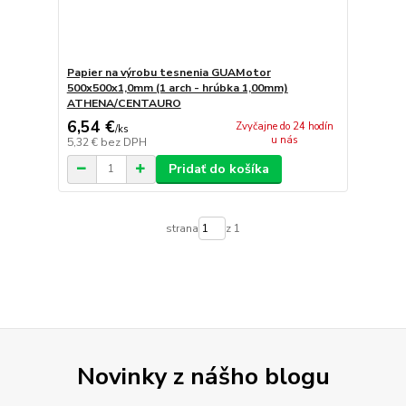
Papier na výrobu tesnenia GUAMotor
500x500x1,0mm (1 arch - hrúbka 1,00mm)
ATHENA/CENTAURO
6,54 €
Zvyčajne do 24 hodín
/
ks
u nás
5,32 €
bez DPH
Pridať do košíka
strana
z 1
Novinky z nášho blogu