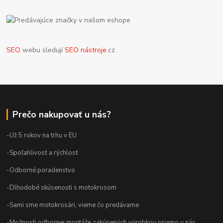
SEO
webu sledují
SEO nástroje
.cz
Prečo nakupovať u nás?
-Už 5 rokov na trhu v EU
-Spoľahlivosť a rýchlosť
-Odborné poradenstvo
-Dlhodobé skúsenosti s motokrosom
-Sami sme motokrosári, vieme čo predávame
-Možnosti odbornej montáže zakúpených výrobkov priamo u nás