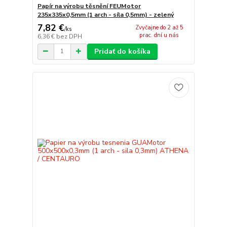
Papír na výrobu těsnění FEUMotor
235x335x0,5mm (1 arch - síla 0,5mm) - zelený
7,82 €
Zvyčajne do 2 až 5
/
ks
prac. dní u nás
6,36 €
bez DPH
Pridať do košíka