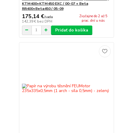
KTM400+KTM450 EXC / 00-07 + Beta
RR400+Beta450 / 05-09
175,14 €
Zvyčajne do 2 až 5
/
sada
prac. dní u nás
142,39 €
bez DPH
Pridať do košíka