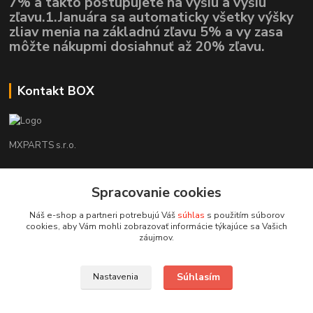
7% a takto postupujete na vyšiu a vyšiu
zľavu.1.Januára sa automaticky všetky výšky
zliav menia na základnú zľavu 5% a vy zasa
môžte nákupmi dosiahnuť až 20% zľavu.
Kontakt BOX
MXPARTS s.r.o.
Lukáš Mráz
+421948260186
Spracovanie cookies
Tel. číslo je určené iba pre SMS !!!
Náš e-shop a partneri potrebujú Váš
súhlas
s použitím súborov
cookies, aby Vám mohli zobrazovať informácie týkajúce sa Vašich
motokrossk@gmail.com
záujmov.
Súhlasím
Nastavenia