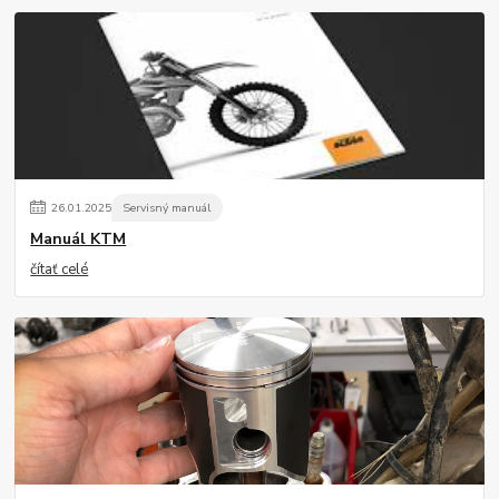
26
.
01
.
2025
Servisný manuál
Manuál KTM
čítať celé