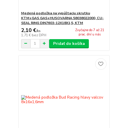
Medená podložka na vypúštaciu skrutku
KTM+GAS GAS+HUSQVARNA 58038022000, CU-
SEAL RING DIN7603-12X18X1,5, KTM
2,10 €
Zvyčajne do 7 až 21
/
ks
prac. dní u nás
1,71 €
bez DPH
Pridať do košíka