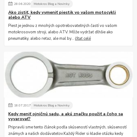
28
.
06
.
2020
Motokros Blog a Novinky
Ako zistiť, kedy vymeniť piestik vo vašom motocykli
alebo ATV
Piest je jednou z mnohých opotrebovateľných častí vo vašom
motokrosovom stroji, alebo ATV. Môže vydržať dlhšie ako
pneumatiky, alebo reťaz, ale mal by...
čítať celé
18
.
07
.
2017
Motokros Blog a Novinky
Kedy meniť ojničnú sadu, a akú značku použiť a čoho sa
vyvarovať?
Pripravili sme tento článok podľa skúseností vlastných, skúseností
známych a našich dodávateľov.Každý Rider si kladie otázku kedy