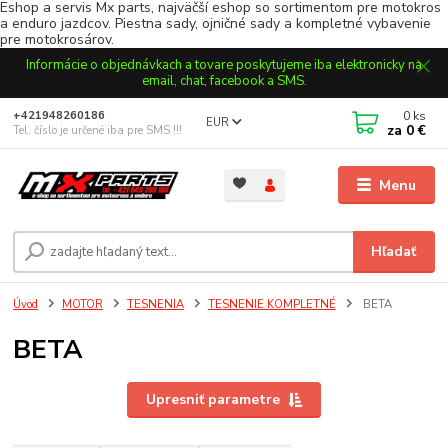
Eshop a servis Mx parts, najväčší eshop so sortimentom pre motokros
a enduro jazdcov. Piestna sady, ojničné sady a kompletné vybavenie
pre motokrosárov.
Informácie o objednávkach a tovare poskytujeme iba elektronicky na
email, chat, facebook a SMS.
0
ks
+421948260186
EUR
za
0 €
Tel. číslo je určené iba pre SMS !!!
Menu
Hľadať
Úvod
MOTOR
TESNENIA
TESNENIE KOMPLETNÉ
BETA
BETA
Upresniť parametre