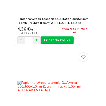
Papier na výrobu tesnenia GUAMotor 500x500mm
(1 arch - hrúbka 0,6mm) ATHENA/CENTAURO
4,36 €
Zvyčajne do 24 hodín
/
ks
u nás
3,54 €
bez DPH
Pridať do košíka