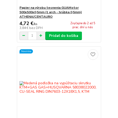
Papier na výrobu tesnenia GUAMotor
500x500x0,5mm (1 arch - hrúbka 0,5mm)
ATHENA/CENTAURO
4,72 €
Zvyčajne do 2 až 5
/
ks
prac. dní u nás
3,84 €
bez DPH
Pridať do košíka
Novinka