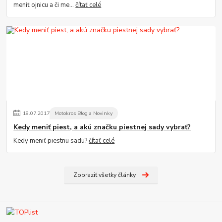
meniť ojnicu a či me...
čítať celé
18
.
07
.
2017
Motokros Blog a Novinky
Kedy meniť piest, a akú značku piestnej sady vybrať?
Kedy meniť piestnu sadu?
čítať celé
Zobraziť všetky články