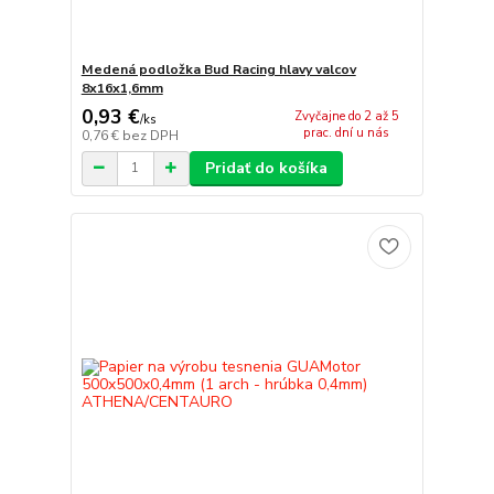
Medená podložka Bud Racing hlavy valcov
8x16x1,6mm
0,93 €
Zvyčajne do 2 až 5
/
ks
prac. dní u nás
0,76 €
bez DPH
Pridať do košíka