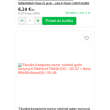
500x500x0,7mm (1 arch - sila 0,7mm) CENTAURO
6,24 €
/
ks
Skladom u nás 1 ks
5,07 €
bez DPH
Pridať do košíka
Těsnění kompletní motor (včetně gufer motoru)