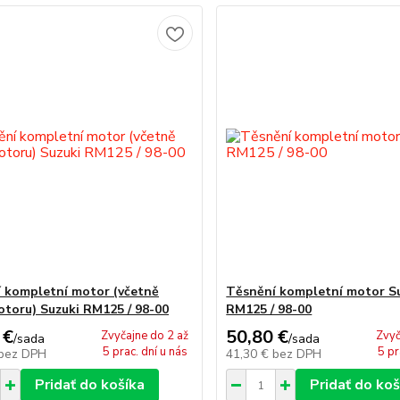
 kompletní motor (včetně
Těsnění kompletní motor S
otoru) Suzuki RM125 / 98-00
RM125 / 98-00
 €
50,80 €
Zvyčajne do 2 až
Zvyč
/
sada
/
sada
5 prac. dní u nás
5 pr
bez DPH
41,30 €
bez DPH
Pridať do košíka
Pridať do koš