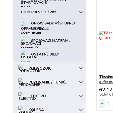
DIELY PREVODOVKY
OPRAV.SADY VÝSTUPNEJ
HRIADELE
SPOJOVACÍ MATERIÁL
OSTATNÉ DIELY
PODVOZOK
Těsnění
gufer m
PÉROVANIE / TLMIČE
62,17
50,54 €
ELEKTRO
KOLESÁ