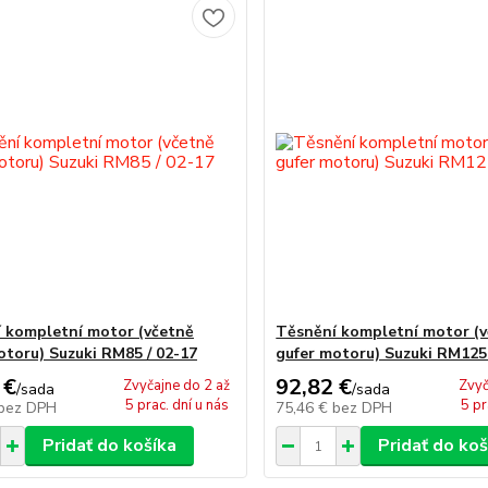
 kompletní motor (včetně
Těsnění kompletní motor (
otoru) Suzuki RM85 / 02-17
gufer motoru) Suzuki RM125 
 €
92,82 €
Zvyčajne do 2 až
Zvyč
/
sada
/
sada
5 prac. dní u nás
5 pr
bez DPH
75,46 €
bez DPH
Pridať do košíka
Pridať do koš