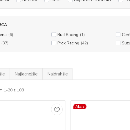
BCA
ena
(6)
Bud Racing
(1)
Cen
(37)
Prox Racing
(42)
Suz
šie
Najlacnejšie
Najdrahšie
m 1-20 z 108
Akcia