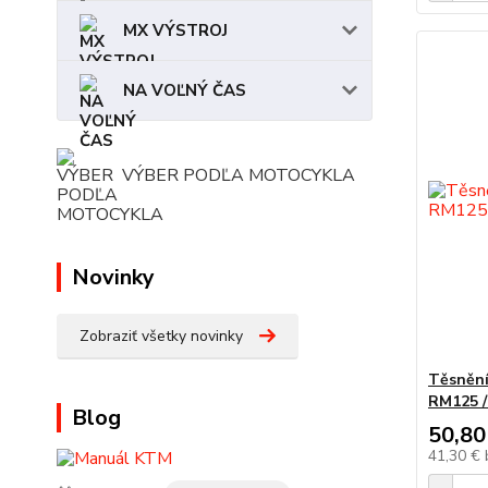
MX VÝSTROJ
NA VOĽNÝ ČAS
VÝBER PODĽA MOTOCYKLA
Novinky
Zobraziť všetky novinky
Těsnění
RM125 /
Blog
50,80
41,30 €