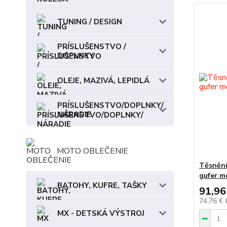
TUNING / DESIGN
PRÍSLUŠENSTVO /
DOPLNKY
OLEJE, MAZIVÁ, LEPIDLÁ
PRÍSLUŠENSTVO/DOPLNKY/
NÁRADIE
MOTO OBLEČENIE
Těsnění
gufer m
BATOHY, KUFRE, TAŠKY
91,96
74,76 €
MX - DETSKÁ VÝSTROJ