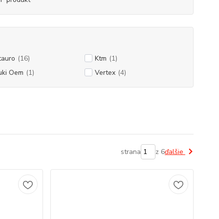
tauro
(16)
Ktm
(1)
uki Oem
(1)
Vertex
(4)
strana
z 6
ďalšie