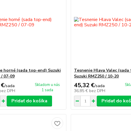
e horné (sada top-end) Suzuki
Tesnenie Hlava Valec (sada
/ 07-09
Suzuki RMZ250 / 10-20
 €
45,32 €
Skladom u nás
Skl
/
sada
/
sada
1 sada
bez DPH
36,85 €
bez DPH
Pridať do košíka
Pridať do koš