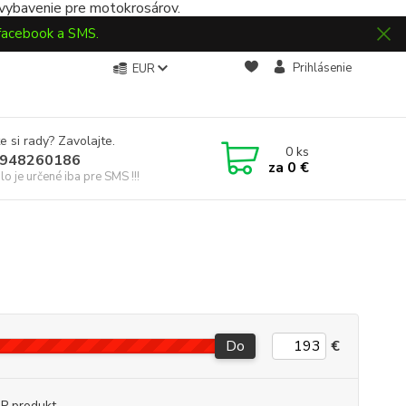
 vybavenie pre motokrosárov.
 facebook a SMS.
Prihlásenie
EUR
e si rady? Zavolajte.
0
ks
948260186
za
0 €
slo je určené iba pre SMS !!!
Do
€
P produkt