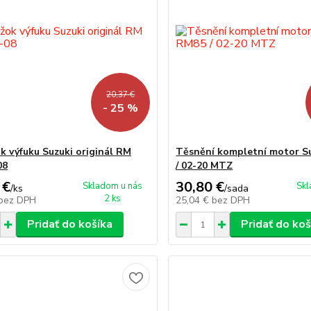
20,37 €
- 25 %
k výfuku Suzuki originál RM
Těsnění kompletní motor S
08
/ 02-20 MTZ
 €
30,80 €
Skladom u nás
Skl
/
ks
/
sada
2 ks
bez DPH
25,04 €
bez DPH
Pridať do košíka
Pridať do koš