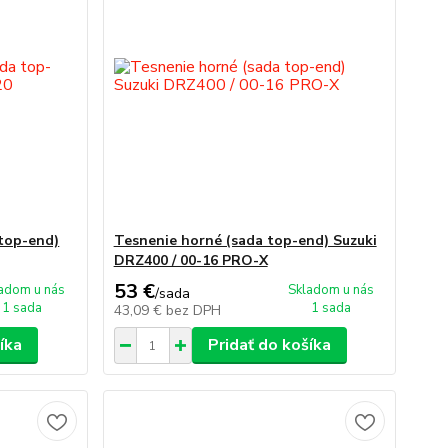
 top-end)
Tesnenie horné (sada top-end) Suzuki
DRZ400 / 00-16 PRO-X
53 €
adom u nás
Skladom u nás
/
sada
1 sada
1 sada
43,09 €
bez DPH
íka
Pridať do košíka