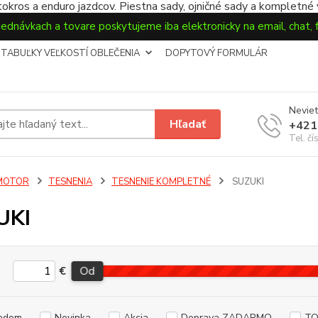
okros a enduro jazdcov. Piestna sady, ojničné sady a kompletné
jednávkach a tovare poskytujeme iba elektronicky na email, chat,
TABUĽKY VEĽKOSTÍ OBLEČENIA
DOPYTOVÝ FORMULÁR
Neviet
Hľadať
+421
Tel. čí
MOTOR
TESNENIA
TESNENIE KOMPLETNÉ
SUZUKI
UKI
€
Od
adom
Novinka
Akcia
Doprava ZADARMO
TO