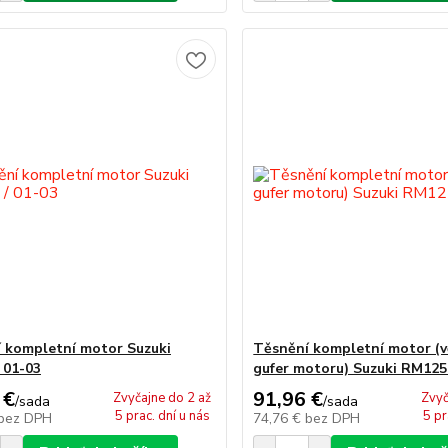
 kompletní motor Suzuki
Těsnění kompletní motor (
 01-03
gufer motoru) Suzuki RM125 
 €
91,96 €
Zvyčajne do 2 až
Zvyč
/
sada
/
sada
5 prac. dní u nás
5 pr
bez DPH
74,76 €
bez DPH