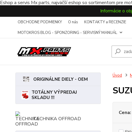
Eshop a servis Mx parts, najväčší eshop so sortimentom pre mot
Informácie o ob
OBCHODNE PODMIENKY
O nás
KONTAKTY a RECENZIE
MOTOKROS BLOG - SPONZORING - SERVISNÝ MANUÁL
Úvod
ORIGINÁLNE DIELY - OEM
SUZ
TOTÁLNY VÝPREDAJ
SKLADU !!!
Cena:
TECHNIKA OFFROAD
Skl