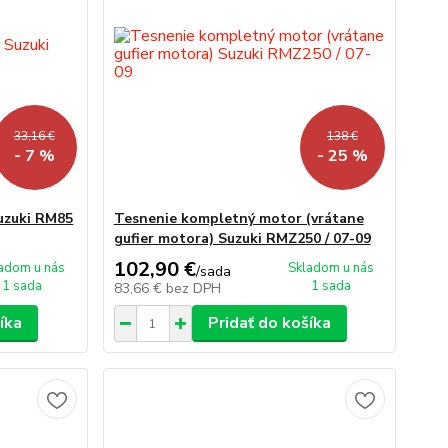
33,16 €
138 €
- 7 %
- 25 %
uzuki RM85
Tesnenie kompletný motor (vrátane
gufier motora) Suzuki RMZ250 / 07-09
102,90 €
adom u nás
Skladom u nás
/
sada
1 sada
1 sada
83,66 €
bez DPH
íka
Pridať do košíka