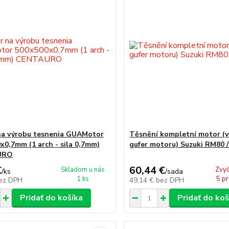
na výrobu tesnenia GUAMotor
Těsnění kompletní motor (
x0,7mm (1 arch - sila 0,7mm)
gufer motoru) Suzuki RM80 /
URO
€
60,44 €
Skladom u nás
Zvyč
/
ks
/
sada
1 ks
5 pr
ez DPH
49,14 €
bez DPH
Pridať do košíka
Pridať do koš