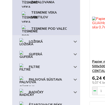
ZAPALOVANIA
TESNENIE VEKA
VENTILOV
TESNENIE POD VALEC
LOŽISKÁ
GUFERÁ
Papier 
500x500
FILTRE
CENTA
6,24 
PALIVOVÁ SÚSTAVA
5,07 €
b
RADIČKY
ŠTARTOVACIE PÁKY