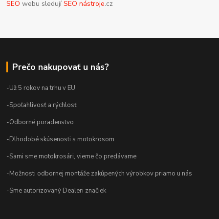
SEO
webu sledují
SEO nástroje
.cz
Prečo nakupovať u nás?
-Už 5 rokov na trhu v EU
-Spoľahlivosť a rýchlosť
-Odborné poradenstvo
-Dlhodobé skúsenosti s motokrosom
-Sami sme motokrosári, vieme čo predávame
-Možnosti odbornej montáže zakúpených výrobkov priamo u nás
-Sme autorizovaný Dealeri značiek