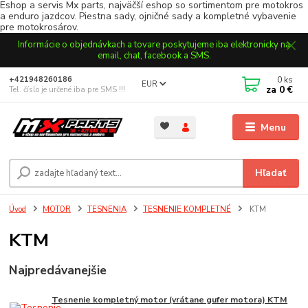
Eshop a servis Mx parts, najväčší eshop so sortimentom pre motokros
a enduro jazdcov. Piestna sady, ojničné sady a kompletné vybavenie
pre motokrosárov.
Informácie o objednávkach a tovare poskytujeme iba elektronicky na
email, chat, facebook a SMS.
0
ks
+421948260186
EUR
za
0 €
Tel. číslo je určené iba pre SMS !!!
Menu
Hľadať
Úvod
MOTOR
TESNENIA
TESNENIE KOMPLETNÉ
KTM
KTM
Najpredávanejšie
Tesnenie kompletný motor (vrátane gufer motora) KTM