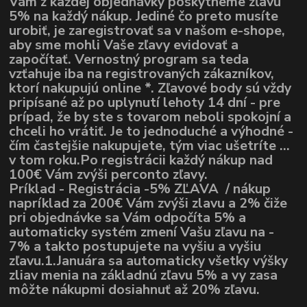
Vám z každej objednávky poskytneme zľavu
5% na každý nákup. Jediné čo preto musíte
urobiť, je zaregistrovať sa v našom e-shope,
aby sme mohli Vaše zľavy evidovať a
započítať. Vernostný program sa teda
vzťahuje iba na registrovaných zákazníkov,
ktorí nakupujú online *. Zľavové body sú vždy
pripísané až po uplynutí lehoty 14 dní - pre
prípad, že by ste s tovarom neboli spokojní a
chceli ho vrátiť. Je to jednoduché a výhodné -
čím častejšie nakupujete, tým viac ušetríte ...
v tom roku.Po registrácii každý nákup nad
100€ Vám zvýši perconto zľavy.
Príklad - Registrácia -5% ZĽAVA / nákup
napríklad za 200€ Vám zvýši zlavu a 2% čiže
pri objednávke sa Vám odpočíta 5% a
automaticky systém zmení Vašu zľavu na -
7% a takto postupujete na vyšiu a vyšiu
zľavu.1.Januára sa automaticky všetky výšky
zliav menia na základnú zľavu 5% a vy zasa
môžte nákupmi dosiahnuť až 20% zľavu.