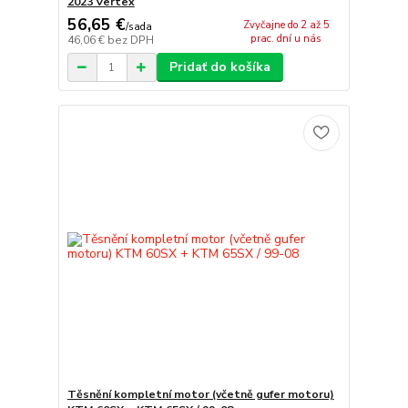
2023 Vertex
56,65 €
Zvyčajne do 2 až 5
/
sada
prac. dní u nás
46,06 €
bez DPH
Pridať do košíka
Těsnění kompletní motor (včetně gufer motoru)