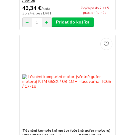
/ 99-08
43,34 €
Zvyčajne do 2 až 5
/
sada
prac. dní u nás
35,24 €
bez DPH
Pridať do košíka
Těsnění kompletní motor (včetně gufer motoru)