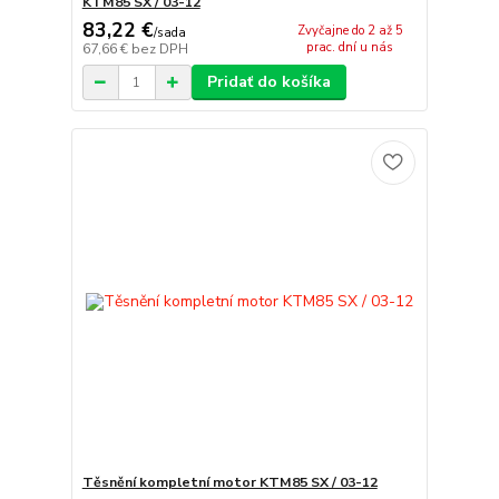
KTM85 SX / 03-12
83,22 €
Zvyčajne do 2 až 5
/
sada
prac. dní u nás
67,66 €
bez DPH
Pridať do košíka
Těsnění kompletní motor KTM85 SX / 03-12