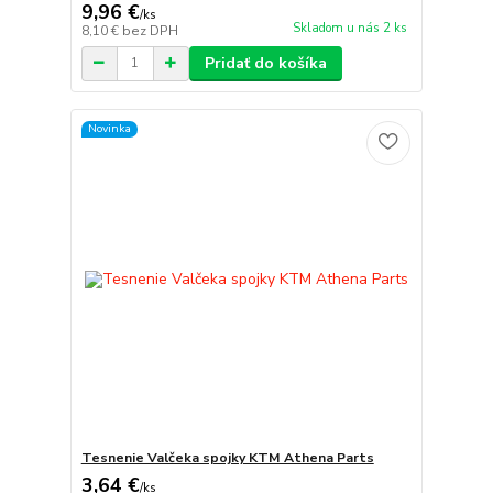
9,96 €
/
ks
Skladom u nás 2 ks
8,10 €
bez DPH
Pridať do košíka
Novinka
Tesnenie Valčeka spojky KTM Athena Parts
3,64 €
/
ks