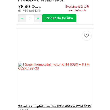
KTM 60SX + KTM 65SX / 99-08
78,40 €
Zvyčajne do 2 až 5
/
sada
prac. dní u nás
63,74 €
bez DPH
Pridať do košíka
Těsnění kompletní motor KTM 60SX + KTM 65SX