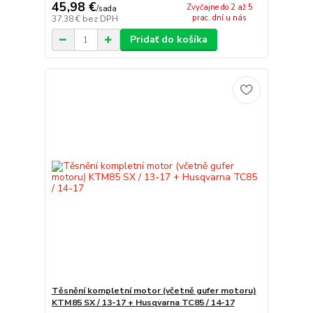
45,98 €
Zvyčajne do 2 až 5
/
sada
prac. dní u nás
37,38 €
bez DPH
Pridať do košíka
Těsnění kompletní motor (včetně gufer motoru)
KTM85 SX / 13-17 + Husqvarna TC85 / 14-17