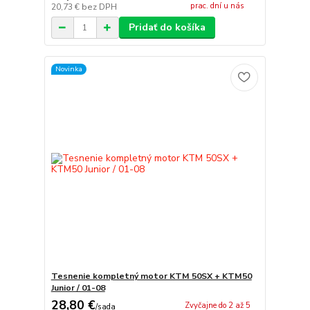
prac. dní u nás
20,73 €
bez DPH
Pridať do košíka
Novinka
Tesnenie kompletný motor KTM 50SX + KTM50
Junior / 01-08
28,80 €
Zvyčajne do 2 až 5
/
sada