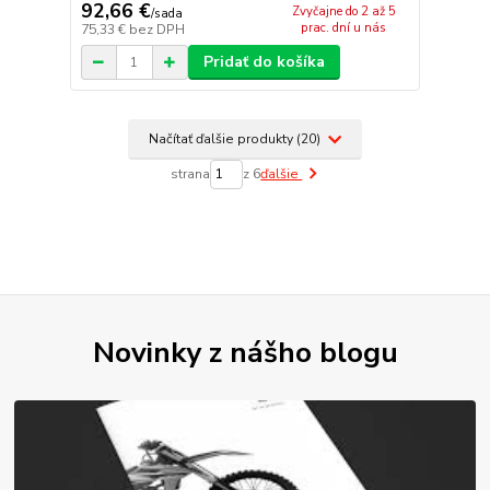
92,66 €
Zvyčajne do 2 až 5
/
sada
prac. dní u nás
75,33 €
bez DPH
Pridať do košíka
Načítať ďalšie produkty (20)
strana
z 6
ďalšie
Novinky z nášho blogu