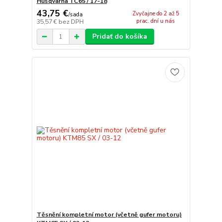
Husqvarna TC65 / 17-18
43,75 €
Zvyčajne do 2 až 5
/
sada
prac. dní u nás
35,57 €
bez DPH
Pridať do košíka
Těsnění kompletní motor (včetně gufer motoru)