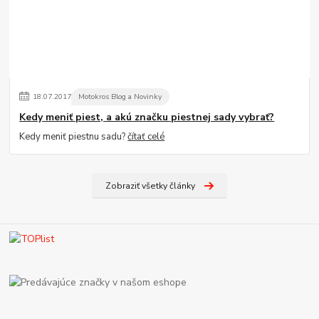
18
.
07
.
2017
Motokros Blog a Novinky
Kedy meniť piest, a akú značku piestnej sady vybrať?
Kedy meniť piestnu sadu?
čítať celé
Zobraziť všetky články