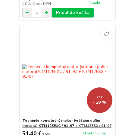
1 sada
58,62 €
bez DPH
Pridať do košíka
72 €
- 29 %
Tesnenie kompletný motor (vrátane gufier
motora) KTM125EXC / 91-97 + KTM125SX / 91-97
51,40 €
Skladom u nás
/
sada