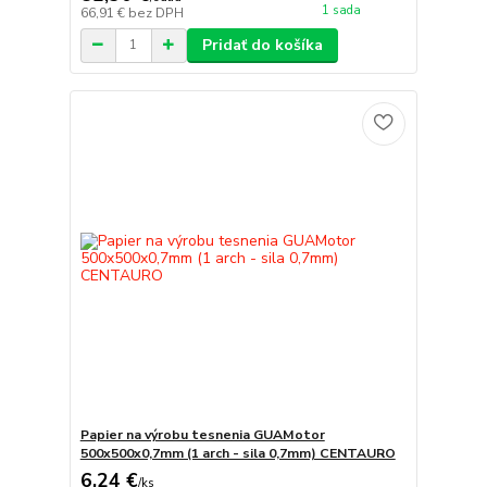
1 sada
66,91 €
bez DPH
Pridať do košíka
Papier na výrobu tesnenia GUAMotor
500x500x0,7mm (1 arch - sila 0,7mm) CENTAURO
6,24 €
/
ks