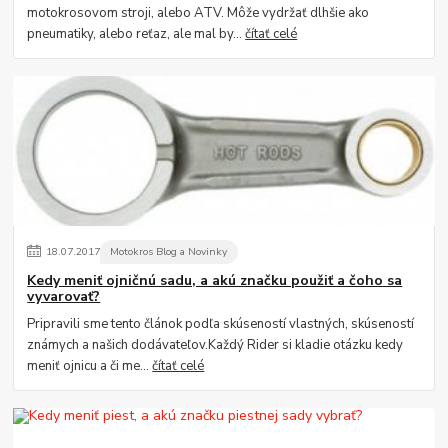
motokrosovom stroji, alebo ATV. Môže vydržať dlhšie ako
pneumatiky, alebo reťaz, ale mal by...
čítať celé
18
.
07
.
2017
Motokros Blog a Novinky
Kedy meniť ojničnú sadu, a akú značku použiť a čoho sa
vyvarovať?
Pripravili sme tento článok podľa skúseností vlastných, skúseností
známych a našich dodávateľov.Každý Rider si kladie otázku kedy
meniť ojnicu a či me...
čítať celé