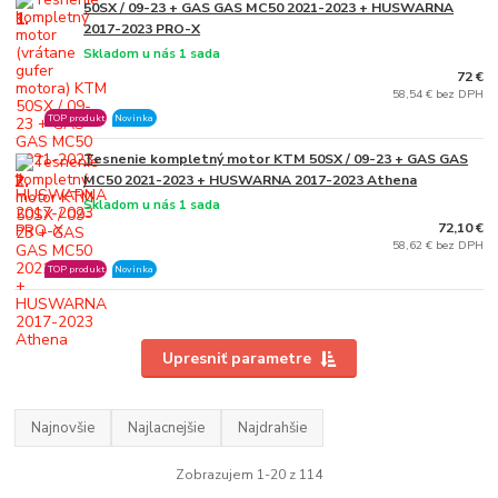
50SX / 09-23 + GAS GAS MC50 2021-2023 + HUSWARNA
1.
2017-2023 PRO-X
Skladom u nás 1 sada
72 €
58,54 € bez DPH
TOP produkt
Novinka
Tesnenie kompletný motor KTM 50SX / 09-23 + GAS GAS
2.
MC50 2021-2023 + HUSWARNA 2017-2023 Athena
Skladom u nás 1 sada
72,10 €
58,62 € bez DPH
TOP produkt
Novinka
Upresniť parametre
Najnovšie
Najlacnejšie
Najdrahšie
Zobrazujem 1-20 z 114