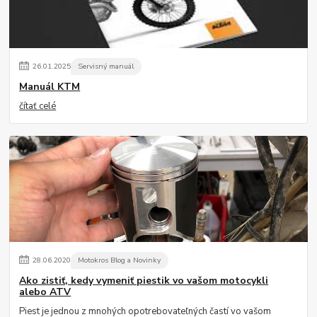
26
.
01
.
2025
Servisný manuál
Manuál KTM
čítať celé
28
.
06
.
2020
Motokros Blog a Novinky
Ako zistiť, kedy vymeniť piestik vo vašom motocykli
alebo ATV
Piest je jednou z mnohých opotrebovateľných častí vo vašom