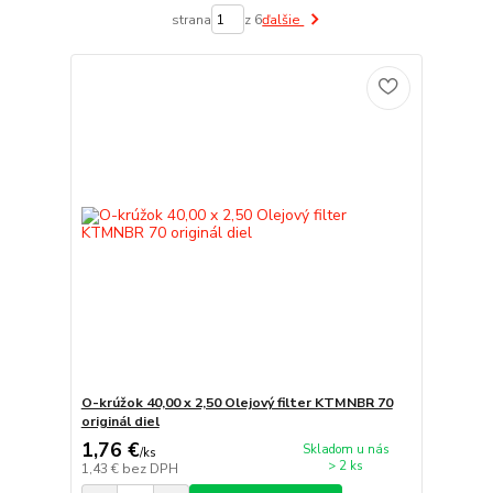
strana
z 6
ďalšie
O-krúžok 40,00 x 2,50 Olejový filter KTMNBR 70
originál diel
1,76 €
Skladom u nás
/
ks
> 2 ks
1,43 €
bez DPH