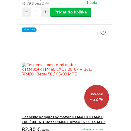
1 sada
41,79 €
bez DPH
Pridať do košíka
Novinka
105,56 €
- 22 %
Tesnenie kompletný motor KTM400+KTM450
EXC / 00-07 + Beta RR400+Beta450 / 05-09 MTZ
82,30 €
Skladom u nás
/
sada