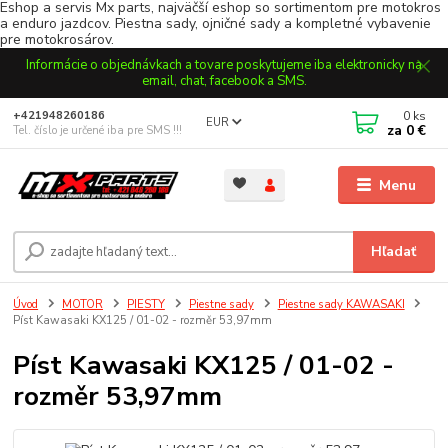
Eshop a servis Mx parts, najväčší eshop so sortimentom pre motokros
a enduro jazdcov. Piestna sady, ojničné sady a kompletné vybavenie
pre motokrosárov.
Informácie o objednávkach a tovare poskytujeme iba elektronicky na
email, chat, facebook a SMS.
0
ks
+421948260186
EUR
za
0 €
Tel. číslo je určené iba pre SMS !!!
Menu
Hľadať
Úvod
MOTOR
PIESTY
Piestne sady
Piestne sady KAWASAKI
Píst Kawasaki KX125 / 01-02 - rozměr 53,97mm
Píst Kawasaki KX125 / 01-02 -
rozměr 53,97mm