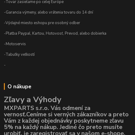
-Tovar zasielame po celej Európe
-Garancia výmeny, alebo vrátenia tovaru do 14 dní
-Výdajné miesto eshopu pre osobný odber
-Platba Paypal, Kartou, Hotovosť, Prevod, alebo dobierka
-Motoservis
-Tabuľky veľkostí
-
O nákupe
Zľavy a Výhody
MXPARTS s.r.o. Vás odmení za
vernosť.Ceníme si verných zákazníkov a preto
Vám z každej objednávky poskytneme zľavu
5% na každý nákup. Jediné čo preto musíte
urobiť, je zaregistrovať sa v našom e-shope,