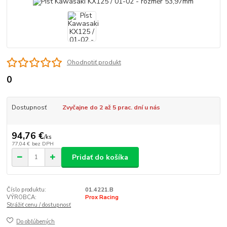
Ohodnotiť produkt
0
Dostupnosť
Zvyčajne do 2 až 5 prac. dní u nás
94,76 €
/
ks
77,04 €
bez DPH
Pridať do košíka
Číslo produktu:
01.4221.B
VÝROBCA:
Prox Racing
Strážiť cenu / dostupnosť
Do obľúbených