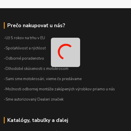
Prečo nakupovať u nás?
-Už 5 rokov na trhu v EU
-Spoľahlivosť a rýchlosť
-Odborné poradenstvo
-Dlhodobé skúsenosti s motokrosom
-Sami sme motokrosári, vieme čo predávame
-Možnosti odbornej montáže zakúpených výrobkov priamo u nás
-Sme autorizovaný Dealeri značiek
Katalógy, tabuľky a ďalej