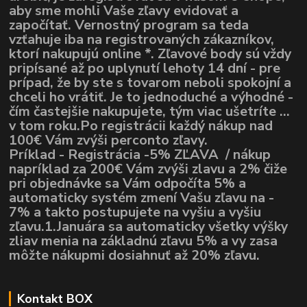
aby sme mohli Vaše zľavy evidovať a
započítať. Vernostný program sa teda
vzťahuje iba na registrovaných zákazníkov,
ktorí nakupujú online *. Zľavové body sú vždy
pripísané až po uplynutí lehoty 14 dní - pre
prípad, že by ste s tovarom neboli spokojní a
chceli ho vrátiť. Je to jednoduché a výhodné -
čím častejšie nakupujete, tým viac ušetríte ...
v tom roku.Po registrácii každý nákup nad
100€ Vám zvýši perconto zľavy.
Príklad - Registrácia -5% ZĽAVA / nákup
napríklad za 200€ Vám zvýši zlavu a 2% čiže
pri objednávke sa Vám odpočíta 5% a
automaticky systém zmení Vašu zľavu na -
7% a takto postupujete na vyšiu a vyšiu
zľavu.1.Januára sa automaticky všetky výšky
zliav menia na základnú zľavu 5% a vy zasa
môžte nákupmi dosiahnuť až 20% zľavu.
Kontakt BOX