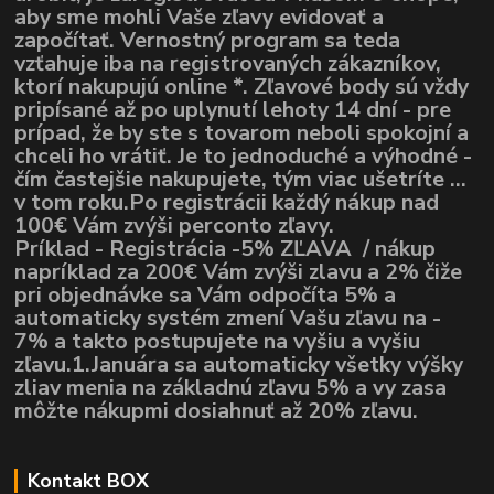
aby sme mohli Vaše zľavy evidovať a
započítať. Vernostný program sa teda
vzťahuje iba na registrovaných zákazníkov,
ktorí nakupujú online *. Zľavové body sú vždy
pripísané až po uplynutí lehoty 14 dní - pre
prípad, že by ste s tovarom neboli spokojní a
chceli ho vrátiť. Je to jednoduché a výhodné -
čím častejšie nakupujete, tým viac ušetríte ...
v tom roku.Po registrácii každý nákup nad
100€ Vám zvýši perconto zľavy.
Príklad - Registrácia -5% ZĽAVA / nákup
napríklad za 200€ Vám zvýši zlavu a 2% čiže
pri objednávke sa Vám odpočíta 5% a
automaticky systém zmení Vašu zľavu na -
7% a takto postupujete na vyšiu a vyšiu
zľavu.1.Januára sa automaticky všetky výšky
zliav menia na základnú zľavu 5% a vy zasa
môžte nákupmi dosiahnuť až 20% zľavu.
Kontakt BOX