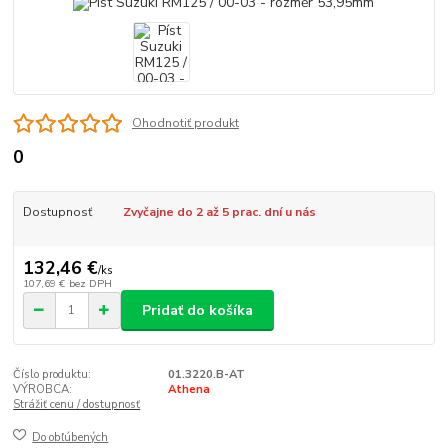
Ohodnotiť produkt
0
Dostupnosť
Zvyčajne do 2 až 5 prac. dní u nás
132,46 €
/
ks
107,69 €
bez DPH
Pridať do košíka
Číslo produktu:
01.3220.B-AT
VÝROBCA:
Athena
Strážiť cenu / dostupnosť
Do obľúbených