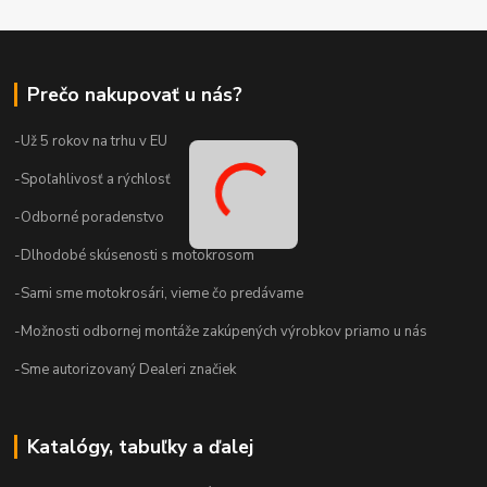
Prečo nakupovať u nás?
-Už 5 rokov na trhu v EU
-Spoľahlivosť a rýchlosť
-Odborné poradenstvo
-Dlhodobé skúsenosti s motokrosom
-Sami sme motokrosári, vieme čo predávame
-Možnosti odbornej montáže zakúpených výrobkov priamo u nás
-Sme autorizovaný Dealeri značiek
Katalógy, tabuľky a ďalej