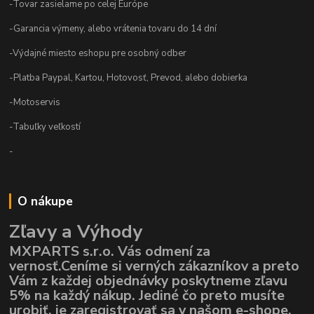
-Tovar zasielame po celej Európe
-Garancia výmeny, alebo vrátenia tovaru do 14 dní
-Výdajné miesto eshopu pre osobný odber
-Platba Paypal, Kartou, Hotovosť, Prevod, alebo dobierka
-Motoservis
-Tabuľky veľkostí
-
O nákupe
Zľavy a Výhody
MXPARTS s.r.o. Vás odmení za
vernosť.Ceníme si verných zákazníkov a preto
Vám z každej objednávky poskytneme zľavu
5% na každý nákup. Jediné čo preto musíte
urobiť, je zaregistrovať sa v našom e-shope,