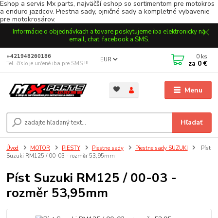
Eshop a servis Mx parts, najväčší eshop so sortimentom pre motokros
a enduro jazdcov. Piestna sady, ojničné sady a kompletné vybavenie
pre motokrosárov.
Informácie o objednávkach a tovare poskytujeme iba elektronicky na
email, chat, facebook a SMS.
0
ks
+421948260186
EUR
za
0 €
Tel. číslo je určené iba pre SMS !!!
Menu
Hľadať
Úvod
MOTOR
PIESTY
Piestne sady
Piestne sady SUZUKI
Píst
Suzuki RM125 / 00-03 - rozměr 53,95mm
Píst Suzuki RM125 / 00-03 -
rozměr 53,95mm