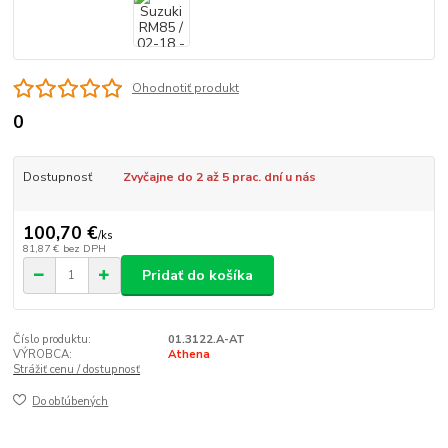
Ohodnotiť produkt
0
Dostupnosť
Zvyčajne do 2 až 5 prac. dní u nás
100,70 €
/
ks
81,87 €
bez DPH
Pridať do košíka
Číslo produktu:
01.3122.A-AT
VÝROBCA:
Athena
Strážiť cenu / dostupnosť
Do obľúbených