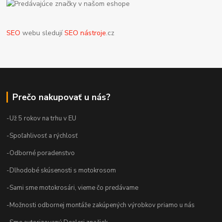
SEO
webu sledují
SEO nástroje
.cz
Prečo nakupovať u nás?
-Už 5 rokov na trhu v EU
-Spoľahlivosť a rýchlosť
-Odborné poradenstvo
-Dlhodobé skúsenosti s motokrosom
-Sami sme motokrosári, vieme čo predávame
-Možnosti odbornej montáže zakúpených výrobkov priamo u nás