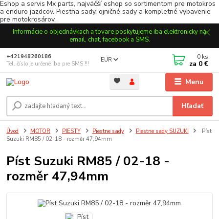
Eshop a servis Mx parts, najväčší eshop so sortimentom pre motokros
a enduro jazdcov. Piestna sady, ojničné sady a kompletné vybavenie
pre motokrosárov.
Informácie o objednávkach a tovare poskytujeme iba elektronicky na
email, chat, facebook a SMS.
0
ks
+421948260186
EUR
za
0 €
Tel. číslo je určené iba pre SMS !!!
Menu
Hľadať
Úvod
MOTOR
PIESTY
Piestne sady
Piestne sady SUZUKI
Píst
Suzuki RM85 / 02-18 - rozměr 47,94mm
Píst Suzuki RM85 / 02-18 -
rozměr 47,94mm