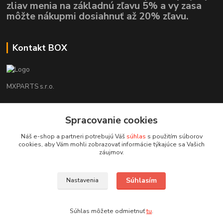
zliav menia na základnú zľavu 5% a vy zasa
môžte nákupmi dosiahnuť až 20% zľavu.
Kontakt BOX
MXPARTS s.r.o.
Lukáš Mráz
+421948260186
Spracovanie cookies
Tel. číslo je určené iba pre SMS !!!
Náš e-shop a partneri potrebujú Váš
súhlas
s použitím súborov
cookies, aby Vám mohli zobrazovať informácie týkajúce sa Vašich
motokrossk@gmail.com
záujmov.
Súhlasím
Nastavenia
Súhlas môžete odmietnuť
tu
.
Vytvorené na
Eshop-rychlo.sk