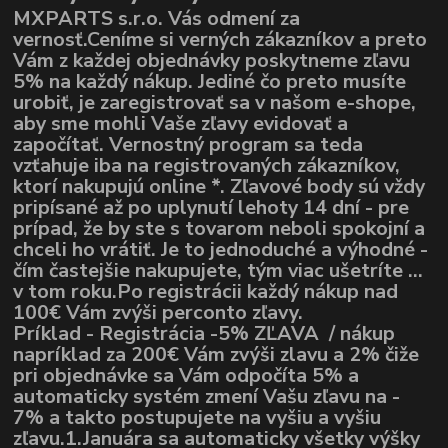
MXPARTS s.r.o. Vás odmení za
vernosť.Ceníme si verných zákazníkov a preto
Vám z každej objednávky poskytneme zľavu
5% na každý nákup. Jediné čo preto musíte
urobiť, je zaregistrovať sa v našom e-shope,
aby sme mohli Vaše zľavy evidovať a
započítať. Vernostný program sa teda
vzťahuje iba na registrovaných zákazníkov,
ktorí nakupujú online *. Zľavové body sú vždy
pripísané až po uplynutí lehoty 14 dní - pre
prípad, že by ste s tovarom neboli spokojní a
chceli ho vrátiť. Je to jednoduché a výhodné -
čím častejšie nakupujete, tým viac ušetríte ...
v tom roku.Po registrácii každý nákup nad
100€ Vám zvýši perconto zľavy.
Príklad - Registrácia -5% ZĽAVA / nákup
napríklad za 200€ Vám zvýši zlavu a 2% čiže
pri objednávke sa Vám odpočíta 5% a
automaticky systém zmení Vašu zľavu na -
7% a takto postupujete na vyšiu a vyšiu
zľavu.1.Januára sa automaticky všetky výšky