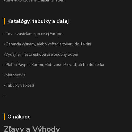
-Sme autorizovaný Dealeri značiek
Katalógy, tabuľky a ďalej
-Tovar zasielame po celej Európe
-Garancia výmeny, alebo vrátenia tovaru do 14 dní
-Výdajné miesto eshopu pre osobný odber
-Platba Paypal, Kartou, Hotovosť, Prevod, alebo dobierka
-Motoservis
-Tabuľky veľkostí
-
O nákupe
Zľavy a Výhody